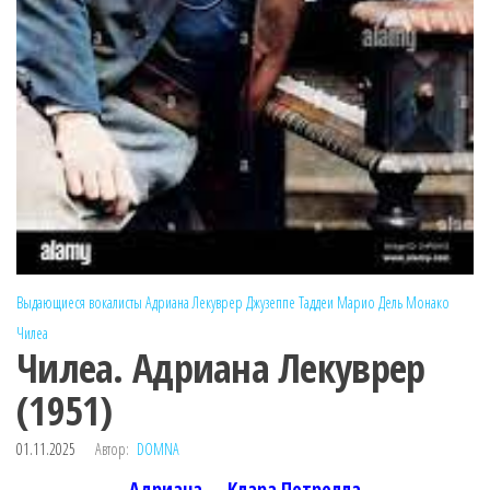
Выдающиеся вокалисты
Адриана Лекуврер
Джузеппе Таддеи
Марио Дель Монако
Чилеа
Чилеа. Адриана Лекуврер
(1951)
01.11.2025
Автор:
DOMNA
Адриана — Клара Петрелла