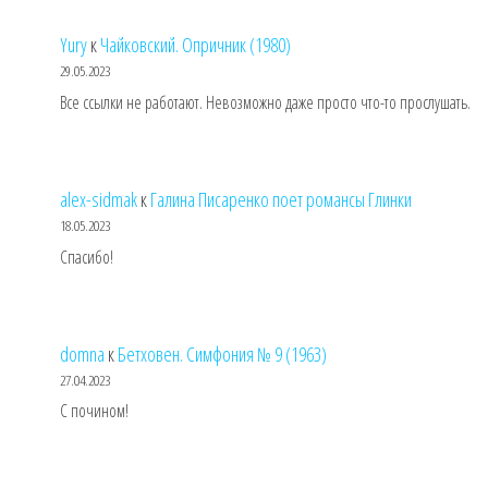
Yury
к
Чайковский. Опричник (1980)
29.05.2023
Все ссылки не работают. Невозможно даже просто что-то прослушать.
alex-sidmak
к
Галина Писаренко поет романсы Глинки
18.05.2023
Спасибо!
domna
к
Бетховен. Симфония № 9 (1963)
27.04.2023
С почином!