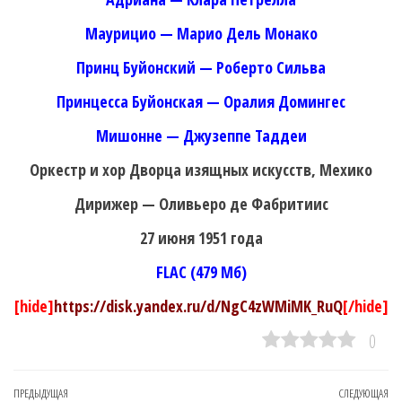
Маурицио — Марио Дель Монако
Принц Буйонский — Роберто Сильва
Принцесса Буйонская — Оралия Домингес
Мишонне — Джузеппе Таддеи
Оркестр и хор Дворца изящных искусств, Мехико
Дирижер — Оливьеро де Фабритиис
27 июня 1951 года
FLAC (479 Мб)
[hide]
https://disk.yandex.ru/d/NgC4zWMiMK_RuQ
[/hide]
0
Навигация
Предыдущая
ПРЕДЫДУЩАЯ
СЛЕДУЮЩАЯ
Сл