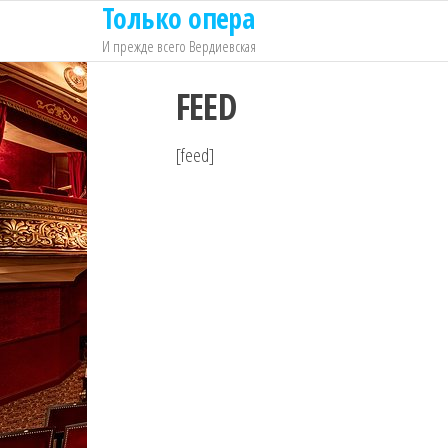
Только опера
Перейти
к
И прежде всего Вердиевская
содержимому
FEED
[feed]