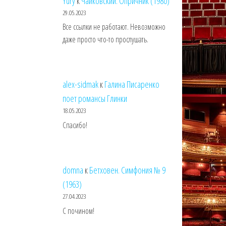
Yury
к
Чайковский. Опричник (1980)
29.05.2023
Все ссылки не работают. Невозможно
даже просто что-то прослушать.
alex-sidmak
к
Галина Писаренко
поет романсы Глинки
18.05.2023
Спасибо!
domna
к
Бетховен. Симфония № 9
(1963)
27.04.2023
С почином!