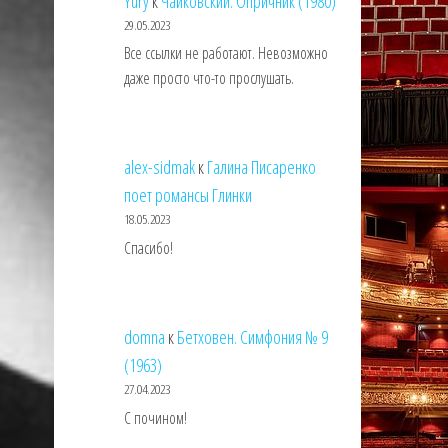
Yury
к
Чайковский. Опричник (1980)
29.05.2023
Все ссылки не работают. Невозможно
даже просто что-то прослушать.
alex-sidmak
к
Галина Писаренко
поет романсы Глинки
18.05.2023
Спасибо!
domna
к
Бетховен. Симфония № 9
(1963)
27.04.2023
С почином!