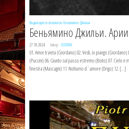
Выдающиеся вокалисты
Беньямино Джильи
Беньямино Джильи. Арии 
27.10.2024
Автор:
DOMNA
01. Amor ti vieta (Giordano) 02. Vedi, io piango (Giordano) 0
(Puccini) 06. Giunto sul passo estremo (Boito) 07. Cielo e ma
finestra (Mascagni) 11. Notturno d`amore (Drigo) 12. […]