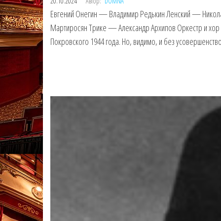
20.10.2024
Автор:
DOMNA
Евгений Онегин — Владимир Редькин Ленский — Никол
Мартиросян Трике — Александр Архипов Оркестр и хор
Покровского 1944 года. Но, видимо, и без усовершенств