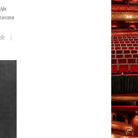
 Айк
тановки
0