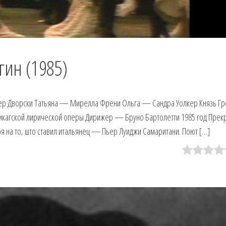
гин (1985)
ер Дворски Татьяна — Мирелла Френи Ольга — Сандра Уолкер Князь 
икагской лирической оперы Дирижер — Бруно Бартолетти 1985 год Прек
я на то, што ставил итальянец — Пьер Луиджи Самаритани. Поют […]