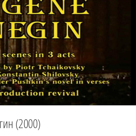
гин (2000)