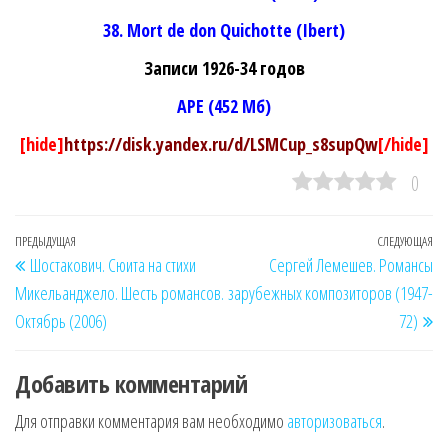
38. Mort de don Quichotte (Ibert)
Записи 1926-34 годов
APE (452 Мб)
[hide]
https://disk.yandex.ru/d/LSMCup_s8supQw
[/hide]
0
Навигация
Предыдущая
ПРЕДЫДУЩАЯ
СЛЕДУЮЩАЯ
Сл
Шостакович. Сюита на стихи
Сергей Лемешев. Романсы
по
запись
за
Микельанджело. Шесть романсов.
зарубежных композиторов (1947-
записям
Октябрь (2006)
72)
Добавить комментарий
Для отправки комментария вам необходимо
авторизоваться
.