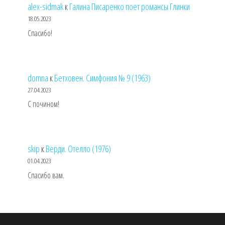
alex-sidmak
к
Галина Писаренко поет романсы Глинки
18.05.2023
Спасибо!
domna
к
Бетховен. Симфония № 9 (1963)
27.04.2023
С почином!
skip
к
Верди. Отелло (1976)
01.04.2023
Спасибо вам.