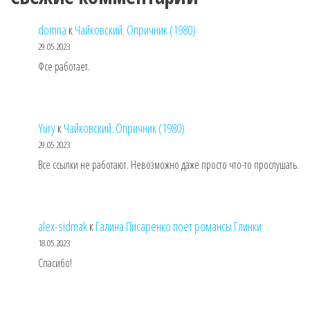
domna
к
Чайковский. Опричник (1980)
29.05.2023
Фсе работает.
Yury
к
Чайковский. Опричник (1980)
29.05.2023
Все ссылки не работают. Невозможно даже просто что-то прослушать.
alex-sidmak
к
Галина Писаренко поет романсы Глинки
18.05.2023
Спасибо!