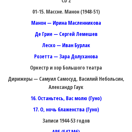
CD 2
01-15. Массне. Манон (1948-51)
Манон — Ирина Масленникова
Де Грие — Сергей Лемешев
Леско — Иван Бурлак
Розетта — Зара Долуханова
Оркестр и хор Большого театра
Дирижеры — Самуил Самосуд, Василий Небольсин,
Александр Гаук
16. Останьтесь, Вас молю (Гуно)
17. О, ночь блаженства (Гуно)
Записи 1944-53 годов
APE (547 Мб)