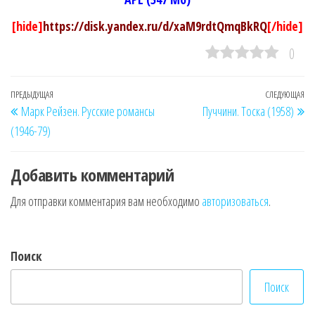
[hide]
https://disk.yandex.ru/d/xaM9rdtQmqBkRQ
[/hide]
0
Навигация
Предыдущая
ПРЕДЫДУЩАЯ
СЛЕДУЮЩАЯ
Сл
Марк Рейзен. Русские романсы
Пуччини. Тоска (1958)
по
запись
за
(1946-79)
записям
Добавить комментарий
Для отправки комментария вам необходимо
авторизоваться
.
Поиск
Поиск