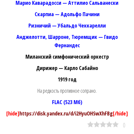
Марио Каварадосси — Аттилио Сальванески
Скарпиа — Адольфо Пачини
Ризничий — Убальдо Чеккарелли
Анджелотти, Шарроне, Тюремщик — Гвидо
Фернандес
Миланский симфонический оркестр
Дирижер — Карло Сабайно
1919 год
На редкость противное сопрано.
FLAC (523 Мб)
[hide]
https://disk.yandex.ru/d/i2HyuOHSwXhFBg
[/hide]
0