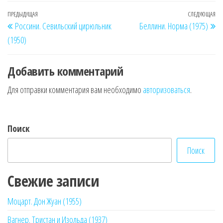
Навигация
Предыдущая
ПРЕДЫДУЩАЯ
СЛЕДУЮЩАЯ
Сл
Россини. Севильский цирюльник
Беллини. Норма (1975)
по
запись
за
(1950)
записям
Добавить комментарий
Для отправки комментария вам необходимо
авторизоваться
.
Поиск
Поиск
Свежие записи
Моцарт. Дон Жуан (1955)
Вагнер. Тристан и Изольда (1937)