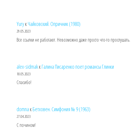
Yury
к
Чайковский. Опричник (1980)
29.05.2023
Все ссылки не работают. Невозможно даже просто что-то прослушать.
alex-sidmak
к
Галина Писаренко поет романсы Глинки
18.05.2023
Спасибо!
domna
к
Бетховен. Симфония № 9 (1963)
27.04.2023
С почином!