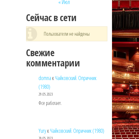
« Июл
Сейчас в сети
Пользователи не найдены
Свежие
комментарии
domna
к
Чайковский. Опричник
(1980)
29.05.2023
Фсе работает.
Yury
к
Чайковский. Опричник (1980)
29.05.2023