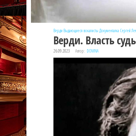
Верди
Выдающиеся вокалисты
Документалка
Сергей Л
Верди. Власть судь
26.09.2023
Автор:
DOMNA