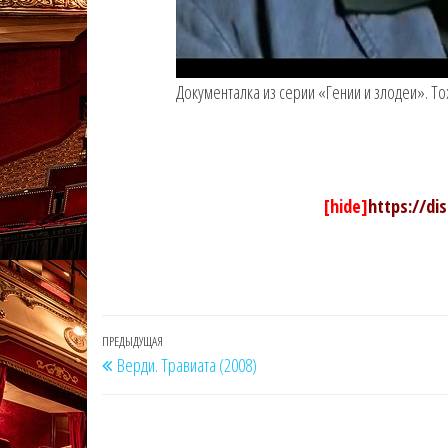
Документалка из серии «Гении и злодеи». То
[hide]
https://di
Навигация
Предыдущая
ПРЕДЫДУЩАЯ
Верди. Травиата (2008)
по
запись
записям