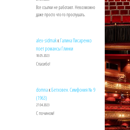
Все ссылки не работают. Невозможно
даже просто что-то прослушать.
alex-sidmak
к
Галина Писаренко
поет романсы Глинки
18.05.2023
Спасибо!
domna
к
Бетховен. Симфония № 9
(1963)
27.04.2023
С почином!