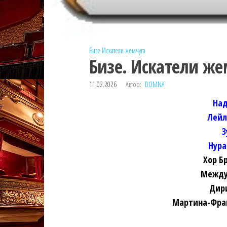
Бизе
Искатели жемчуга
Бизе. Искатели же
11.02.2026
Автор:
DOMNA
Над
Лейл
З
Нура
Хор Б
Между
Дир
Мартина-Франк