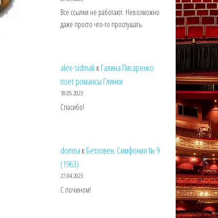
Все ссылки не работают. Невозможно
даже просто что-то прослушать.
alex-sidmak
к
Галина Писаренко
поет романсы Глинки
18.05.2023
Спасибо!
domna
к
Бетховен. Симфония № 9
(1963)
27.04.2023
С почином!