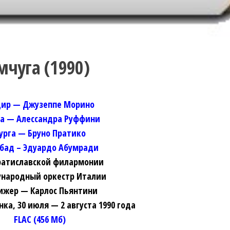
мчуга (1990)
ир — Джузеппе Морино
а — Алессандра Руффини
урга — Бруно Пратико
бад – Эдуардо Абумради
ратиславской филармонии
народный оркестр Италии
ижер — Карлос Пьянтини
а, 30 июля — 2 августа 1990 года
FLAC (456 Мб)