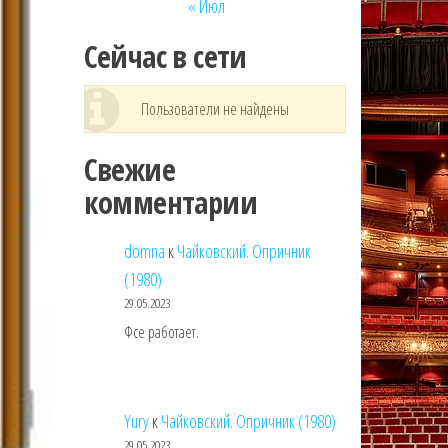
« Июл
Сейчас в сети
Пользователи не найдены
Свежие
комментарии
domna
к
Чайковский. Опричник
(1980)
29.05.2023
Фсе работает.
Yury
к
Чайковский. Опричник (1980)
29.05.2023