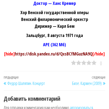
Доктор — Ханс Кремер
Хор Венской государственной оперы
Венский филармонический оркестр
Дирижер — Карл Бем
Зальцбург, 8 августа 1971 года
APE (362 Мб)
[hide]
https://disk.yandex.ru/d/QxsBCfMGuzNA9Q
[/hide]
0
Навигация
Предыдущая
ПРЕДЫДУЩАЯ
СЛЕДУЮЩАЯ
Сл
Федор Шаляпин. Концерт
Бизе. Кармен (2009)
по
запись
за
записям
Добавить комментарий
Для отправки комментария вам необходимо
авторизоваться
.