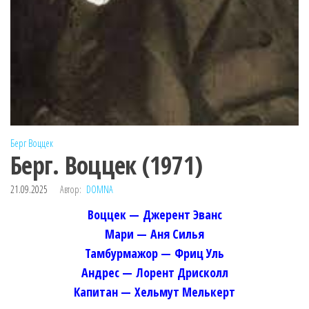
Берг
Воццек
Берг. Воццек (1971)
21.09.2025
Автор:
DOMNA
Воццек — Джерент Эванс
Мари — Аня Силья
Тамбурмажор — Фриц Уль
Андрес — Лорент Дрисколл
Капитан — Хельмут Мелькерт