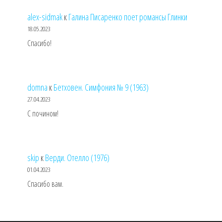
alex-sidmak
к
Галина Писаренко поет романсы Глинки
18.05.2023
Спасибо!
domna
к
Бетховен. Симфония № 9 (1963)
27.04.2023
С почином!
skip
к
Верди. Отелло (1976)
01.04.2023
Спасибо вам.