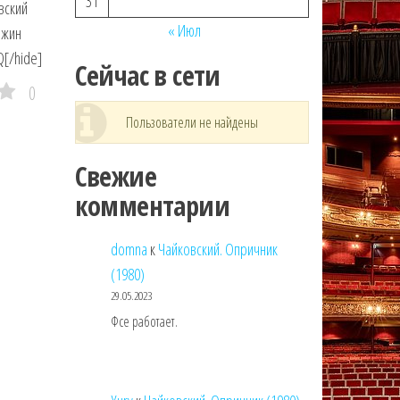
31
вский
« Июл
ожин
Q[/hide]
Сейчас в сети
0
Пользователи не найдены
Свежие
комментарии
domna
к
Чайковский. Опричник
(1980)
29.05.2023
Фсе работает.