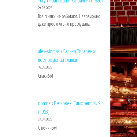
Yury
к
Чайковский. Опричник (1980)
29.05.2023
Все ссылки не работают. Невозможно
даже просто что-то прослушать.
alex-sidmak
к
Галина Писаренко
поет романсы Глинки
18.05.2023
Спасибо!
domna
к
Бетховен. Симфония № 9
(1963)
27.04.2023
С почином!