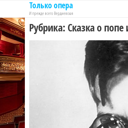
Только опера
Перейти
к
И прежде всего Вердиевская
содержимому
Рубрика:
Сказка о попе 