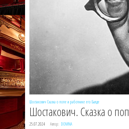
Шостакович
Сказка о попе и работнике его Балде
Шостакович. Сказка о поп
25.07.2024
Автор:
DOMNA