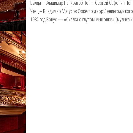
Балда – Владимир Панкратов Поп – Сергей Сафенин Попо
Чтец – Владимир Матусов Оркестр и хор Ленинградског
1982 год Бонус — «Сказка о глупом мышонке» (музыка к 