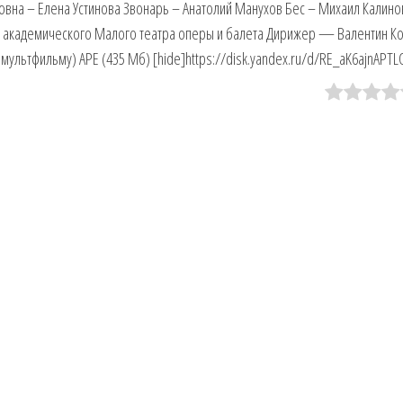
вна – Елена Устинова Звонарь – Анатолий Манухов Бес – Михаил Калино
о академического Малого театра оперы и балета Дирижер — Валентин К
мультфильму) APE (435 Мб) [hide]https://disk.yandex.ru/d/RE_aK6ajnAPTL