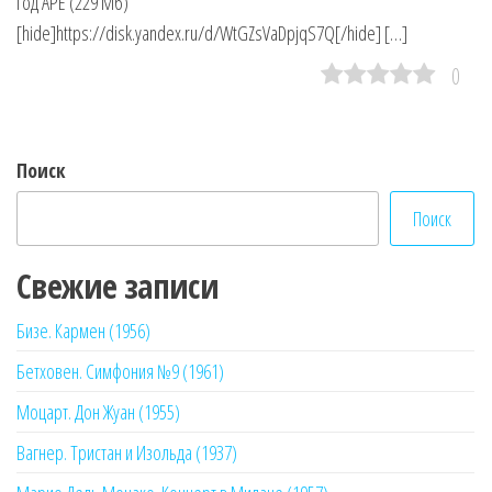
год APE (229 Мб)
[hide]https://disk.yandex.ru/d/WtGZsVaDpjqS7Q[/hide] […]
0
Поиск
Поиск
Свежие записи
Бизе. Кармен (1956)
Бетховен. Симфония №9 (1961)
Моцарт. Дон Жуан (1955)
Вагнер. Тристан и Изольда (1937)