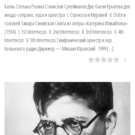
Казнь Степана Разина Станислав Сулейманов Две басни Крылова для
меццо-сопрано, хора и оркестра I. Стрекоза и Муравей II. Осёл и
соловей Тамара Синявская Сюита из оперы «Катерина Измайлова»
(1934) I. 1st Intermezzo II. 2nd Intermezzo II. 3rd Intermezzo V. 4th
Intermezzo V. 5th Intermezzo Симфонический оркестр и хор
Кельнского радио Дирижер — Михаил Юровский 1999 […]
0