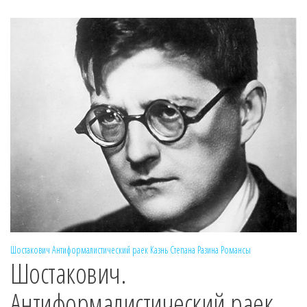
Шостакович
Антиформалистический раек
Казнь Степана Разина
Романсы
Шостакович.
Антиформалистический раек.