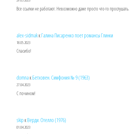
29.05.2023
Все ссылки не работают. Невозможно даже просто что-то прослушать.
alex-sidmak
к
Галина Писаренко поет романсы Глинки
18.05.2023
Спасибо!
domna
к
Бетховен. Симфония № 9 (1963)
27.04.2023
С почином!
skip
к
Верди. Отелло (1976)
01.04.2023