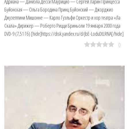
Адриана — Даниэла Десси Маурицио — Сергей Ларин Принцесса
Буйонская — Ольга Бородина Принц Буйонский — Джорджио
Джузеппини Мишонне — Карло Гуэльфи Оркестр и хор театра «Ла
Скала» Дирижер — Роберто Рицци Бриньоли 19 января 2000 года
DVD-9 (7,51 Гб) [hide]https://disk.yandex.ru/d/jbE-LoduDtLRNA[/hide]
0