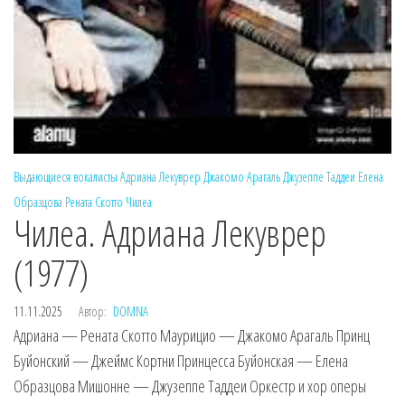
Выдающиеся вокалисты
Адриана Лекуврер
Джакомо Арагаль
Джузеппе Таддеи
Елена
Образцова
Рената Скотто
Чилеа
Чилеа. Адриана Лекуврер
(1977)
11.11.2025
Автор:
DOMNA
Адриана — Рената Скотто Маурицио — Джакомо Арагаль Принц
Буйонский — Джеймс Кортни Принцесса Буйонская — Елена
Образцова Мишонне — Джузеппе Таддеи Оркестр и хор оперы