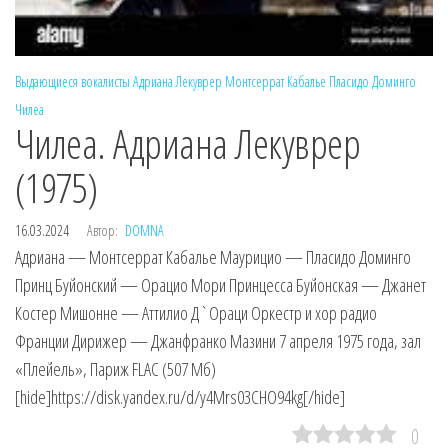
Выдающиеся вокалисты
Адриана Лекуврер
Монтсеррат Кабалье
Пласидо Доминго
Чилеа
Чилеа. Адриана Лекуврер
(1975)
16.03.2024
Автор:
DOMNA
Адриана — Монтсеррат Кабалье Маурицио — Пласидо Доминго
Принц Буйонский — Орацио Мори Принцесса Буйонская — Джанет
Костер Мишонне — Аттилио Д`Ораци Оркестр и хор радио
Франции Дирижер — Джанфранко Мазини 7 апреля 1975 года, зал
«Плейель», Париж FLAC (507 Мб)
[hide]https://disk.yandex.ru/d/y4Mrs03CHO94kg[/hide]
0