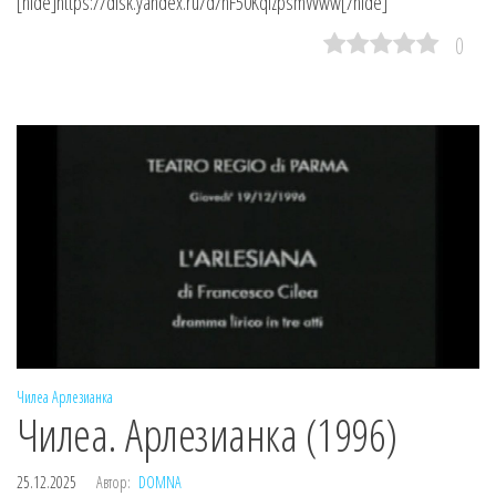
[hide]https://disk.yandex.ru/d/nF50KqizpsmWww[/hide]
0
Чилеа
Арлезианка
Чилеа. Арлезианка (1996)
25.12.2025
Автор:
DOMNA