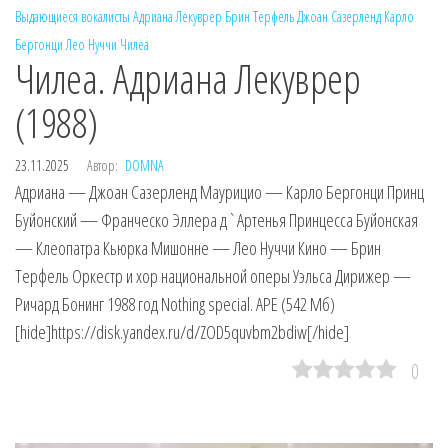
Выдающиеся вокалисты
Адриана Лекуврер
Брин Терфель
Джоан Сазерленд
Карло
Бергонци
Лео Нуччи
Чилеа
Чилеа. Адриана Лекуврер
(1988)
23.11.2025
Автор:
DOMNA
Адриана — Джоан Сазерленд Маурицио — Карло Бергонци Принц
Буйонский — Франческо Эллера д`Артенья Принцесса Буйонская
— Клеопатра Кьюрка Мишонне — Лео Нуччи Кино — Брин
Терфель Оркестр и хор национальной оперы Уэльса Дирижер —
Ричард Бонинг 1988 год Nothing special. APE (542 Мб)
[hide]https://disk.yandex.ru/d/ZOD5quvbm2bdiw[/hide]
0