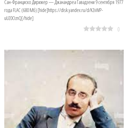
Сан-Франциско Дирижер — Джанандреа Гавадзени 9 сентября 1977
года FLAC (680 Мб) [hide]https://disk.yandex.ru/d/KZvWP-
uUZ0OznQ[/hide]
0