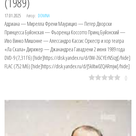
(1989)
17.01.2025
Автор:
DOMNA
Адриана — Мирелла Френи Маурицио — Петер Дворски
Принцесса Буйонская — Фьоренца Коссотто Принц Буйонский —
Иво Винко Мишонне — Алессандро Кассис Оркестр и хор театра
«Ла Скала» Дирижер — Джанандреа Гавадзени 2 июня 1989 года
DVD-9 (7,31 Гб) [hide]https://disk.yandex.ru/d/0W-Z6CYErN5izg[/hide]
FLAC (752 Мб) [hide]https://disk.yandex.ru/d/J5kXtw0ZQARmjw[/hide]
0