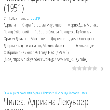
(1951)
01.11.2025
Автор:
DOMNA
Адриана — Клара Петрелла Маурицио — Марио Дель Монако
Принц Буйонский — Роберто Сильва Принцесса Буйонская —
Оралия Домингес Мишонне — Джузеппе Таддеи Оркестр и хор
Дворца изящных искусств, Мехико Дирижер — Оливьеро де
Фабритиис 27 июня 1951 года FLAC (479 Мб)
[hide]https://disk.yandex.ru/d/NgC4zWMiMK_RuQ[/hide]
0
Выдающиеся вокалисты
Адриана Лекуврер
Фьоренца Коссотто
Чилеа
Чилеа. Адриана Лекуврер