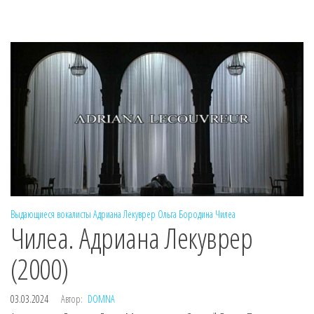
Выдающиеся вокалисты
Адриана Лекуврер
Ольга Бородина
Чилеа
Чилеа. Адриана Лекуврер
(2000)
03.03.2024
Автор:
DOMNA