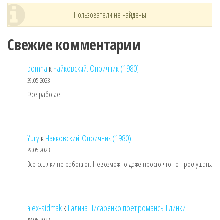
Пользователи не найдены
Свежие комментарии
domna
к
Чайковский. Опричник (1980)
29.05.2023
Фсе работает.
Yury
к
Чайковский. Опричник (1980)
29.05.2023
Все ссылки не работают. Невозможно даже просто что-то прослушать.
alex-sidmak
к
Галина Писаренко поет романсы Глинки
18.05.2023