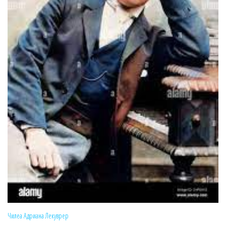
Чилеа
Адриана Лекуврер