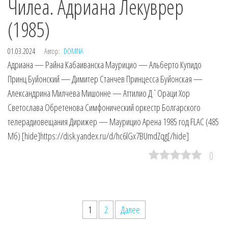
Чилеа. Адриана Лекуврер
(1985)
01.03.2024
Автор:
DOMNA
Адриана — Райна Кабаиванска Маурицио — Альберто Купидо
Принц Буйонский — Димитер Станчев Принцесса Буйонская —
Александрина Милчева Мишонне — Аттилио Д`Ораци Хор
Светослава Обретенова Симфонический оркестр Болгарского
телерадиовещания Дирижер — Маурицио Арена 1985 год FLAC (485
Мб) [hide]https://disk.yandex.ru/d/hc6lGx7BUmdZqg[/hide]
0
Пагинация
1
2
Далее
записей