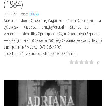
(1984)
15.01.2026
Автор:
DOMNA
Адриана — Джоан Сазерленд Маурицио — Ансон Остин Принцесса
Буйонская — Хизер Бегг Принц Буйонский — Джон Вегнер
Мишонне — Джон Шоу Оркестр и хор Сиднейской оперы Дирижер
— Ричард Бонинг 18 февраля 1984 года Скромно, но вкусом. Был бы
еще приличный Мориц… DVD-9 (5,47 Гб)
[hide]https://disk.yandex.ru/d/9ffX6ID5viaxBQ[/hide]
0