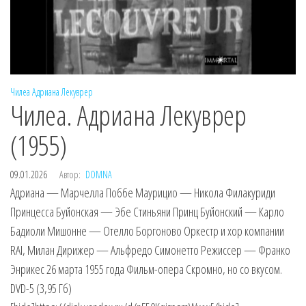
Чилеа
Адриана Лекуврер
Чилеа. Адриана Лекуврер
(1955)
09.01.2026
Автор:
DOMNA
Адриана — Марчелла Поббе Маурицио — Никола Филакуриди
Принцесса Буйонская — Эбе Стиньяни Принц Буйонский — Карло
Бадиоли Мишонне — Отелло Боргоново Оркестр и хор компании
RAI, Милан Дирижер — Альфредо Симонетто Режиссер — Франко
Энрикес 26 марта 1955 года Фильм-опера Скромно, но со вкусом.
DVD-5 (3,95 Гб)