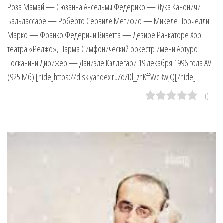
Роза Мамай — Сюзанна Ансельми Федерико — Лука Каноничи
Бальдассаре — Роберто Сервиле Метифио — Микеле Порчелли
Марко — Франко Федеричи Виветта — Дезире Ранкаторе Хор
театра «Реджо», Парма Симфонический оркестр имени Артуро
Тосканини Дирижер — Даниэле Каллегари 19 декабря 1996 года AVI
(925 Мб) [hide]https://disk.yandex.ru/d/Dl_zhKffWcBwJQ[/hide]
0