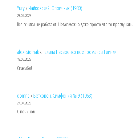
Yury
к
Чайковский. Опричник (1980)
29.05.2023
Все ссылки не работают. Невозможно даже просто что-то прослушать.
alex-sidmak
к
Галина Писаренко поет романсы Глинки
18.05.2023
Спасибо!
domna
к
Бетховен. Симфония № 9 (1963)
27.04.2023
С почином!