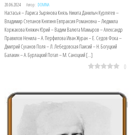
20.06.2024
Автор:
DOMNA
Настасья – Лариса Зырянова Князь Никита Данилыч Курлятев –
Владимир Степанов Княгиня Евпраксия Романовна – Людмила
Коржакова Княжич Юрий – Вадим Валюта Мамыров – Александр
Правилов Ненила – А. Перфилова Иван Журан – Е. Седов Фока –
Дмитрий Суханов Поля – Л. Лебедовская Паисий – Н. Богуцкий
Балакин – А. Бурлацкий Потап – М. Саноцкий […]
0