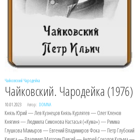
Чайковский
Чародейка
Чайковский. Чародейка (1976)
10.01.2023
Автор:
DOMNA
Князь Юрий — Лев Кузнецов Князь Курлятев — Олег Кленов
Княгиня — Людмила Симонова Настасья («Кума») — Римма
Глушкова Мамыров — Евгений Владимиров Фока — Петр Глубокий
Кичига — Владимир Маторин Паисий — Андрей Соколов Кудьма —