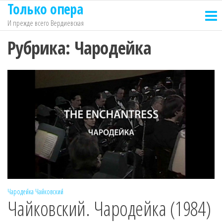
Только опера
Перейти
к
И прежде всего Вердиевская
содержимому
Рубрика:
Чародейка
Чародейка
Чайковский
Чайковский. Чародейка (1984)