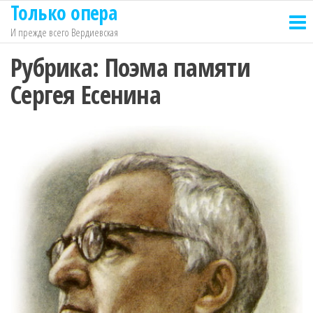
Только опера
Перейти
к
И прежде всего Вердиевская
содержимому
Рубрика:
Поэма памяти
Сергея Есенина