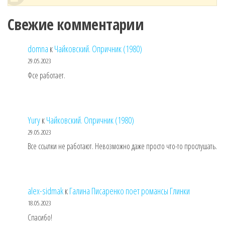
Свежие комментарии
domna
к
Чайковский. Опричник (1980)
29.05.2023
Фсе работает.
Yury
к
Чайковский. Опричник (1980)
29.05.2023
Все ссылки не работают. Невозможно даже просто что-то прослушать.
alex-sidmak
к
Галина Писаренко поет романсы Глинки
18.05.2023
Спасибо!