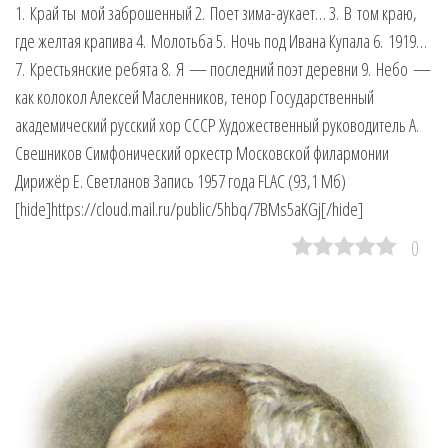
1. Край ты мой заброшенный 2. Поет зима-аукает… 3. В том краю,
где желтая крапива 4. Молотьба 5. Ночь под Ивана Купала 6. 1919…
7. Крестьянские ребята 8. Я — последний поэт деревни 9. Небо —
как колокол Алексей Масленников, тенор Государственный
академический русский хор СССР Художественный руководитель А.
Свешников Симфонический оркестр Московской филармонии
Дирижёр Е. Светланов Запись 1957 года FLAC (93,1 Мб)
[hide]https://cloud.mail.ru/public/5hbq/7BMs5aKGj[/hide]
0