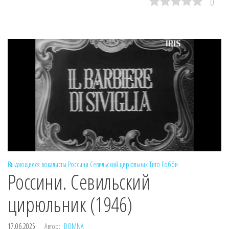
0
Выдающиеся вокалисты
Россини
Севильский цирюльник
Тито Гобби
Россини. Севильский
цирюльник (1946)
17.06.2025
Автор:
DOMNA