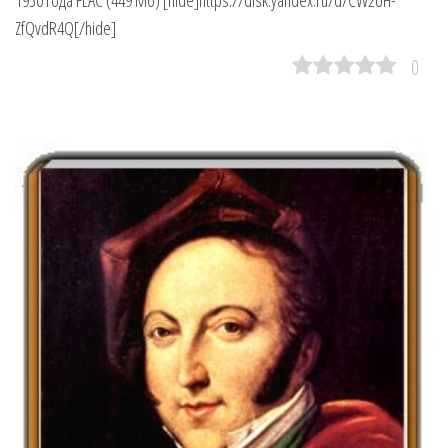
ZfQvdR4Q[/hide]
0