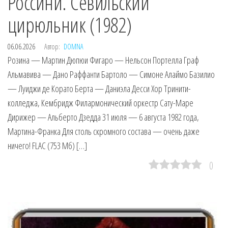
Россини. Севильский
цирюльник (1982)
06.06.2026
Автор:
DOMNA
Розина — Мартин Дюпюи Фигаро — Нельсон Портелла Граф
Альмавива — Дано Раффанти Бартоло — Симоне Алаймо Базилио
— Луиджи де Корато Берта — Даниэла Десси Хор Тринити-
колледжа, Кембридж Филармонический оркестр Сату-Маре
Дирижер — Альберто Дзедда 31 июля — 6 августа 1982 года,
Мартина-Франка Для столь скромного состава — очень даже
ничего! FLAC (753 Мб) […]
0