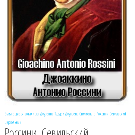
Выдающиеся вокалисты
Джузеппе Таддеи
Джульетта Симионато
Россини
Севильский
цирюльник
Россини. Севильский