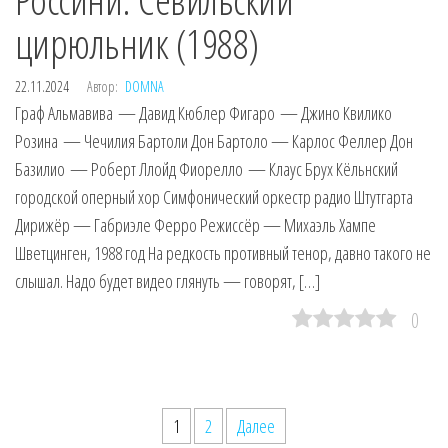
цирюльник (1988)
22.11.2024
Автор:
DOMNA
Граф Альмавива — Давид Кюблер Фигаро — Джино Квилико
Розина — Чечилия Бартоли Дон Бартоло — Карлос Феллер Дон
Базилио — Роберт Ллойд Фиорелло — Клаус Брух Кёльнский
городской оперный хор Симфонический оркестр радио Штутгарта
Дирижёр — Габриэле Ферро Режиссёр — Михаэль Хампе
Шветцинген, 1988 год На редкость противный тенор, давно такого не
слышал. Надо будет видео глянуть — говорят, […]
0
Пагинация
1
2
Далее