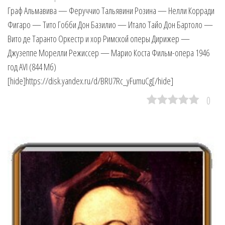
Граф Альмавива — Феруччио Тальявини Розина — Нелли Корради
Фигаро — Тито Гобби Дон Базилио — Итало Тайо Дон Бартоло —
Вито де Таранто Оркестр и хор Римской оперы Дирижер —
Джузеппе Морелли Режиссер — Марио Коста Фильм-опера 1946
год AVI (844 Мб)
[hide]https://disk.yandex.ru/d/BRU7Rc_yFumuCg[/hide]
0