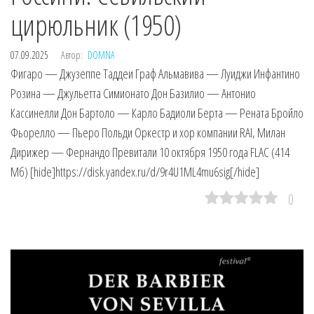
цирюльник (1950)
07.09.2025
Автор:
DOMNA
Фигаро — Джузеппе Таддеи Граф Альмавива — Луиджи Инфантино
Розина — Джульетта Симионато Дон Базилио — Антонио
Кассинелли Дон Бартоло — Карло Бадиоли Берта — Рената Бройло
Фьорелло — Пьеро Польди Оркестр и хор компании RAI, Милан
Дирижер — Фернандо Превитали 10 октября 1950 года FLAC (414
Мб) [hide]https://disk.yandex.ru/d/9r4U1ML4mu6sig[/hide]
0