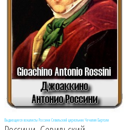
Выдающиеся вокалисты
Россини
Севильский цирюльник
Чечилия Бартоли
Россини. Севильский