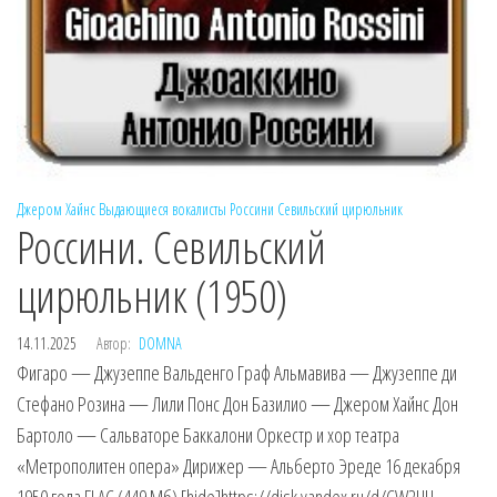
Джером Хайнс
Выдающиеся вокалисты
Россини
Севильский цирюльник
Россини. Севильский
цирюльник (1950)
14.11.2025
Автор:
DOMNA
Фигаро — Джузеппе Вальденго Граф Альмавива — Джузеппе ди
Стефано Розина — Лили Понс Дон Базилио — Джером Хайнс Дон
Бартоло — Сальваторе Баккалони Оркестр и хор театра
«Метрополитен опера» Дирижер — Альберто Эреде 16 декабря
1950 года FLAC (449 Мб) [hide]https://disk.yandex.ru/d/CW2UH-