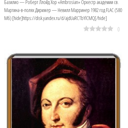
Базилио — Роберт Ллойд Хор «Ambrosian» Оркестр академии св.
Мартина-в-полях Дирижер — Невилл Марринер 1982 год FLAC (580
Мб) [hide]https://disk.yandex.ru/d/ajdUaRCTbYlCMQ[/hide]
0