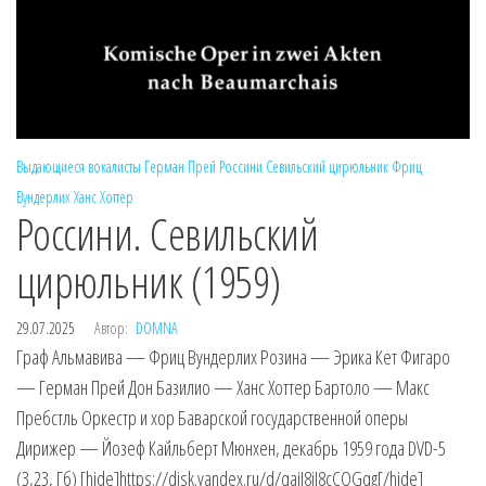
Выдающиеся вокалисты
Герман Прей
Россини
Севильский цирюльник
Фриц
Вундерлих
Ханс Хоттер
Россини. Севильский
цирюльник (1959)
29.07.2025
Автор:
DOMNA
Граф Альмавива — Фриц Вундерлих Розина — Эрика Кет Фигаро
— Герман Прей Дон Базилио — Ханс Хоттер Бартоло — Макс
Пребстль Оркестр и хор Баварской государственной оперы
Дирижер — Йозеф Кайльберт Мюнхен, декабрь 1959 года DVD-5
(3,23, Гб) [hide]https://disk.yandex.ru/d/qaiJ8jJ8cCQGqg[/hide]