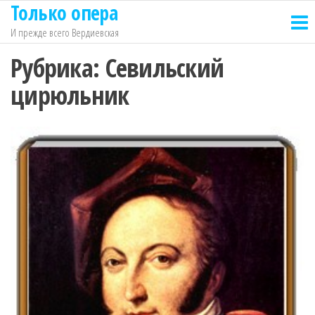
Только опера
Перейти
к
И прежде всего Вердиевская
содержимому
Рубрика:
Севильский
цирюльник