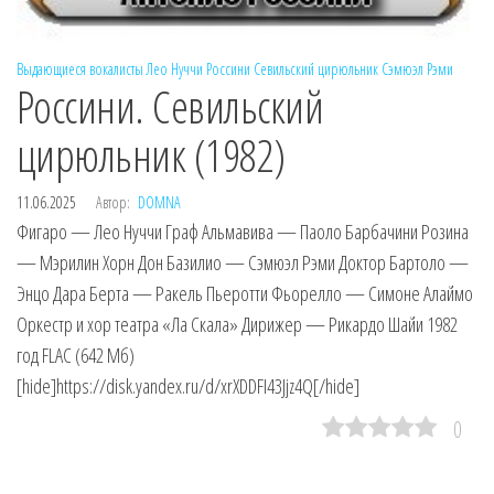
Выдающиеся вокалисты
Лео Нуччи
Россини
Севильский цирюльник
Сэмюэл Рэми
Россини. Севильский
цирюльник (1982)
11.06.2025
Автор:
DOMNA
Фигаро — Лео Нуччи Граф Альмавива — Паоло Барбачини Розина
— Мэрилин Хорн Дон Базилио — Сэмюэл Рэми Доктор Бартоло —
Энцо Дара Берта — Ракель Пьеротти Фьорелло — Симоне Алаймо
Оркестр и хор театра «Ла Скала» Дирижер — Рикардо Шайи 1982
год FLAC (642 Мб)
[hide]https://disk.yandex.ru/d/xrXDDFI43Jjz4Q[/hide]
0