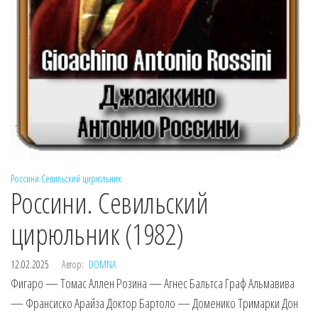
Россини
Севильский цирюльник
Россини. Севильский
цирюльник (1982)
12.02.2025
Автор:
DOMNA
Фигаро — Томас Аллен Розина — Агнес Бальтса Граф Альмавива
— Франсиско Арайза Доктор Бартоло — Доменико Тримарки Дон