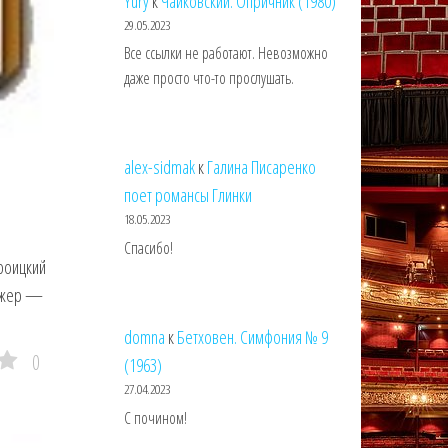
Yury
к
Чайковский. Опричник (1980)
29.05.2023
Все ссылки не работают. Невозможно
даже просто что-то прослушать.
alex-sidmak
к
Галина Писаренко
поет романсы Глинки
18.05.2023
Спасибо!
роицкий
рижер —
domna
к
Бетховен. Симфония № 9
0
(1963)
27.04.2023
С почином!