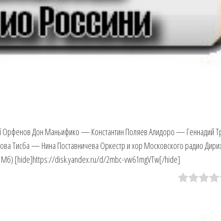
 Орфенов Дон Маньифико — Константин Поляев Алидоро — Геннадий Т
ова Тисба — Нина Поставничева Оркестр и хор Московского радио Ди
 Мб) [hide]https://disk.yandex.ru/d/2mbc-vw61mgVTw[/hide]