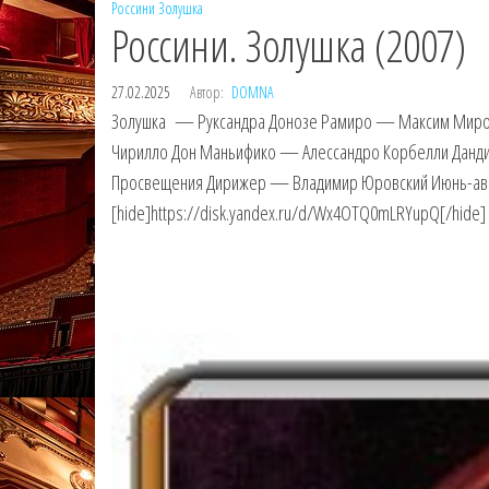
Россини
Золушка
Россини. Золушка (2007)
27.02.2025
Автор:
DOMNA
Золушка — Руксандра Донозе Рамиро — Максим Миро
Чирилло Дон Маньифико — Алессандро Корбелли Дандин
Просвещения Дирижер — Владимир Юровский Июнь-авгус
[hide]https://disk.yandex.ru/d/Wx4OTQ0mLRYupQ[/hide]