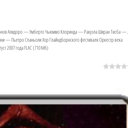
нов Алидоро — Умберто Чьюммо Клоринда — Ракуэла Ширан Тисба —
и — Пьетро Спаньоли Хор Глайндборнского фестиваля Оркестр века
т 2007 года FLAC (710 Мб)