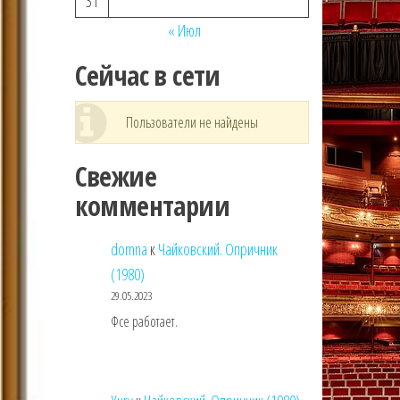
31
« Июл
Сейчас в сети
Пользователи не найдены
Свежие
комментарии
domna
к
Чайковский. Опричник
(1980)
29.05.2023
Фсе работает.