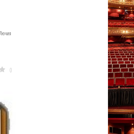
 Лючия
0