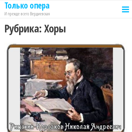
Только опера
Перейти
к
И прежде всего Вердиевская
содержимому
Рубрика:
Хоры