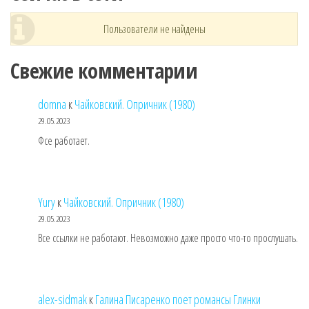
Пользователи не найдены
Свежие комментарии
domna
к
Чайковский. Опричник (1980)
29.05.2023
Фсе работает.
Yury
к
Чайковский. Опричник (1980)
29.05.2023
Все ссылки не работают. Невозможно даже просто что-то прослушать.
alex-sidmak
к
Галина Писаренко поет романсы Глинки