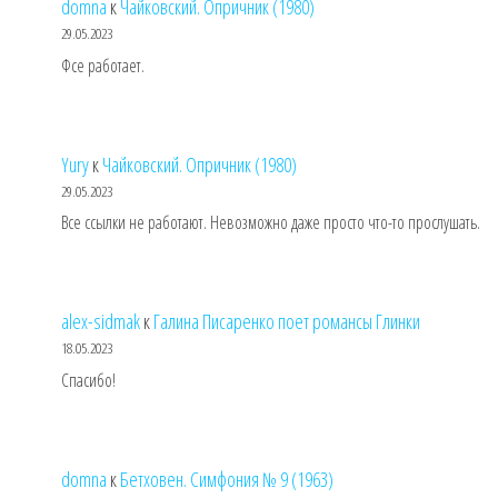
domna
к
Чайковский. Опричник (1980)
29.05.2023
Фсе работает.
Yury
к
Чайковский. Опричник (1980)
29.05.2023
Все ссылки не работают. Невозможно даже просто что-то прослушать.
alex-sidmak
к
Галина Писаренко поет романсы Глинки
18.05.2023
Спасибо!
domna
к
Бетховен. Симфония № 9 (1963)