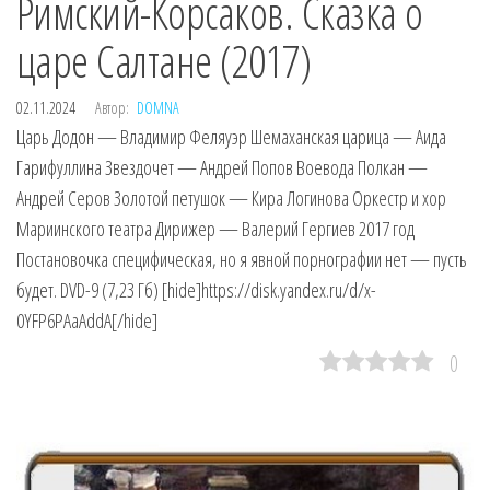
Римский-Корсаков. Сказка о
царе Салтане (2017)
02.11.2024
Автор:
DOMNA
Царь Додон — Владимир Феляуэр Шемаханская царица — Аида
Гарифуллина Звездочет — Андрей Попов Воевода Полкан —
Андрей Серов Золотой петушок — Кира Логинова Оркестр и хор
Мариинского театра Дирижер — Валерий Гергиев 2017 год
Постановочка специфическая, но я явной порнографии нет — пусть
будет. DVD-9 (7,23 Гб) [hide]https://disk.yandex.ru/d/x-
0YFP6PAaAddA[/hide]
0