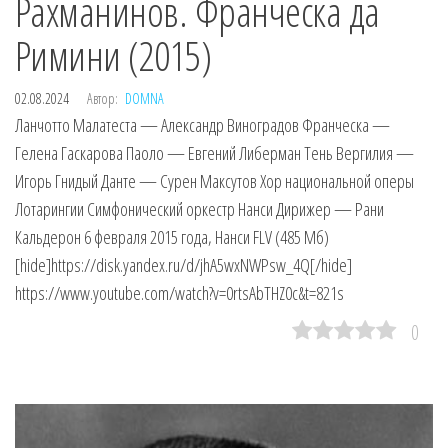
Рахманинов. Франческа да
Римини (2015)
02.08.2024
Автор:
DOMNA
Ланчотто Малатеста — Александр Виноградов Франческа —
Гелена Гаскарова Паоло — Евгений Либерман Тень Вергилия —
Игорь Гнидый Данте — Сурен Максутов Хор национальной оперы
Лотарингии Симфонический оркестр Нанси Дирижер — Рани
Кальдерон 6 февраля 2015 года, Нанси FLV (485 Мб)
[hide]https://disk.yandex.ru/d/jhA5wxNWPsw_4Q[/hide]
https://www.youtube.com/watch?v=0rtsAbTHZ0c&t=821s
0