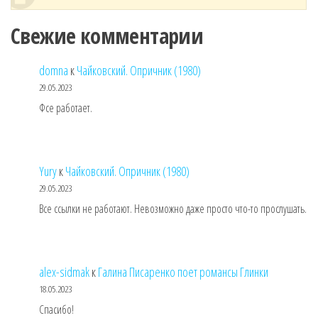
Свежие комментарии
domna
к
Чайковский. Опричник (1980)
29.05.2023
Фсе работает.
Yury
к
Чайковский. Опричник (1980)
29.05.2023
Все ссылки не работают. Невозможно даже просто что-то прослушать.
alex-sidmak
к
Галина Писаренко поет романсы Глинки
18.05.2023
Спасибо!