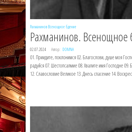
Рахманинов
Всенощное бдение
Рахманинов. Всенощное 
02.07.2024
Автор:
DOMNA
01. Приидите, поклонимся 02. Благослови, душе моя Госп
радуйся 07. Шестопсалмие 08. Хвалите имя Господне 09. 
12. Славословие Великое 13. Днесь спасение 14. Воскре