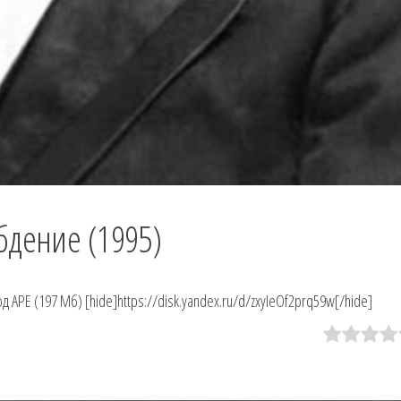
бдение (1995)
APE (197 Мб) [hide]https://disk.yandex.ru/d/zxyIeOf2prq59w[/hide]