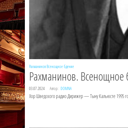
Рахманинов
Всенощное бдение
Рахманинов. Всенощное 
03.07.2024
Автор:
DOMNA
Хор Шведского радио Дирижер — Тыну Кальюсте 1995 год 