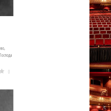
ево,
 Господа
0