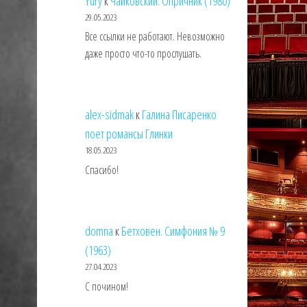
Yury
к
Чайковский. Опричник (1980)
29.05.2023
Все ссылки не работают. Невозможно
даже просто что-то прослушать.
alex-sidmak
к
Галина Писаренко
поет романсы Глинки
18.05.2023
Спасибо!
domna
к
Бетховен. Симфония № 9
(1963)
27.04.2023
С почином!