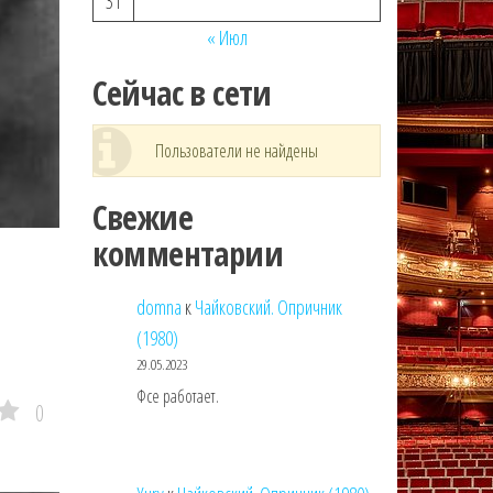
31
« Июл
Сейчас в сети
Пользователи не найдены
Свежие
комментарии
domna
к
Чайковский. Опричник
(1980)
29.05.2023
Фсе работает.
0