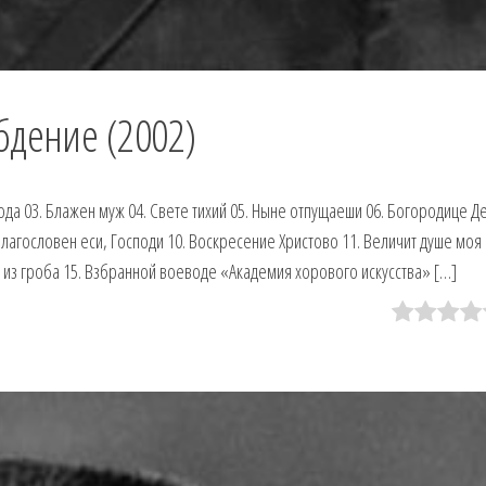
бдение (2002)
ода 03. Блажен муж 04. Свете тихий 05. Ныне отпущаеши 06. Богородице Д
Благословен еси, Господи 10. Воскресение Христово 11. Величит душе моя
с из гроба 15. Взбранной воеводе «Академия хорового искусства» […]