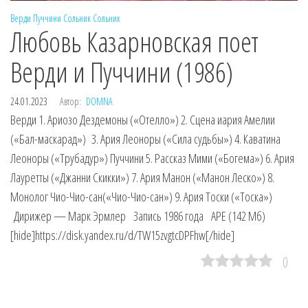
Верди
Пуччини
Сольник
Сольник
Любовь Казарновская поет
Верди и Пуччини (1986)
24.01.2023
Автор:
DOMNA
Верди 1. Ариозо Дездемоны («Отелло») 2. Сцена иария Амелии
(«Бал-маскарад») 3. Ария Леоноры («Сила судьбы») 4. Каватина
Леоноры («Трубадур») Пуччини 5. Рассказ Мими («Богема») 6. Ария
Лауретты («Джанни Скикки») 7. Ария Манон («Манон Леско») 8.
Монолог Чио-Чио-сан(«Чио-Чио-сан») 9. Ария Тоски («Тоска»)
Дирижер — Марк Эрмлер Запись 1986 года APE (142 Мб)
[hide]https://disk.yandex.ru/d/TW15zvgtcDPFhw[/hide]
0