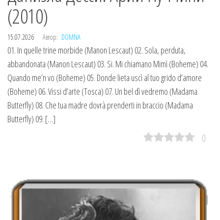
(2010)
15.07.2026
Автор:
DOMNA
01. In quelle trine morbide (Manon Lescaut) 02. Sola, perduta,
abbandonata (Manon Lescaut) 03. Si. Mi chiamano Mimì (Boheme) 04.
Quando me’n vo (Boheme) 05. Donde lieta uscì al tuo grido d’amore
(Boheme) 06. Vissi d’arte (Tosca) 07. Un bel dì vedremo (Madama
Butterfly) 08. Che tua madre dovrà prenderti in braccio (Madama
Butterfly) 09. […]
0