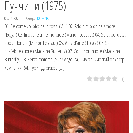
Пуччини (1975)
06.04.2025
Автор:
DOMNA
01. Se come voi piccina io fossi (Villi) 02. Addio mio dolce amore
(Edgar) 03. In quelle trine morbide (Manon Lescaut) 04. Sola, perduta,
abbandonata (Manon Lescaut) 05. Vissi d’arte (Tosca) 06. Sai tu
cos’ebbe cuore (Madama Butterfly) 07. Con onor muore (Madama
Butterfly) 08. Senza mamma (Suor Angelica) Симфонический оркестр
компании RAI, Турин Дирижер […]
0