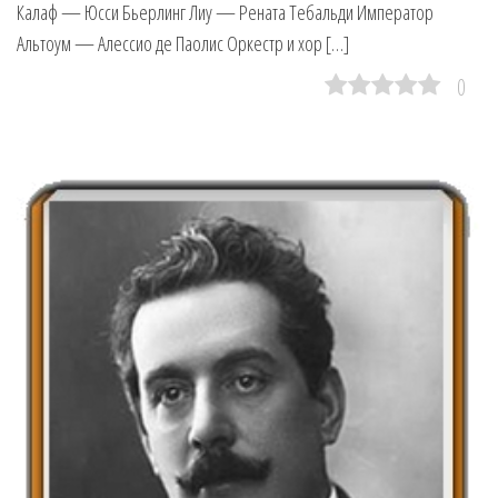
Калаф — Юсси Бьерлинг Лиу — Рената Тебальди Император
Альтоум — Алессио де Паолис Оркестр и хор […]
0