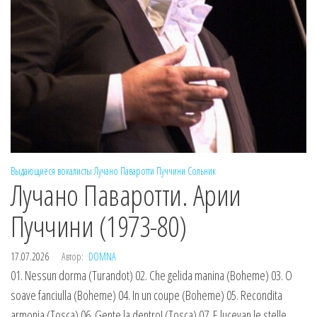
Выдающиеся вокалисты
Лучано Паваротти
Пуччини
Сольник
Лучано Паваротти. Арии
Пуччини (1973-80)
17.07.2026
Автор:
DOMNA
01. Nessun dorma (Turandot) 02. Che gelida manina (Boheme) 03. O
soave fanciulla (Boheme) 04. In un coupe (Boheme) 05. Recondita
armonia (Tosca) 06. Gente la dentro! (Tosca) 07. E lucevan le stelle