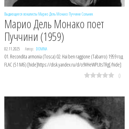
Выдающиеся вокалисты
Марио Дель Монако
Пуччини
Сольник
Марио Дель Монако поет
Пуччини (1959)
02.11.2025
Автор:
DOMNA
01. Recondita armonia (Tosca) 02. Hai ben raggione (Tabarro) 1959 год
FLAC (51 Мб) [hide]https://disk.yandex.ru/d/o9VHeWPLItsTRg[/hide]
0