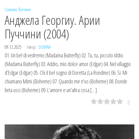
Сольник
Пуччини
Анджела Георгиу. Арии
Пуччини (2004)
09.12.2025
Автор:
DOMNA
01. Un bel di vedremo (Madama Butterfly) 02. Tu, tu, piccolo iddio
(Madama Butterfly) 03. Addio, mio dolce amor (Edgar) 04. Nel villaggio
d’Edgar (Edgar) 05. Chi il bel sogno di Doretta (La Rondine) 06. Si. Mi
chiamano Mimi (Boheme) 07. Quando me n’vo (Boheme) 08. Donde
lieta usci (Boheme) 09. L’amore e un’altra cosa […]
0