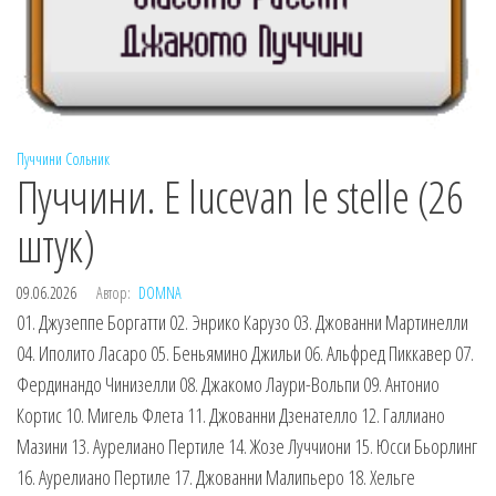
Пуччини
Сольник
Пуччини. E lucevan le stelle (26
штук)
09.06.2026
Автор:
DOMNA
01. Джузеппе Боргатти 02. Энрико Карузо 03. Джованни Мартинелли
04. Иполито Ласаро 05. Беньямино Джильи 06. Альфред Пиккавер 07.
Фердинандо Чинизелли 08. Джакомо Лаури-Вольпи 09. Антонио
Кортис 10. Мигель Флета 11. Джованни Дзенателло 12. Галлиано
Мазини 13. Аурелиано Пертиле 14. Жозе Луччиони 15. Юсси Бьорлинг
16. Аурелиано Пертиле 17. Джованни Малипьеро 18. Хельге