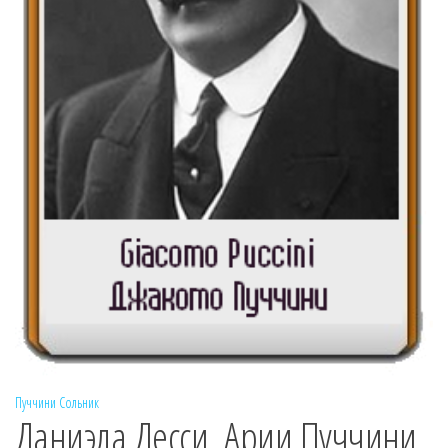
Пуччини
Сольник
Даниэла Десси. Арии Пуччини