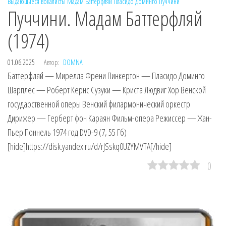
Выдающиеся вокалисты
Мадам Баттерфляй
Пласидо Доминго
Пуччини
Пуччини. Мадам Баттерфляй
(1974)
01.06.2025
Автор:
DOMNA
Баттерфляй — Мирелла Френи Пинкертон — Пласидо Доминго
Шарплес — Роберт Кернс Сузуки — Криста Людвиг Хор Венской
государственной оперы Венский филармонический оркестр
Дирижер — Герберт фон Караян Фильм-опера Режиссер — Жан-
Пьер Поннель 1974 год DVD-9 (7, 55 Гб)
[hide]https://disk.yandex.ru/d/rJSskq0UZYMVTA[/hide]
0