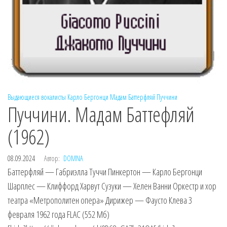
Выдающиеся вокалисты
Карло Бергонци
Мадам Баттерфляй
Пуччини
Пуччини. Мадам Баттефляй
(1962)
08.09.2024
Автор:
DOMNA
Баттерфляй — Габриэлла Туччи Пинкертон — Карло Бергонци
Шарплес — Клиффорд Харвут Сузуки — Хелен Ванни Оркестр и хор
театра «Метрополитен опера» Дирижер — Фаусто Клева 3
февраля 1962 года FLAC (552 Мб)