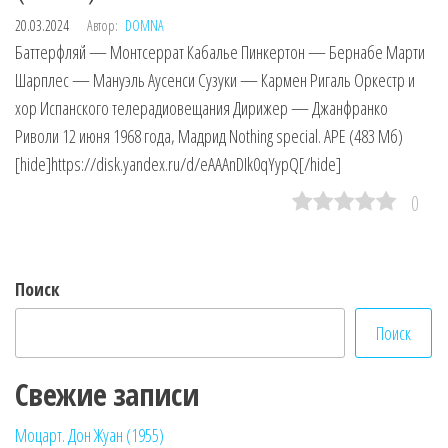
20.03.2024
Автор:
DOMNA
Баттерфляй — Монтсеррат Кабалье Пинкертон — Бернабе Марти
Шарплес — Мануэль Аусенси Сузуки — Кармен Ригаль Оркестр и
хор Испанского телерадиовещания Дирижер — Джанфранко
Риволи 12 июня 1968 года, Мадрид Nothing special. APE (483 Мб)
[hide]https://disk.yandex.ru/d/eAAAnDIk0qYypQ[/hide]
0
Поиск
Поиск
Свежие записи
Моцарт. Дон Жуан (1955)