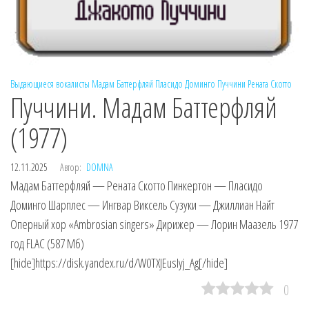
Выдающиеся вокалисты
Мадам Баттерфляй
Пласидо Доминго
Пуччини
Рената Скотто
Пуччини. Мадам Баттерфляй
(1977)
12.11.2025
Автор:
DOMNA
Мадам Баттерфляй — Рената Скотто Пинкертон — Пласидо
Доминго Шарплес — Ингвар Виксель Сузуки — Джиллиан Найт
Оперный хор «Ambrosian singers» Дирижер — Лорин Маазель 1977
год FLAC (587 Мб)
[hide]https://disk.yandex.ru/d/W0TXJEusIyj_Ag[/hide]
0