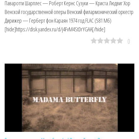
Паваротти Шарплес — Роберт Кернс Сузуки — Криста Людвиг Хор
Венской государственной оперы Венский филармонический оркестр
Дирижер — Герберт фон Караян 1974 год FLAC (581 Мб)
[hide]https://disk.yandex.ru/d/j4FvM4StDrYGAA[/hide]
0