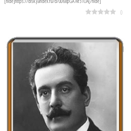
[hide]https://disk.yandex.ru/d/0D68pGA7kr31OA[/hide]
0