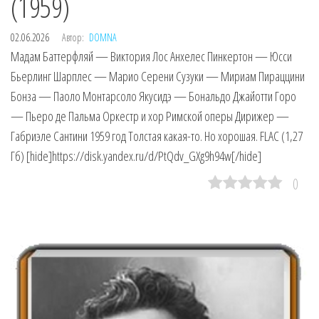
(1959)
02.06.2026
Автор:
DOMNA
Мадам Баттерфляй — Виктория Лос Анхелес Пинкертон — Юсси
Бьерлинг Шарплес — Марио Серени Сузуки — Мириам Пираццини
Бонза — Паоло Монтарсоло Якусидэ — Бональдо Джайотти Горо
— Пьеро де Пальма Оркестр и хор Римской оперы Дирижер —
Габриэле Сантини 1959 год Толстая какая-то. Но хорошая. FLAC (1,27
Гб) [hide]https://disk.yandex.ru/d/PtQdv_GXg9h94w[/hide]
0