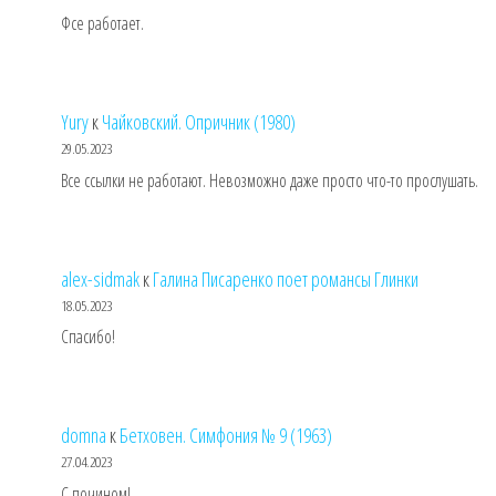
Фсе работает.
Yury
к
Чайковский. Опричник (1980)
29.05.2023
Все ссылки не работают. Невозможно даже просто что-то прослушать.
alex-sidmak
к
Галина Писаренко поет романсы Глинки
18.05.2023
Спасибо!
domna
к
Бетховен. Симфония № 9 (1963)
27.04.2023
С почином!