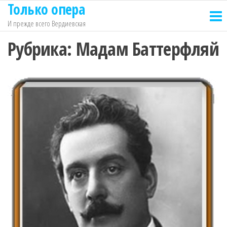
Только опера
Перейти
к
И прежде всего Вердиевская
содержимому
Рубрика:
Мадам Баттерфляй