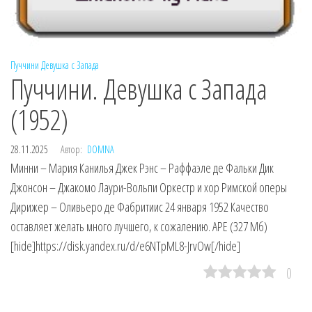
Пуччини
Девушка с Запада
Пуччини. Девушка с Запада
(1952)
28.11.2025
Автор:
DOMNA
Минни – Мария Канилья Джек Рэнс – Раффаэле де Фальки Дик
Джонсон – Джакомо Лаури-Вольпи Оркестр и хор Римской оперы
Дирижер – Оливьеро де Фабритиис 24 января 1952 Качество
оставляет желать много лучшего, к сожалению. APE (327 Мб)
[hide]https://disk.yandex.ru/d/e6NTpML8-JrvOw[/hide]
0