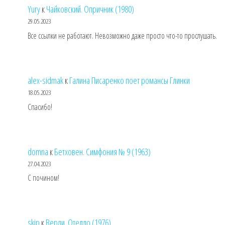
Yury
к
Чайковский. Опричник (1980)
29.05.2023
Все ссылки не работают. Невозможно даже просто что-то прослушать.
alex-sidmak
к
Галина Писаренко поет романсы Глинки
18.05.2023
Спасибо!
domna
к
Бетховен. Симфония № 9 (1963)
27.04.2023
С почином!
skip
к
Верди. Отелло (1976)