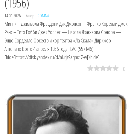
(1956)
14.01.2026
Автор:
DOMNA
Минни – Джильола Фраццони Дик Джонсон – Франко Корелли Джек
Рэнс – Тито Гобби Джек Уоллес — Никола Дзаккариа Сонора —
Энцо Сорделло Оркестр и хор театра «Ла Скала» Дирижер –
Антонино Вотто 4 апреля 1956 года FLAC (557 Мб)
[hide]https://disk.yandex.ru/d/nUrjz9aqmzI7-w[/hide]
0