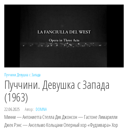
Пуччини
Девушка с Запада
Пуччини. Девушка с Запада
(1963)
22.06.2025
Автор:
DOMNA
Минни — Антониетта Стелла Дик Джонсон — Гастоне Лимарилли
Джек Рэнс — Ансельмо Кольцани Оперный хор «Фудзивара» Хор