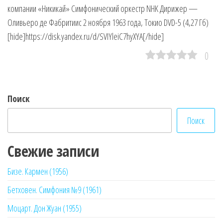
компании «Никикай» Симфонический оркестр NHK Дирижер —
Оливьеро де Фабритиис 2 ноября 1963 года, Токио DVD-5 (4,27 Гб)
[hide]https://disk.yandex.ru/d/SVIYleiC7hyXYA[/hide]
0
Поиск
Поиск
Свежие записи
Бизе. Кармен (1956)
Бетховен. Симфония №9 (1961)
Моцарт. Дон Жуан (1955)