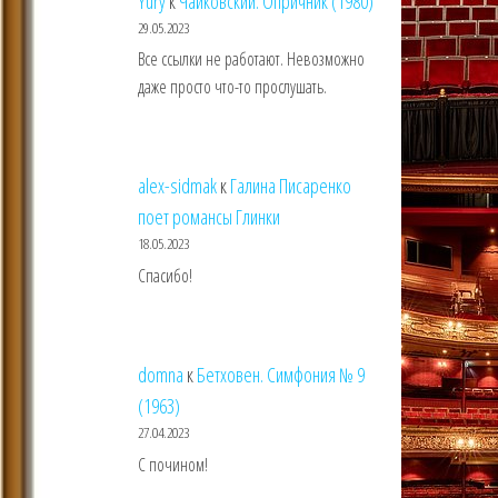
Yury
к
Чайковский. Опричник (1980)
29.05.2023
Все ссылки не работают. Невозможно
даже просто что-то прослушать.
alex-sidmak
к
Галина Писаренко
поет романсы Глинки
18.05.2023
Спасибо!
domna
к
Бетховен. Симфония № 9
(1963)
27.04.2023
С почином!