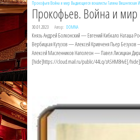
Прокофьев
Война и мир
Выдающиеся вокалисты
Галина Вишневская
И
Прокофьев. Война и мир 
30.01.2023
Автор:
DOMNA
Князь Андрей Болконский — Евгений Кибкало Наташа Р
Вербицкая Кутузов — Алексей Кривченя Пьер Безухов 
Алексей Масленников Наполеон — Павел Лисициан Дири
[hide]https://cloud.mail.ru/public/44Lq/zASHM8HvE[/hide]