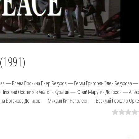
(1991)
ова — Елена Прокина Пьер Безухов — Гегам Григорян Элен Безухова —
— Николай Охотников Анатоль Курагин — Юрий Марусин Долохов — Алек
а Богачева Денисов — Михаил Кит Наполеон — Василий Герелло Орке