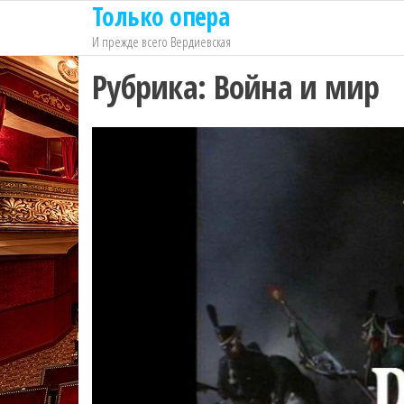
Только опера
Перейти
к
И прежде всего Вердиевская
содержимому
Рубрика:
Война и мир