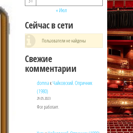
31
« Июл
Сейчас в сети
Пользователи не найдены
Свежие
комментарии
domna
к
Чайковский. Опричник
(1980)
29.05.2023
Фсе работает.