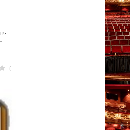
ения
 —
0