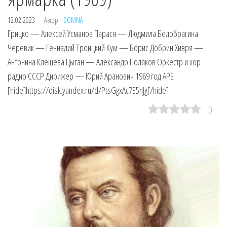
12.02.2023
Автор:
DOMNA
Грицко — Алексей Усманов Парася — Людмила Белобрагина
Черевик — Геннадий Троицкий Кум — Борис Добрин Хивря —
Антонина Клещева Цыган — Александр Поляков Оркестр и хор
радио СССР Дирижер — Юрий Аранович 1969 год APE
[hide]https://disk.yandex.ru/d/PtsGgxAc7E5nJg[/hide]
0