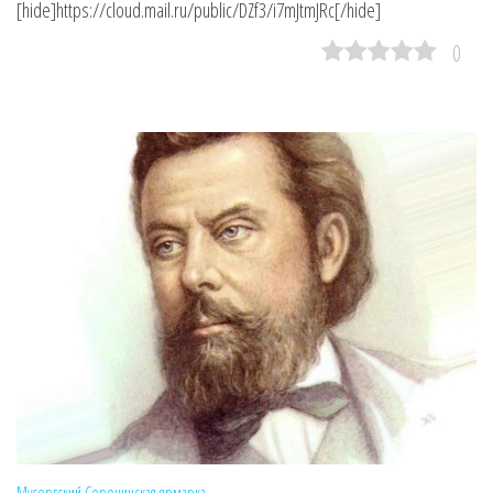
[hide]https://cloud.mail.ru/public/DZf3/i7mJtmJRc[/hide]
0
Мусоргский
Сорочинская ярмарка