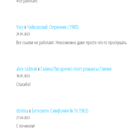
Фсе работает.
Yury
к
Чайковский. Опричник (1980)
29.05.2023
Все ссылки не работают. Невозможно даже просто что-то прослушать.
alex-sidmak
к
Галина Писаренко поет романсы Глинки
18.05.2023
Спасибо!
domna
к
Бетховен. Симфония № 9 (1963)
27.04.2023
С почином!