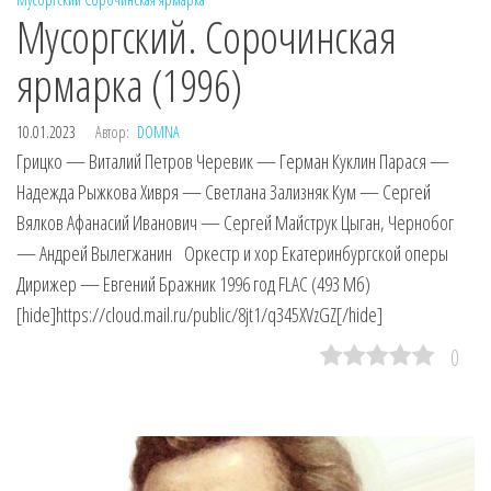
Мусоргский. Сорочинская
ярмарка (1996)
10.01.2023
Автор:
DOMNA
Грицко — Виталий Петров Черевик — Герман Куклин Парася —
Надежда Рыжкова Хивря — Светлана Зализняк Кум — Сергей
Вялков Афанасий Иванович — Сергей Майструк Цыган, Чернобог
— Андрей Вылегжанин Оркестр и хор Екатеринбургской оперы
Дирижер — Евгений Бражник 1996 год FLAC (493 Мб)
[hide]https://cloud.mail.ru/public/8jt1/q345XVzGZ[/hide]
0