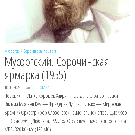
Мусоргский
Сорочинская ярмарка
Мусоргский. Сорочинская
ярмарка (1955)
10.01.2023
Автор:
DOMNA
Черевик — Латко Корошец Хивря — Богдана Стритар Парася —
Вильма Буковец Кум — Фридерик Лупша Грицько — Мирослав
Бражник Оркестр и хор Словенской национальной оперы Дирижер
— Само Хубад Любляна, 1955 год Отсутствует начало второго акта
MP3, 320 Кбит/с (183 Мб)