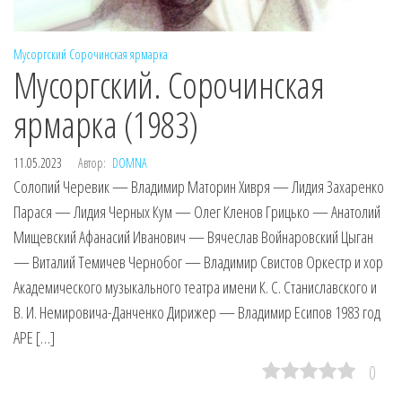
Мусоргский
Сорочинская ярмарка
Мусоргский. Сорочинская
ярмарка (1983)
11.05.2023
Автор:
DOMNA
Солопий Черевик — Владимир Маторин Хивря — Лидия Захаренко
Парася — Лидия Черных Кум — Олег Кленов Грицько — Анатолий
Мищевский Афанасий Иванович — Вячеслав Войнаровский Цыган
— Виталий Темичев Чернобог — Владимир Свистов Оркестр и хор
Академического музыкального театра имени К. С. Станиславского и
В. И. Немировича-Данченко Дирижер — Владимир Есипов 1983 год
APE […]
0