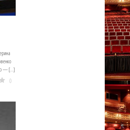
ерина
овенко
ор — […]
0