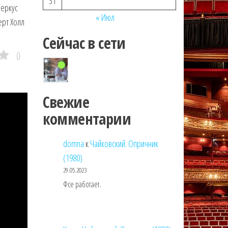
31
феркус
« Июл
ерт Холл
Сейчас в сети
0
Свежие
комментарии
domna
к
Чайковский. Опричник
(1980)
29.05.2023
Фсе работает.