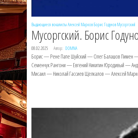
Выдающиеся вокалисты
Алексей Марков
Борис Годунов
Мусоргский
Мусоргский. Борис Годуно
08.02.2025
Автор:
DOMNA
Борис — Рене Папе Шуйский — Олег Балашов Пимен —
Семенчук Рангони — Евгений Никитин Юродивый — Анд
Мисаил — Николай Гассиев Щелкалов — Алексей Марк