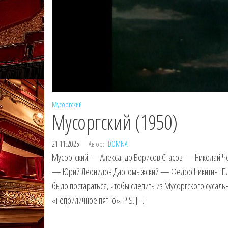
Мусоргский
Мусоргский (1950)
21.11.2025
Автор:
DOMNA
Мусоргский — Александр Борисов Стасов — Николай Ч
— Юрий Леонидов Даргомыжский — Федор Никитин Пла
было постараться, чтобы слепить из Мусоргского сусальн
«неприличное пятно». P.S. […]