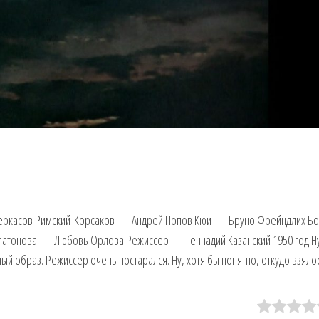
еркасов Римский-Корсаков — Андрей Попов Кюи — Бруно Фрейндлих Б
тонова — Любовь Орлова Режиссер — Геннадий Казанский 1950 год Н
ый образ. Режиссер очень постарался. Ну, хотя бы понятно, откудо взяло