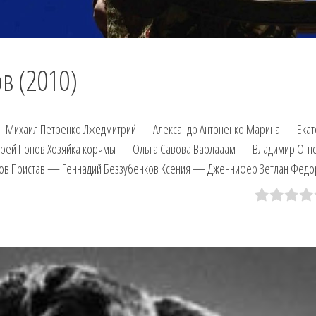
в (2010)
 Михаил Петренко Лжедмитрий — Александр Антоненко Марина — Екат
рей Попов Хозяйка корчмы — Ольга Савова Варлааам — Владимир Огн
ов Пристав — Геннадий Беззубенков Ксения — Дженнифер Зетлан Фед