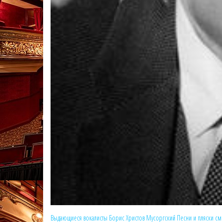
Выдающиеся вокалисты
Борис Христов
Мусоргский
Песни и пляски см