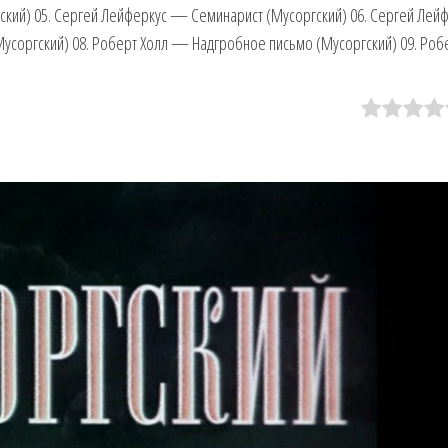
ский) 05. Сергей Лейферкус — Семинарист (Мусоргский) 06. Сергей Лей
усоргский) 08. Роберт Холл — Надгробное письмо (Мусоргский) 09. Роб