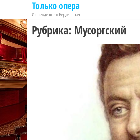
Только опера
Перейти
к
И прежде всего Вердиевская
содержимому
Рубрика:
Мусоргский