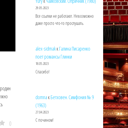
Yury
к
Чайковский. Опричник (1980)
29.05.2023
Все ссылки не работают. Невозможно
даже просто что-то прослушать.
alex-sidmak
к
Галина Писаренко
поет романсы Глинки
18.05.2023
Спасибо!
ородин
ужно
domna
к
Бетховен. Симфония № 9
сь
(1963)
27.04.2023
С почином!
0