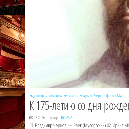
Выдающиеся вокалисты
Без солнца
Владимир Чернов
Детская
Мусоргс
К 175-летию со дня рожде
08.07.2026
Автор:
DOMNA
01. Владимир Чернов — Раек (Мусоргский) 02. Ирина Ма