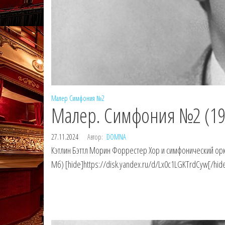
Малер
Симфония №2
Малер. Симфония №2 (19
27.11.2024
Автор:
DOMNA
Кэтлин Бэттл Морин Форрестер Хор и симфонический орке
Мб) [hide]https://disk.yandex.ru/d/Lx0c1LGKTrdCyw[/hid