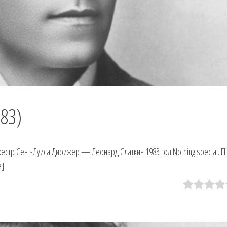
83)
стр Сент-Луиса Дирижер — Леонард Слаткин 1983 год Nothing special. FL
e]