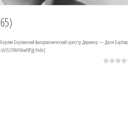
65)
и, Берлин Берлинский филармонический оркестр Дирижер — Джон Барбир
ru/d/i537ANY6hwfXPg[/hide]