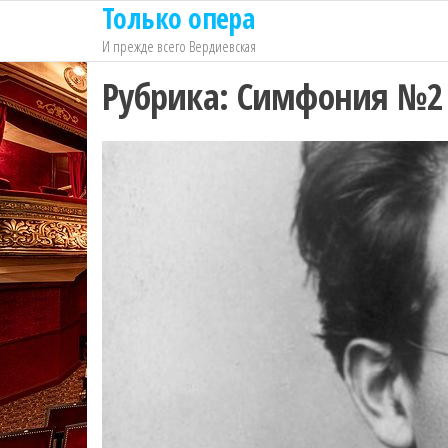
Только опера
Перейти
к
И прежде всего Вердиевская
содержимому
Рубрика:
Симфония №2