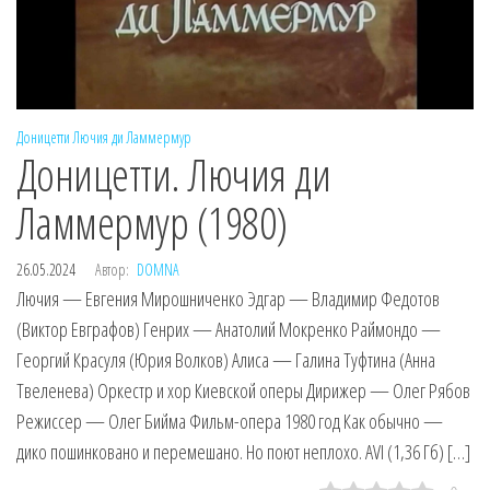
Доницетти
Лючия ди Ламмермур
Доницетти. Лючия ди
Ламмермур (1980)
26.05.2024
Автор:
DOMNA
Лючия — Евгения Мирошниченко Эдгар — Владимир Федотов
(Виктор Евграфов) Генрих — Анатолий Мокренко Раймондо —
Георгий Красуля (Юрия Волков) Алиса — Галина Туфтина (Анна
Твеленева) Оркестр и хор Киевской оперы Дирижер — Олег Рябов
Режиссер — Олег Бийма Фильм-опера 1980 год Как обычно —
дико пошинковано и перемешано. Но поют неплохо. AVI (1,36 Гб) […]