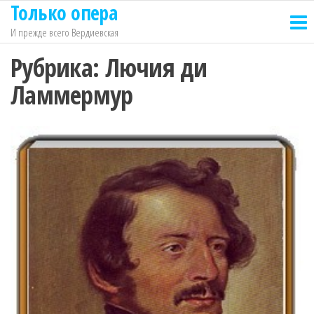
Только опера
Перейти
к
И прежде всего Вердиевская
содержимому
Рубрика:
Лючия ди
Ламмермур