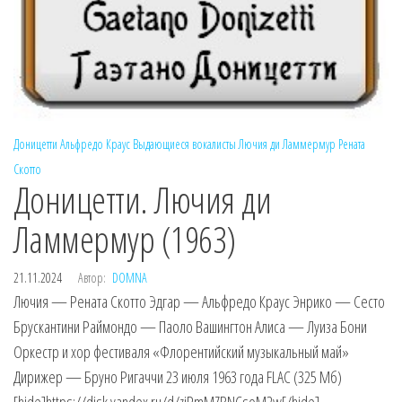
Доницетти
Альфредо Краус
Выдающиеся вокалисты
Лючия ди Ламмермур
Рената
Скотто
Доницетти. Лючия ди
Ламмермур (1963)
21.11.2024
Автор:
DOMNA
Лючия — Рената Скотто Эдгар — Альфредо Краус Энрико — Сесто
Брускантини Раймондо — Паоло Вашингтон Алиса — Луиза Бони
Оркестр и хор фестиваля «Флорентийский музыкальный май»
Дирижер — Бруно Ригаччи 23 июля 1963 года FLAC (325 Мб)
[hide]https://disk.yandex.ru/d/ziPmMZBNCsoM2w[/hide]