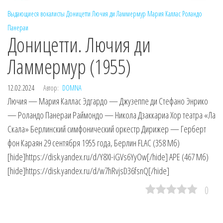
Выдающиеся вокалисты
Доницетти
Лючия ди Ламмермур
Мария Каллас
Роландо
Панераи
Доницетти. Лючия ди
Ламмермур (1955)
12.02.2024
Автор:
DOMNA
Лючия — Мария Каллас Эдгардо — Джузеппе ди Стефано Энрико
— Роландо Панераи Раймондо — Никола Дзаккариа Хор театра «Ла
Скала» Берлинский симфонический оркестр Дирижер — Герберт
фон Караян 29 сентября 1955 года, Берлин FLAC (358 Мб)
[hide]https://disk.yandex.ru/d/Y8XI-iGVs6YyOw[/hide] APE (467 Мб)
[hide]https://disk.yandex.ru/d/w7hRvjsD36fsnQ[/hide]
0