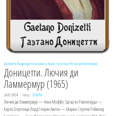
Доницетти
Выдающиеся вокалисты
Карло Бергонци
Лючия ди Ламмермур
Доницетти. Лючия ди
Ламмермур (1965)
24.01.2024
Автор:
DOMNA
Лючия ди Ламмермур — Анна Моффо Эдгар из Равенсвуда —
Карло Бергонци Лорд Генрих Аштон — Марио Серени Рэймонд