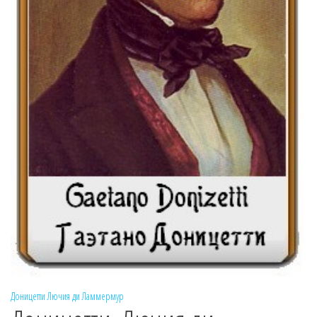
Доницетти
Лючия ди Ламмермур