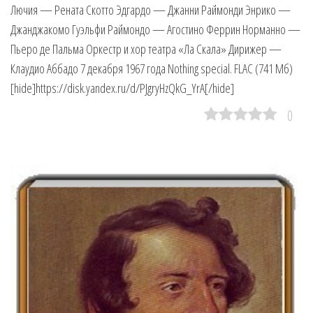
Лючия — Рената Скотто Эдгардо — Джанни Раймонди Энрико —
Джанджакомо Гуэльфи Раймондо — Агостино Феррин Норманно —
Пьеро де Пальма Оркестр и хор театра «Ла Скала» Дирижер —
Клаудио Аббадо 7 декабря 1967 года Nothing special. FLAC (741 Мб)
[hide]https://disk.yandex.ru/d/PJgryHzQkG_YrA[/hide]
0