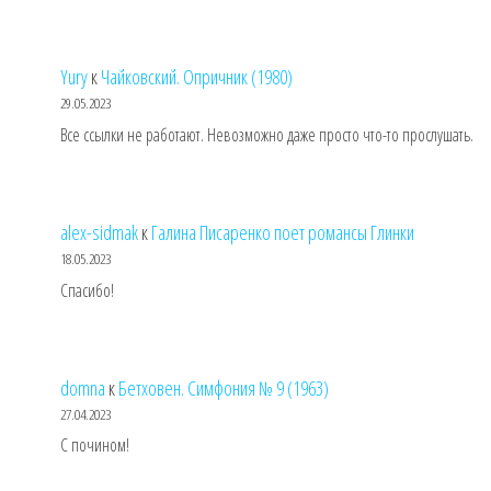
Yury
к
Чайковский. Опричник (1980)
29.05.2023
Все ссылки не работают. Невозможно даже просто что-то прослушать.
alex-sidmak
к
Галина Писаренко поет романсы Глинки
18.05.2023
Спасибо!
domna
к
Бетховен. Симфония № 9 (1963)
27.04.2023
С почином!