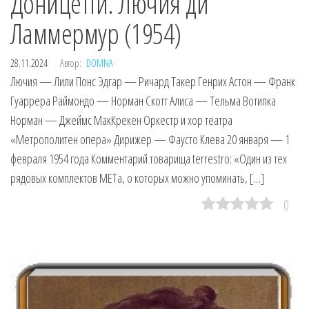
Доницетти. Лючия ди
Ламмермур (1954)
28.11.2024
Автор:
DOMNA
Лючия — Лили Понс Эдгар — Ричард Такер Генрих Астон — Франк
Гуаррера Раймондо — Норман Скотт Алиса — Тельма Вотипка
Норман — Джеймс МакКрекен Оркестр и хор театра
«Метрополитен опера» Дирижер — Фаусто Клева 20 января — 1
февраля 1954 года Комментарий товарища terrestro: «Один из тех
рядовых комплектов МЕТа, о которых можно упоминать, […]
0