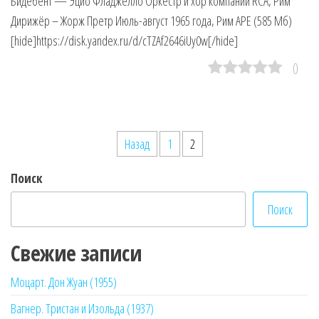
Бидебент — Эцио Фладжелло Оркестр и хор компании RCA, Рим
Дирижёр – Жорж Претр Июль-август 1965 года, Рим APE (585 Мб)
[hide]https://disk.yandex.ru/d/cTZAf2646iUy0w[/hide]
0
Пагинация
Назад
1
2
записей
Поиск
Поиск
Свежие записи
Моцарт. Дон Жуан (1955)
Вагнер. Тристан и Изольда (1937)