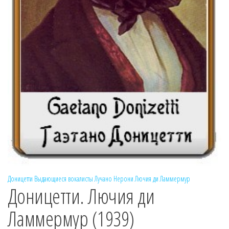
Доницетти
Выдающиеся вокалисты
Лучано Нерони
Лючия ди Ламмермур
Доницетти. Лючия ди
Ламмермур (1939)