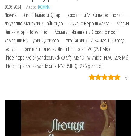
20.08.2024
Автор:
DOMNA
Лючия — Лина Пальюги Эдгар — Джованни Малипьеро Энрико —
Джузеппе Манаккини Раймондо — Лучано Нерони Алиса — Мария
Винчигуэрра Норманно — Армандо Джаннотти Оркестр и хор
компании RAI, Турин Дирижер — Уго Танзини 17-24 мая 1939 года
Бонус — арии в исполнении Лины Пальюги FLAC (291 Мб)
[hide]https://disk.yandex.ru/d/x9-9fg1M5hO1lw[/hide] FLAC (278 Мб)
[hide]https://disk.yandex.ru/d/N3R9lNjQH2K6rg[/hide]
5