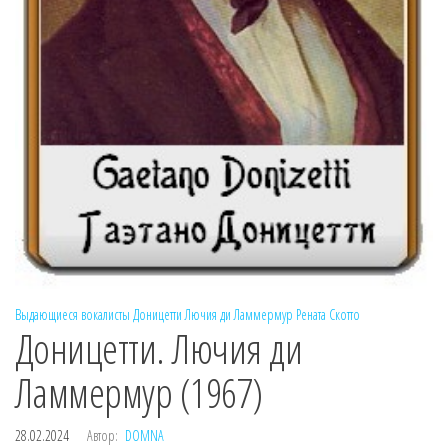
Выдающиеся вокалисты
Доницетти
Лючия ди Ламмермур
Рената Скотто
Доницетти. Лючия ди
Ламмермур (1967)
28.02.2024
Автор:
DOMNA