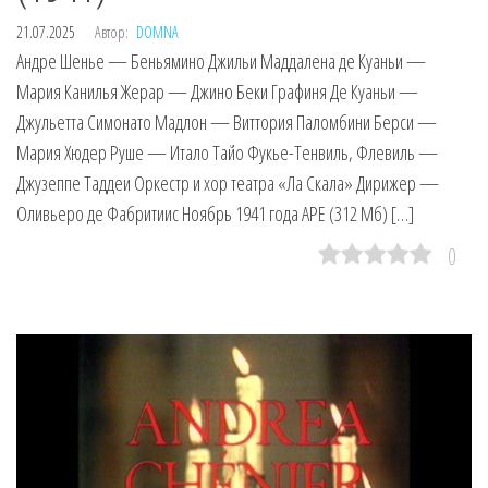
21.07.2025
Автор:
DOMNA
Андре Шенье — Беньямино Джильи Маддалена де Куаньи —
Мария Канилья Жерар — Джино Беки Графиня Де Куаньи —
Джульетта Симонато Мадлон — Виттория Паломбини Берси —
Мария Хюдер Руше — Итало Тайо Фукье-Тенвиль, Флевиль —
Джузеппе Таддеи Оркестр и хор театра «Ла Скала» Дирижер —
Оливьеро де Фабритиис Ноябрь 1941 года APE (312 Мб) […]
0