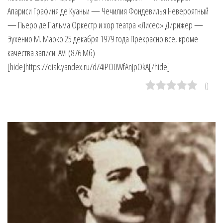
Апариси Графиня де Куаньи — Чечилия Фондевилья Невероятный
— Пьеро де Пальма Оркестр и хор театра «Лисео» Дирижер —
Эухенио М. Марко 25 декабря 1979 года Прекрасно все, кроме
качества записи. AVI (876 Мб)
[hide]https://disk.yandex.ru/d/4iPO0WfAnJpOkA[/hide]
0