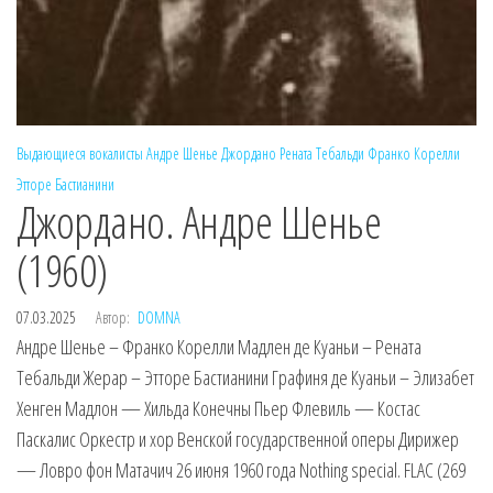
Выдающиеся вокалисты
Андре Шенье
Джордано
Рената Тебальди
Франко Корелли
Этторе Бастианини
Джордано. Андре Шенье
(1960)
07.03.2025
Автор:
DOMNA
Андре Шенье – Франко Корелли Мадлен де Куаньи – Рената
Тебальди Жерар – Этторе Бастианини Графиня де Куаньи – Элизабет
Хенген Мадлон — Хильда Конечны Пьер Флевиль — Костас
Паскалис Оркестр и хор Венской государственной оперы Дирижер
— Ловро фон Матачич 26 июня 1960 года Nothing special. FLAC (269