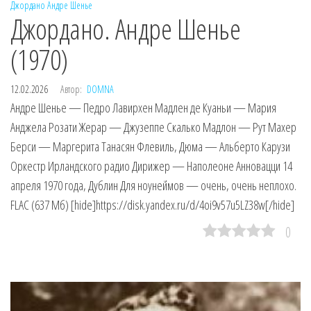
Джордано
Андре Шенье
Джордано. Андре Шенье
(1970)
12.02.2026
Автор:
DOMNA
Андре Шенье — Педро Лавирхен Мадлен де Куаньи — Мария
Анджела Розати Жерар — Джузеппе Скалько Мадлон — Рут Махер
Берси — Маргерита Танасян Флевиль, Дюма — Альберто Карузи
Оркестр Ирландского радио Дирижер — Наполеоне Анновацци 14
апреля 1970 года, Дублин Для ноунеймов — очень, очень неплохо.
FLAC (637 Мб) [hide]https://disk.yandex.ru/d/4oi9v57u5LZ38w[/hide]
0