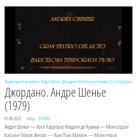
Выдающиеся вокалисты
Андре Шенье
Джордано
Монтсеррат Кабалье
Хосе Каррерас
Джордано. Андре Шенье
(1979)
01.08.2025
Автор:
DOMNA
Андре Шенье — Хосе Каррерас Мадлен де Куаньи — Монтсеррат
Кабалье Шарль Жерар — Хуан Понс Мадлон — Монтсеррат