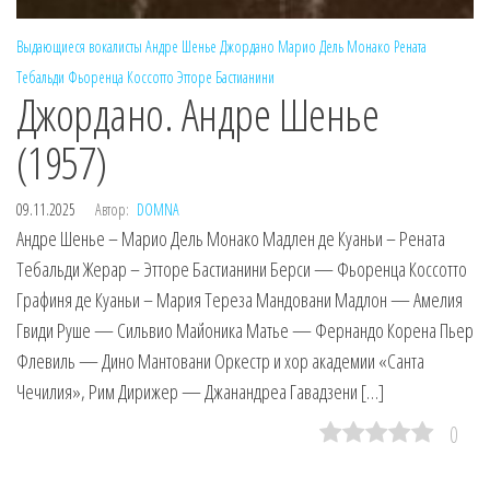
Выдающиеся вокалисты
Андре Шенье
Джордано
Марио Дель Монако
Рената
Тебальди
Фьоренца Коссотто
Этторе Бастианини
Джордано. Андре Шенье
(1957)
09.11.2025
Автор:
DOMNA
Андре Шенье – Марио Дель Монако Мадлен де Куаньи – Рената
Тебальди Жерар – Этторе Бастианини Берси — Фьоренца Коссотто
Графиня де Куаньи – Мария Тереза Мандовани Мадлон — Амелия
Гвиди Руше — Сильвио Майоника Матье — Фернандо Корена Пьер
Флевиль — Дино Мантовани Оркестр и хор академии «Санта
Чечилия», Рим Дирижер — Джанандреа Гавадзени […]
0