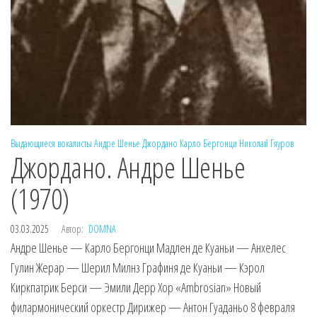
Выдающиеся вокалисты
Андре Шенье
Джордано
Карло Бергонци
Николай Гяуров
Джордано. Андре Шенье
(1970)
03.03.2025
Автор:
DOMNA
Андре Шенье — Карло Бергонци Мадлен де Куаньи — Анхелес
Гулин Жерар — Шерил Милнз Графиня де Куаньи — Кэрол
Киркпатрик Берси — Эмили Дерр Хор «Ambrosian» Новый
филармонический оркестр Дирижер — Антон Гуаданьо 8 февраля