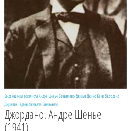
Выдающиеся вокалисты
Андре Шенье
Беньямино Джильи
Джино Беки
Джордано
Джузеппе Таддеи
Джульетта Симионато
Джордано. Андре Шенье
(1941)