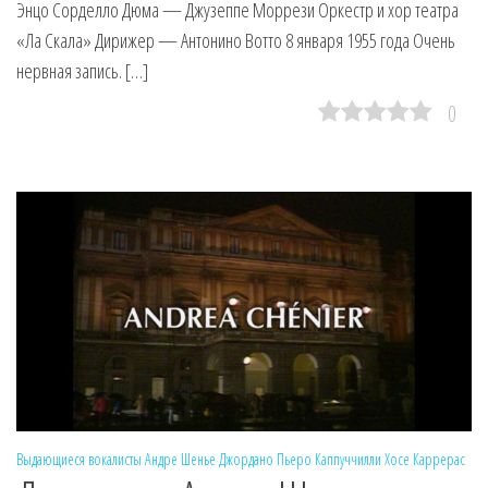
Энцо Сорделло Дюма — Джузеппе Моррези Оркестр и хор театра
«Ла Скала» Дирижер — Антонино Вотто 8 января 1955 года Очень
нервная запись. […]
0
Выдающиеся вокалисты
Андре Шенье
Джордано
Пьеро Каппуччилли
Хосе Каррерас