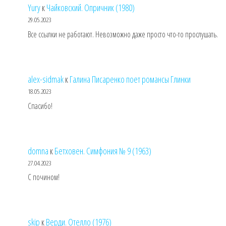
Yury
к
Чайковский. Опричник (1980)
29.05.2023
Все ссылки не работают. Невозможно даже просто что-то прослушать.
alex-sidmak
к
Галина Писаренко поет романсы Глинки
18.05.2023
Спасибо!
domna
к
Бетховен. Симфония № 9 (1963)
27.04.2023
С почином!
skip
к
Верди. Отелло (1976)