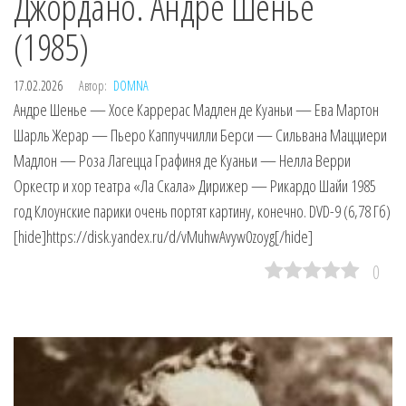
Джордано. Андре Шенье
(1985)
17.02.2026
Автор:
DOMNA
Андре Шенье — Хосе Каррерас Мадлен де Куаньи — Ева Мартон
Шарль Жерар — Пьеро Каппуччилли Берси — Сильвана Мацциери
Мадлон — Роза Лагецца Графиня де Куаньи — Нелла Верри
Оркестр и хор театра «Ла Скала» Дирижер — Рикардо Шайи 1985
год Клоунские парики очень портят картину, конечно. DVD-9 (6,78 Гб)
[hide]https://disk.yandex.ru/d/vMuhwAvyw0zoyg[/hide]
0