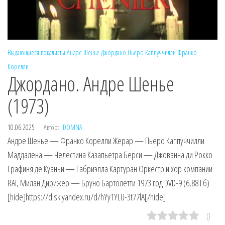
Выдающиеся вокалисты
Андре Шенье
Джордано
Пьеро Каппуччилли
Франко
Корелли
Джордано. Андре Шенье
(1973)
10.06.2025
Автор:
DOMNA
Андре Шенье — Франко Корелли Жерар — Пьеро Каппуччилли
Маддалена — Челестина Казапьетра Берси — Джованна ди Рокко
Графиня де Куаньи — Габриэлла Картуран Оркестр и хор компании
RAI, Милан Дирижер — Бруно Бартолетти 1973 год DVD-9 (6,88 Гб)
[hide]https://disk.yandex.ru/d/hYy1YLU-3t77lA[/hide]
0