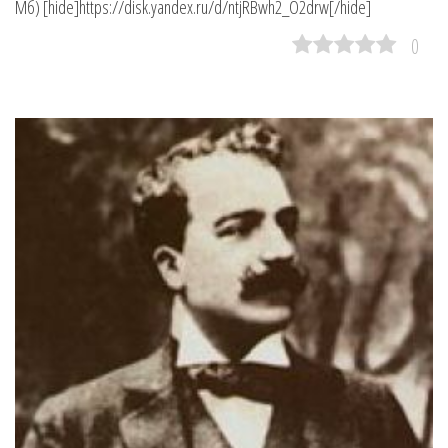
Мб) [hide]https://disk.yandex.ru/d/ntjRBwh2_O2drw[/hide]
0