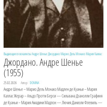
Выдающиеся вокалисты
Андре Шенье
Джордано
Марио Дель Монако
Мария Каллас
Джордано. Андре Шенье
(1955)
25.02.2026
Автор:
DOMNA
Андре Шенье – Марио Дель Монако Мадлен де Куаньи – Мария
Каллас Жерар – Альдо Протти Берси — Сильвана Дзанолли Графиня
де Куаньи – Мария Амадини Мадлон — Лючия Даниэли Флевиль —