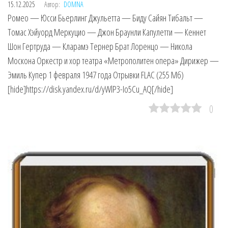
15.12.2025
Автор:
DOMNA
Ромео — Юсси Бьерлинг Джульетта — Биду Сайян Тибальт —
Томас Хэйуорд Меркуцио — Джон Браунли Капулетти — Кеннет
Шон Гертруда — Кларамэ Тернер Брат Лоренцо — Никола
Москона Оркестр и хор театра «Метрополитен опера» Дирижер —
Эмиль Купер 1 февраля 1947 года Отрывки FLAC (255 Мб)
[hide]https://disk.yandex.ru/d/yWlP3-Io5Cu_AQ[/hide]
0