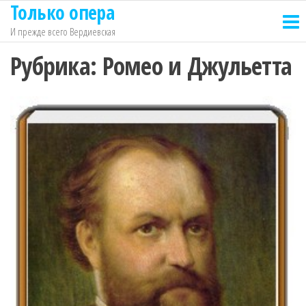
Только опера
Перейти
к
И прежде всего Вердиевская
содержимому
Рубрика:
Ромео и Джульетта