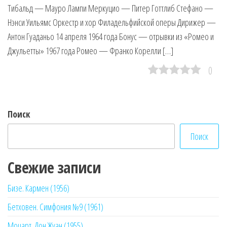
Тибальд — Мауро Лампи Меркуцио — Питер Готтлиб Стефано —
Нэнси Уильямс Оркестр и хор Филадельфийской оперы Дирижер —
Антон Гуаданьо 14 апреля 1964 года Бонус — отрывки из «Ромео и
Джульетты» 1967 года Ромео — Франко Корелли […]
0
Поиск
Поиск
Свежие записи
Бизе. Кармен (1956)
Бетховен. Симфония №9 (1961)
Моцарт. Дон Жуан (1955)