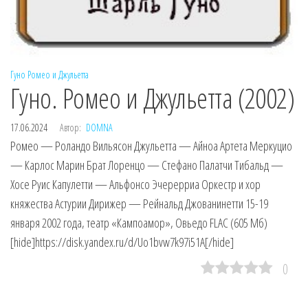
Гуно
Ромео и Джульетта
Гуно. Ромео и Джульетта (2002)
17.06.2024
Автор:
DOMNA
Ромео — Роландо Вильясон Джульетта — Айноа Артета Меркуцио
— Карлос Марин Брат Лоренцо — Стефано Палатчи Тибальд —
Хосе Руис Капулетти — Альфонсо Эчерерриа Оркестр и хор
княжества Астурии Дирижер — Рейнальд Джованинетти 15-19
января 2002 года, театр «Кампоамор», Овьедо FLAC (605 Мб)
[hide]https://disk.yandex.ru/d/Uo1bvw7k97i51A[/hide]
0