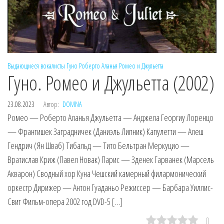
Выдающиеся вокалисты
Гуно
Роберто Аланья
Ромео и Джульетта
Гуно. Ромео и Джульетта (2002)
23.08.2023
Автор:
DOMNA
Ромео — Роберто Аланья Джульетта — Анджела Георгиу Лоренцо
— Франтишек Заградничек (Даниэль Липник) Капулетти — Алеш
Гендрич (Ян Шваб) Тибальд — Тито Бельтран Меркуцио —
Вратислав Криж (Павел Новак) Парис — Зденек Гарванек (Марсель
Акварон) Сводный хор Куна Чешский камерный филармонический
оркестр Дирижер — Антон Гуаданьо Режиссер — Барбара Уиллис-
Свит Фильм-опера 2002 год DVD-5 […]
0