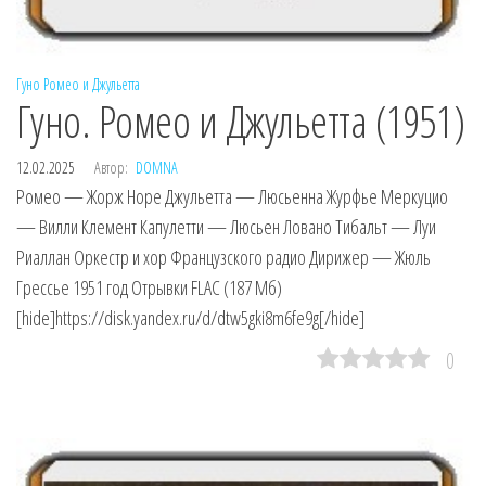
Гуно
Ромео и Джульетта
Гуно. Ромео и Джульетта (1951)
12.02.2025
Автор:
DOMNA
Ромео — Жорж Норе Джульетта — Люсьенна Журфье Меркуцио
— Вилли Клемент Капулетти — Люсьен Ловано Тибальт — Луи
Риаллан Оркестр и хор Французского радио Дирижер — Жюль
Грессье 1951 год Отрывки FLAC (187 Мб)
[hide]https://disk.yandex.ru/d/dtw5gki8m6fe9g[/hide]
0