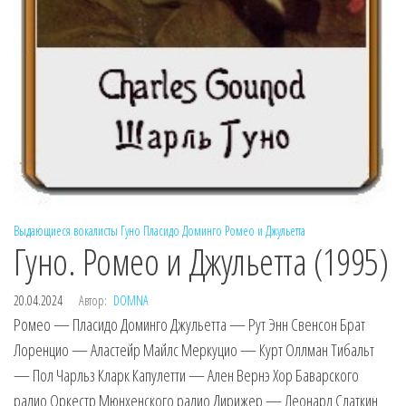
Выдающиеся вокалисты
Гуно
Пласидо Доминго
Ромео и Джульетта
Гуно. Ромео и Джульетта (1995)
20.04.2024
Автор:
DOMNA
Ромео — Пласидо Доминго Джульетта — Рут Энн Свенсон Брат
Лоренцио — Аластейр Майлс Меркуцио — Курт Оллман Тибальт
— Пол Чарльз Кларк Капулетти — Ален Вернэ Хор Баварского
радио Оркестр Мюнхенского радио Дирижер — Леонард Слаткин