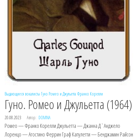
Выдающиеся вокалисты
Гуно
Ромео и Джульетта
Франко Корелли
Гуно. Ромео и Джульетта (1964)
20.08.2023
Автор:
DOMNA
Ромео — Франко Корелли Джульетта — Джанна Д`Анджело
Лоренцо — Агостино Феррин Граф Капулетти — Бенджамин Райсон