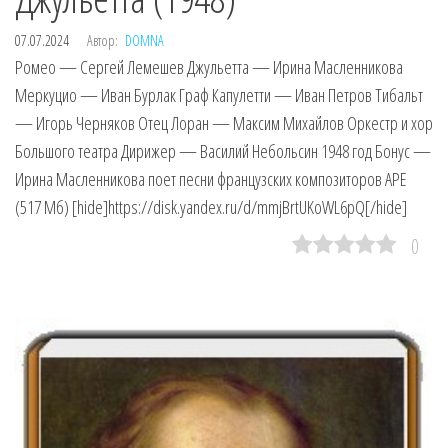
07.07.2024
Автор:
DOMNA
Ромео — Сергей Лемешев Джульетта — Ирина Масленникова
Меркуцио — Иван Бурлак Граф Капулетти — Иван Петров Тибальт
— Игорь Черняков Отец Лоран — Максим Михайлов Оркестр и хор
Большого театра Дирижер — Василий Небольсин 1948 год Бонус —
Ирина Масленникова поет песни французских композиторов APE
(517 Мб) [hide]https://disk.yandex.ru/d/mmjBrtUKoWL6pQ[/hide]
0