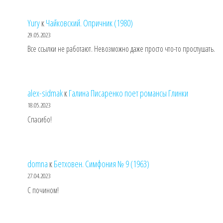
Yury
к
Чайковский. Опричник (1980)
29.05.2023
Все ссылки не работают. Невозможно даже просто что-то прослушать.
alex-sidmak
к
Галина Писаренко поет романсы Глинки
18.05.2023
Спасибо!
domna
к
Бетховен. Симфония № 9 (1963)
27.04.2023
С почином!