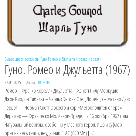
Выдающиеся вокалисты
Гуно
Ромео и Джульетта
Франко Корелли
Гуно. Ромео и Джульетта (1967)
27.01.2025
Автор:
DOMNA
Ромео – Франко Корелли Джульетта – Жанетт Пилу Меркуцио –
Джон Рирдон Тибальт – Чарльз Энтони Отец Лоренцо – Хустино Диас
Герцог — Норман Скотт Оркестр и хор «Метрополитен опера»
Дирижер — Франческо Молинари-Праделли 16 октября 1967 года
Натуральный веризм, особенно у главного героя. Ишо и суфлер
орет на весь театр, неудачник. FLAC (650 Мб) […]