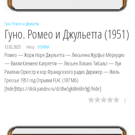
Гуно
Ромео и Джульетта
Гуно. Ромео и Джульетта (1951)
12.02.2025
Автор:
DOMNA
Ромео — Жорж Норе Джульетта — Люсьенна Журфье Меркуцио
— Вилли Клемент Капулетти — Люсьен Ловано Тибальт — Луи
Риаллан Оркестр и хор Французского радио Дирижер — Жюль
Грессье 1951 год Отрывки FLAC (187 Мб)
[hide]https://disk.yandex.ru/d/dtw5gki8m6fe9g[/hide]
0