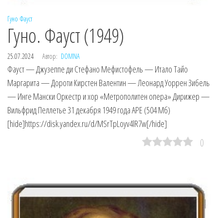
Гуно
Фауст
Гуно. Фауст (1949)
25.07.2024
Автор:
DOMNA
Фауст — Джузеппе ди Стефано Мефистофель — Итало Тайо
Маргарита — Дороти Кирстен Валентин — Леонард Уоррен Зибель
— Инге Мански Оркестр и хор «Метрополитен опера» Дирижер —
Вильфрид Пеллетье 31 декабря 1949 года APE (504 Мб)
[hide]https://disk.yandex.ru/d/MSrTpLoyv4lR7w[/hide]
0