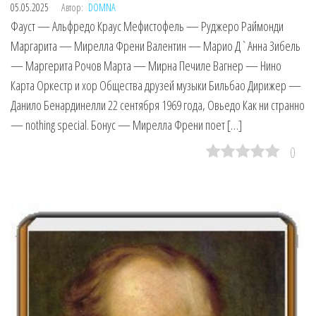
05.05.2025
Автор:
DOMNA
Фауст — Альфредо Краус Мефистофель — Руджеро Раймонди
Маргарита — Мирелла Френи Валентин — Марио Д`Анна Зибель
— Маргерита Рочов Марта — Мирна Печиле Вагнер — Нино
Карта Оркестр и хор Общества друзей музыки Бильбао Дирижер —
Данило Бенардинелли 22 сентября 1969 года, Овьедо Как ни странно
— nothing special. Бонус — Мирелла Френи поет […]
0