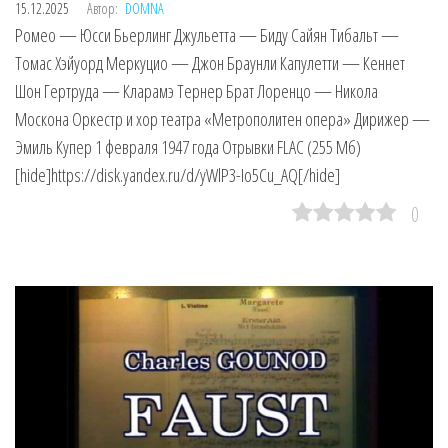
15.12.2025
Автор:
DOMNA
Ромео — Юсси Бьерлинг Джульетта — Биду Сайян Тибальт —
Томас Хэйуорд Меркуцио — Джон Браунли Капулетти — Кеннет
Шон Гертруда — Кларамэ Тернер Брат Лоренцо — Никола
Москона Оркестр и хор театра «Метрополитен опера» Дирижер —
Эмиль Купер 1 февраля 1947 года Отрывки FLAC (255 Мб)
[hide]https://disk.yandex.ru/d/yWlP3-Io5Cu_AQ[/hide]
0