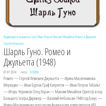
Выдающиеся вокалисты
Гуно
Иван Петров
Максим Михайлов
Ромео и Джульетта
Сергей Лемешев
Шарль Гуно. Ромео и
Джульетта (1948)
07.07.2024
Автор:
DOMNA
Ромео — Сергей Лемешев Джульетта — Ирина Масленникова
Меркуцио — Иван Бурлак Граф Капулетти — Иван Петров Тибальт
— Игорь Черняков Отец Лоран — Максим Михайлов Оркестр и хор
Большого театра Дирижер — Василий Небольсин 1948 год Бонус —
Ирина Масленникова поет песни французских композиторов APE