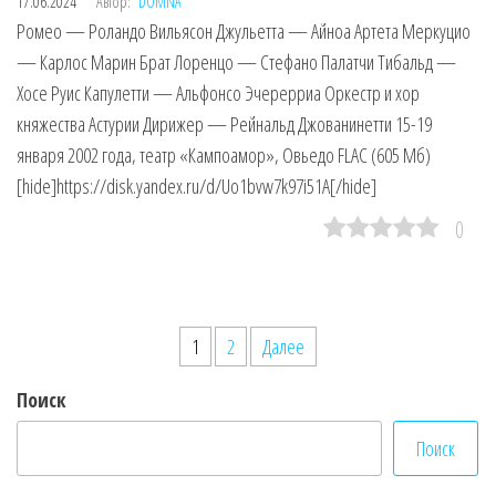
17.06.2024
Автор:
DOMNA
Ромео — Роландо Вильясон Джульетта — Айноа Артета Меркуцио
— Карлос Марин Брат Лоренцо — Стефано Палатчи Тибальд —
Хосе Руис Капулетти — Альфонсо Эчерерриа Оркестр и хор
княжества Астурии Дирижер — Рейнальд Джованинетти 15-19
января 2002 года, театр «Кампоамор», Овьедо FLAC (605 Мб)
[hide]https://disk.yandex.ru/d/Uo1bvw7k97i51A[/hide]
0
Пагинация
1
2
Далее
записей
Поиск
Поиск