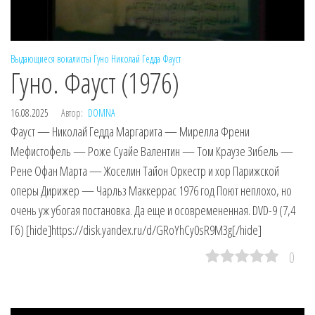
Выдающиеся вокалисты
Гуно
Николай Гедда
Фауст
Гуно. Фауст (1976)
16.08.2025
Автор:
DOMNA
Фауст — Николай Гедда Маргарита — Мирелла Френи
Мефистофель — Роже Суайе Валентин — Том Краузе Зибель —
Рене Офан Марта — Жоселин Тайон Оркестр и хор Парижской
оперы Дирижер — Чарльз Маккеррас 1976 год Поют неплохо, но
очень уж убогая постановка. Да еще и осовремененная. DVD-9 (7,4
Гб) [hide]https://disk.yandex.ru/d/GRoYhCy0sR9M3g[/hide]
0