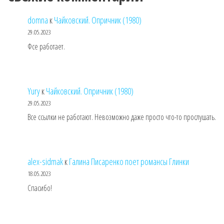
domna
к
Чайковский. Опричник (1980)
29.05.2023
Фсе работает.
Yury
к
Чайковский. Опричник (1980)
29.05.2023
Все ссылки не работают. Невозможно даже просто что-то прослушать.
alex-sidmak
к
Галина Писаренко поет романсы Глинки
18.05.2023
Спасибо!