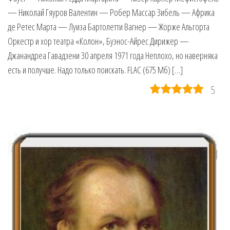
— Николай Гяуров Валентин — Робер Массар Зибель — Африка
де Ретес Марта — Луиза Бартолетти Вагнер — Жорже Альгорта
Оркестр и хор театра «Колон», Буэнос-Айрес Дирижер —
Джанандреа Гавадзени 30 апреля 1971 года Неплохо, но наверняка
есть и получше. Надо только поискать. FLAC (675 Мб) […]
5