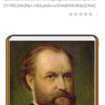
(517 Мб) [hide]https://disk.yandex.ru/d/mmjBrtUKoWL6pQ[/hide]
0