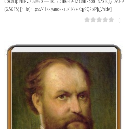
оркестр NHK Дирижер — Поль Этюэн 9-12 сентября 1973 года DVD-9
(6,56 Гб) [hide]https://disk.yandex.ru/d/ak-Kqy2Q2olPJg[/hide]
0