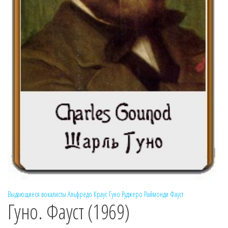
Выдающиеся вокалисты
Альфредо Краус
Гуно
Руджеро Раймонди
Фауст
Гуно. Фауст (1969)