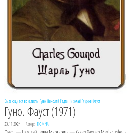
Выдающиеся вокалисты
Гуно
Николай Гедда
Николай Гяуров
Фауст
Гуно. Фауст (1971)
23.11.2024
Автор:
DOMNA
Фауст — Николай Гедда Маргарита — Хизер Харпер Мефистофель