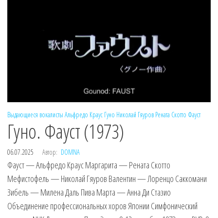
Выдающиеся вокалисты
Альфредо Краус
Гуно
Николай Гяуров
Рената Скотто
Фауст
Гуно. Фауст (1973)
06.07.2025
Автор:
DOMNA
Фауст — Альфредо Краус Маргарита — Рената Скотто
Мефистофель — Николай Гяуров Валентин — Лоренцо Саккомани
Зибель — Милена Даль Пива Марта — Анна Ди Стазио
Объединение профессиональных хоров Японии Симфонический