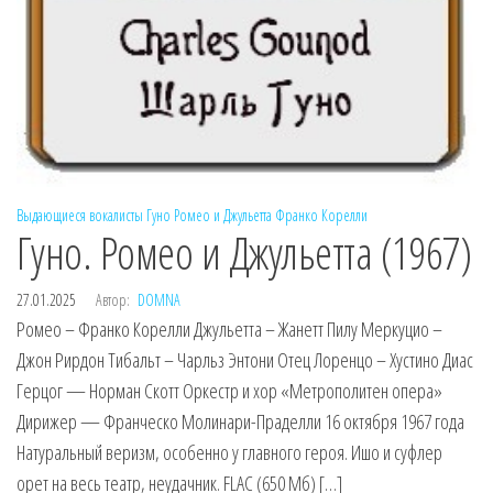
Выдающиеся вокалисты
Гуно
Ромео и Джульетта
Франко Корелли
Гуно. Ромео и Джульетта (1967)
27.01.2025
Автор:
DOMNA
Ромео – Франко Корелли Джульетта – Жанетт Пилу Меркуцио –
Джон Рирдон Тибальт – Чарльз Энтони Отец Лоренцо – Хустино Диас
Герцог — Норман Скотт Оркестр и хор «Метрополитен опера»
Дирижер — Франческо Молинари-Праделли 16 октября 1967 года
Натуральный веризм, особенно у главного героя. Ишо и суфлер
орет на весь театр, неудачник. FLAC (650 Мб) […]