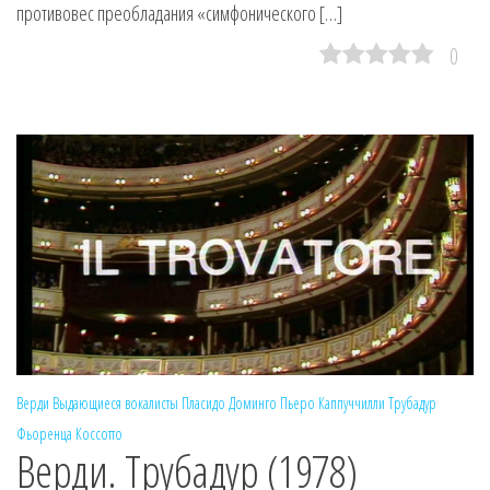
противовес преобладания «симфонического […]
0
Верди
Выдающиеся вокалисты
Пласидо Доминго
Пьеро Каппуччилли
Трубадур
Фьоренца Коссотто
Верди. Трубадур (1978)