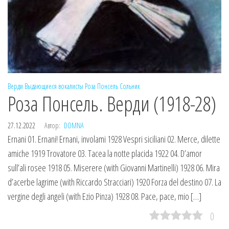
Верди
Выдающиеся вокалисты
Роза Понсель
Сольник
Роза Понсель. Верди (1918-28)
27.12.2022
Автор:
DOMNA
Ernani 01. Ernani! Ernani, involami 1928 Vespri siciliani 02. Merce, dilette
amiche 1919 Trovatore 03. Tacea la notte placida 1922 04. D’amor
sull’ali rosee 1918 05. Miserere (with Giovanni Martinelli) 1928 06. Mira
d’acerbe lagrime (with Riccardo Stracciari) 1920 Forza del destino 07. La
vergine degli angeli (with Ezio Pinza) 1928 08. Pace, pace, mio […]
0