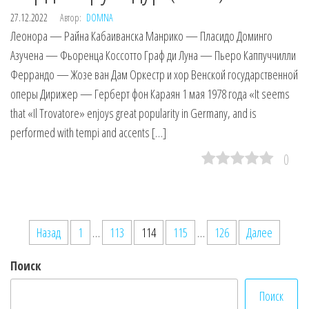
27.12.2022
Автор:
DOMNA
Леонора — Райна Кабаиванска Манрико — Пласидо Доминго
Азучена — Фьоренца Коссотто Граф ди Луна — Пьеро Каппуччилли
Феррандо — Жозе ван Дам Оркестр и хор Венской государственной
оперы Дирижер — Герберт фон Караян 1 мая 1978 года «It seems
that «Il Trovatore» enjoys great popularity in Germany, and is
performed with tempi and accents […]
0
Пагинация
Назад
1
…
113
114
115
…
126
Далее
записей
Поиск
Поиск