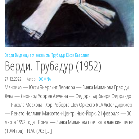
Верди
Выдающиеся вокалисты
Трубадур
Юсси Бьерлинг
Верди. Трубадур (1952)
27.12.2022
Автор:
DOMNA
Манрико — Юсси Бьерлинг Леонора — Зинка Миланова Граф ди
Луна — Леонард Уоррен Азучена — Федора Барбьери Феррандо
— Никола Москона Хор Роберта Шоу Оркестр RCA Victor Дирижер
— Ренато Челлини Манхэттен-Центр, Нью-Йорк, 21 февраля — 30
марта 1952 года Бонус — Зинка Миланова поет югославские песни
(1944 год) FLAC (703 […]