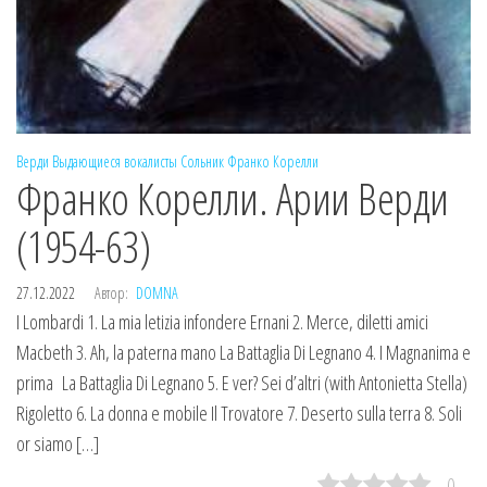
Верди
Выдающиеся вокалисты
Сольник
Франко Корелли
Франко Корелли. Арии Верди
(1954-63)
27.12.2022
Автор:
DOMNA
I Lombardi 1. La mia letizia infondere Ernani 2. Merce, diletti amici
Macbeth 3. Ah, la paterna mano La Battaglia Di Legnano 4. I Magnanima e
prima La Battaglia Di Legnano 5. E ver? Sei d’altri (with Antonietta Stella)
Rigoletto 6. La donna e mobile Il Trovatore 7. Deserto sulla terra 8. Soli
or siamo […]
0