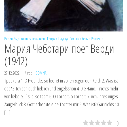
Верди
Выдающиеся вокалисты
Генрих Шлуснус
Сольник
Хельге Розвенге
Мария Чеботари поет Верди
(1942)
27.12.2022
Автор:
DOMNA
Травиата 1. O Freunde, so leeret in vollen Zugen den Kelch 2. Was ist
das? 3. Ich sah euch lieblich und engelsshon 4. Die Hand… nichts mehr
von liebe! 5. `s isi seltsam 6. O Torheit, o Torheit! 7. Ach, ihres Auges
Zaugerblick 8. Gott schenkte eine Tochter mir 9. Was ist? Gar nichts 10.
[…]
0