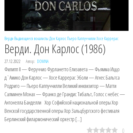
Верди
Выдающиеся вокалисты
Дон Карлос
Пьеро Каппуччилли
Хосе Каррерас
Верди. Дон Карлос (1986)
27.12.2022
Автор:
DOMNA
Филипп II — Феруччио Фурланетто Елизавета — Фьямма Иццо
д`Амико Дон Карлос — Хосе Каррерас Эболи — Агнес Бальтса
Родриго — Пьеро Каппуччилли Великий инквизитор — Матти
Салминен Монах — Франко де Грандис Тибальт, Голос с небес —
Антонелла Банделли Хор Софийской национальной оперы Хор
Венской государственной оперы Хор Зальцбургского фестиваля
Берлинский филармонический оркестр […]
0