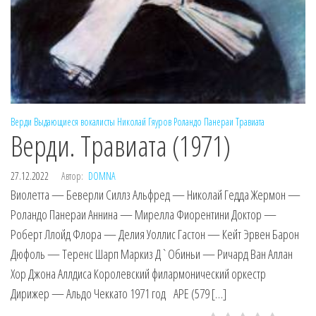
Верди
Выдающиеся вокалисты
Николай Гяуров
Роландо Панераи
Травиата
Верди. Травиата (1971)
27.12.2022
Автор:
DOMNA
Виолетта — Беверли Силлз Альфред — Николай Гедда Жермон —
Роландо Панераи Аннина — Мирелла Фиорентини Доктор —
Роберт Ллойд Флора — Делия Уоллис Гастон — Кейт Эрвен Барон
Дюфоль — Теренс Шарп Маркиз Д`Обиньи — Ричард Ван Аллан
Хор Джона Аллдиса Королевский филармонический оркестр
Дирижер — Альдо Чеккато 1971 год APE (579 […]