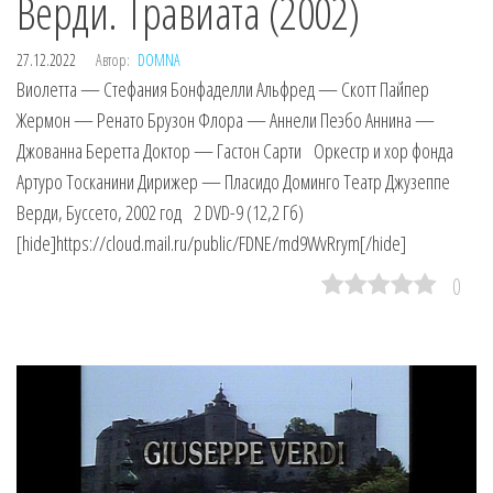
Верди. Травиата (2002)
27.12.2022
Автор:
DOMNA
Виолетта — Стефания Бонфаделли Альфред — Скотт Пайпер
Жермон — Ренато Брузон Флора — Аннели Пеэбо Аннина —
Джованна Беретта Доктор — Гастон Сарти Оркестр и хор фонда
Артуро Тосканини Дирижер — Пласидо Доминго Театр Джузеппе
Верди, Буссето, 2002 год 2 DVD-9 (12,2 Гб)
[hide]https://cloud.mail.ru/public/FDNE/md9WvRrym[/hide]
0