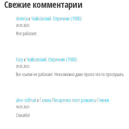
Свежие комментарии
domna
к
Чайковский. Опричник (1980)
29.05.2023
Фсе работает.
Yury
к
Чайковский. Опричник (1980)
29.05.2023
Все ссылки не работают. Невозможно даже просто что-то прослушать.
alex-sidmak
к
Галина Писаренко поет романсы Глинки
18.05.2023
Спасибо!