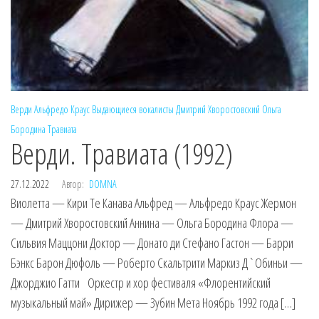
Верди
Альфредо Краус
Выдающиеся вокалисты
Дмитрий Хворостовский
Ольга
Бородина
Травиата
Верди. Травиата (1992)
27.12.2022
Автор:
DOMNA
Виолетта — Кири Те Канава Альфред — Альфредо Краус Жермон
— Дмитрий Хворостовский Аннина — Ольга Бородина Флора —
Сильвия Маццони Доктор — Донато ди Стефано Гастон — Барри
Бэнкс Барон Дюфоль — Роберто Скальтрити Маркиз Д`Обиньи —
Джорджио Гатти Оркестр и хор фестиваля «Флорентийский
музыкальный май» Дирижер — Зубин Мета Ноябрь 1992 года […]