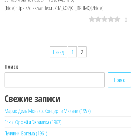
[hide]https://disk.yandex.ru/d/_kO2jXJt_RRHMQ[/hide]
0
Пагинация
Назад
1
2
записей
Поиск
Поиск
Свежие записи
Марио Дель Монако. Концерт в Милане (1957)
Глюк. Орфей и Эвридика (1967)
Пуччини. Богема (1961)