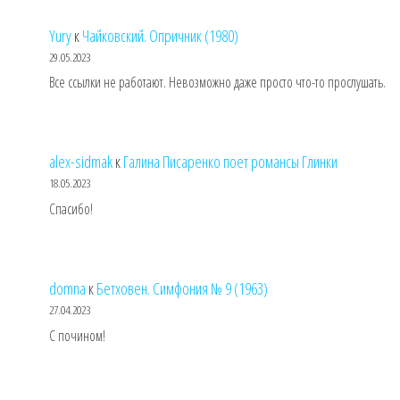
Yury
к
Чайковский. Опричник (1980)
29.05.2023
Все ссылки не работают. Невозможно даже просто что-то прослушать.
alex-sidmak
к
Галина Писаренко поет романсы Глинки
18.05.2023
Спасибо!
domna
к
Бетховен. Симфония № 9 (1963)
27.04.2023
С почином!