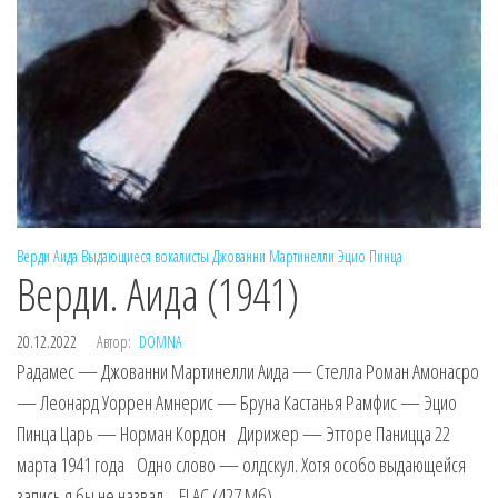
Верди
Аида
Выдающиеся вокалисты
Джованни Мартинелли
Эцио Пинца
Верди. Аида (1941)
20.12.2022
Автор:
DOMNA
Радамес — Джованни Мартинелли Аида — Стелла Роман Амонасро
— Леонард Уоррен Амнерис — Бруна Кастанья Рамфис — Эцио
Пинца Царь — Норман Кордон Дирижер — Этторе Паницца 22
марта 1941 года Одно слово — олдскул. Хотя особо выдающейся
запись я бы не назвал. FLAC (427 Мб)