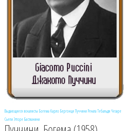
Выдающиеся вокалисты
Богема
Карло Бергонци
Пуччини
Рената Тебальди
Чезаре
Сьепи
Этторе Бастианини
Пуччини. Богема (1958)