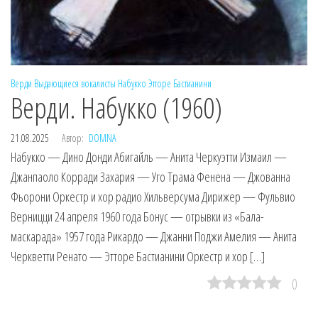
Верди
Выдающиеся вокалисты
Набукко
Этторе Бастианини
Верди. Набукко (1960)
21.08.2025
Автор:
DOMNA
Набукко — Дино Донди Абигайль — Анита Черкуэтти Измаил —
Джанпаоло Корради Захария — Уго Трама Фенена — Джованна
Фьорони Оркестр и хор радио Хильверсума Дирижер — Фульвио
Верницци 24 апреля 1960 года Бонус — отрывки из «Бала-
маскарада» 1957 года Рикардо — Джанни Поджи Амелия — Анита
Черкветти Ренато — Этторе Бастианини Оркестр и хор […]
0