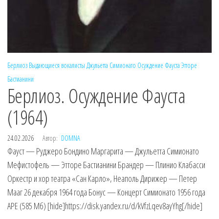
Берлиоз
Выдающиеся вокалисты
Джульетта Симионато
Осуждение Фауста
Этторе
Бастианини
Берлиоз. Осуждение Фауста
(1964)
24.02.2026
Автор:
DOMNA
Фауст — Руджеро Бондино Маргарита — Джульетта Симионато
Мефистофель — Этторе Бастианини Брандер — Плинио Клабасси
Оркестр и хор театра «Сан Карло», Неаполь Дирижер — Петер
Мааг 26 декабря 1964 года Бонус — Концерт Симионато 1956 года
APE (585 Мб) [hide]https://disk.yandex.ru/d/kVfzLqev8ayYhg[/hide]