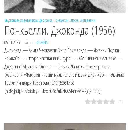
Выдающиеся вокалисты
Джоконда
Понкьелли
Этторе Бастианини
Понкьелли. Джоконда (1956)
05.11.2025
Автор:
DOMNA
Джоконда — Анита Черкветти Энцо Гримальдо — Джанни Поджи
Барнаба — Этторе Бастианини Лаура — Эбе Стиньяни Альвизе —
Джузеппе Модести Слепая — Лючия Даниэли Оркестр и хор
фестиваля «Флорентийский музыкальный май» Дирижер — Эмилио
Тьери 7 января 1956 года FLAC (536 Мб)
[hide]https://disk.yandex.ru/d/uDN66VKnnveMxg[/hide]
0