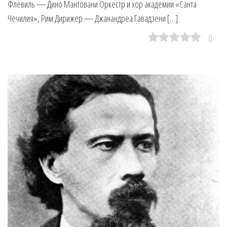
Флевиль — Дино Мантовани Оркестр и хор академии «Санта
Чечилия», Рим Дирижер — Джанандреа Гавадзени […]
0