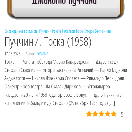
Выдающиеся вокалисты
Пуччини
Рената Тебальди
Тоска
Этторе Бастианини
Пуччини. Тоска (1958)
17.05.2026
Автор:
DOMNA
Тоска — Рената Тебальди Марио Каварадосси — Джузеппе Ди
Стефано Скарпиа — Этторе Бастианини Ризничий — Карло Бадиоли
Анджелотти — Никола Дзаккариа Сполета — Ринальдо Пелиццони
Оркестр и хор театра «Ла Скала» Дирижер — Джанандреа
Гавадзени 20 июня 1958 года, Брюссель Бонус — дуэты Пуччини в
исполнении Тебальди и Ди Стефано (29 ноября 1954 года) […]
5