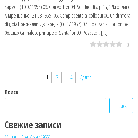
Кармен (10.07.1958) 03. Con voi ber 04. Sol due dita più giù Джордано.
Андре Шенье (21.08.1955) 05. Compiacente a’ colloqui 06. Un dì m’era
di gioia Понкьелли. Джоконда (06.07.1957) 07. E danzan su lor tombe
08. Enzo Grimaldo, principe di Santafior 09. Pescator, […]
0
Пагинация
1
2
…
4
Далее
записей
Поиск
Поиск
Свежие записи
Моцарт. Дон Жуан (1955)