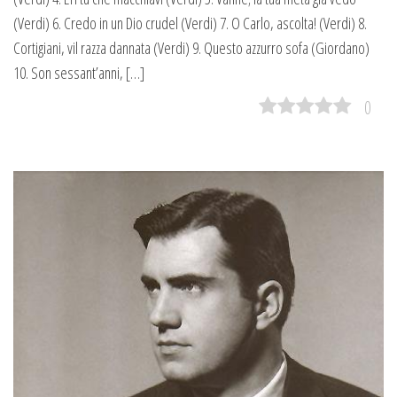
(Verdi) 6. Credo in un Dio crudel (Verdi) 7. O Carlo, ascolta! (Verdi) 8.
Cortigiani, vil razza dannata (Verdi) 9. Questo azzurro sofа (Giordano)
10. Son sessant’anni, […]
0