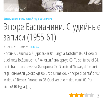
Выдающиеся вокалисты
Этторе Бастианини
Этторе Бастианини. Студийные
записи (1955-61)
29.09.2025
Автор:
DOMNA
Россини. Севильский цирюльник 01. Largo al factotum 02. All’idea di
quel metallo Доницетти. Лючия ди Ламмермур 03. Tu sei turbato! 04.
Lucia fra poco a te verra Фаворитка 05. Giardini d’Alcazar, de’ mauri
regi Понкьелли. Джоконда 06. Enzo Grimaldo, Principe di Santafior 07.
Maledici? Верди. Риголетто 08. Quel vecchio maledivami! 09. Pari
siamo! 10. Figlia! […]
3