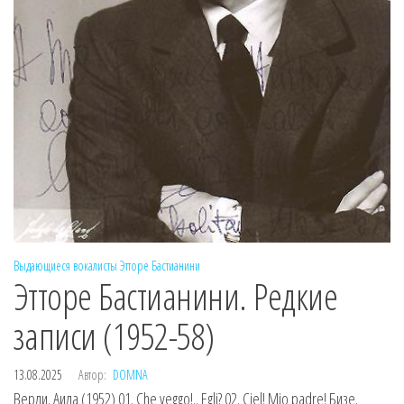
Выдающиеся вокалисты
Этторе Бастианини
Этторе Бастианини. Редкие
записи (1952-58)
13.08.2025
Автор:
DOMNA
Верди. Аида (1952) 01. Che veggo!.. Egli? 02. Ciel! Mio padre! Бизе.