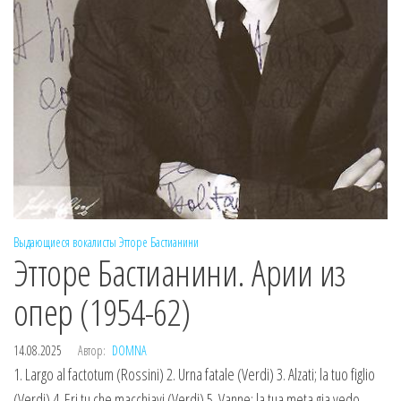
Выдающиеся вокалисты
Этторе Бастианини
Этторе Бастианини. Арии из
опер (1954-62)
14.08.2025
Автор:
DOMNA
1. Largo al factotum (Rossini) 2. Urna fatale (Verdi) 3. Alzati; lа tuo figlio
(Verdi) 4. Eri tu che macchiavi (Verdi) 5. Vanne; la tua meta giа vedo