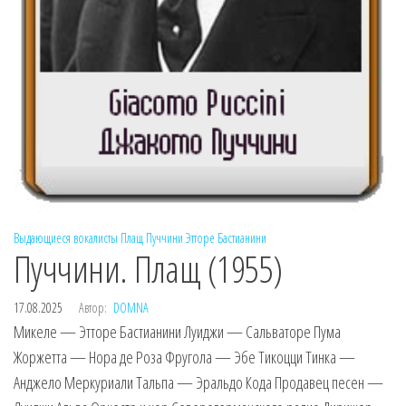
Выдающиеся вокалисты
Плащ
Пуччини
Этторе Бастианини
Пуччини. Плащ (1955)
17.08.2025
Автор:
DOMNA
Микеле — Этторе Бастианини Луиджи — Сальваторе Пума
Жоржетта — Нора де Роза Фругола — Эбе Тикоцци Тинка —
Анджело Меркуриали Тальпа — Эральдо Кода Продавец песен —