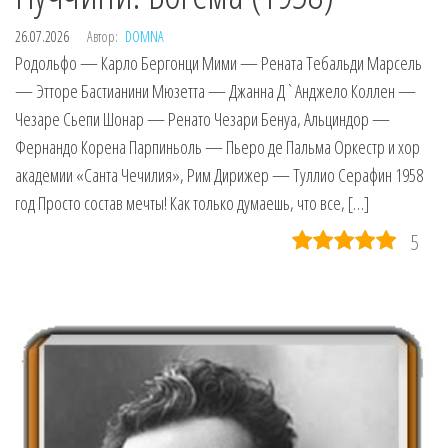
26.07.2026
Автор:
DOMNA
Родольфо — Карло Бергонци Мими — Рената Тебальди Марсель
— Этторе Бастианини Мюзетта — Джанна Д`Анджело Коллен —
Чезаре Сьепи Шонар — Ренато Чезари Бенуа, Альциндор —
Фернандо Корена Парпиньоль — Пьеро де Пальма Оркестр и хор
академии «Санта Чечилия», Рим Дирижер — Туллио Серафин 1958
год Просто состав мечты! Как только думаешь, что все, […]
5