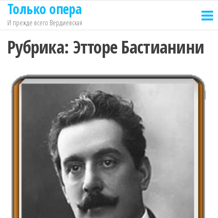
Только опера
Перейти
к
И прежде всего Вердиевская
содержимому
Рубрика:
Этторе Бастианини