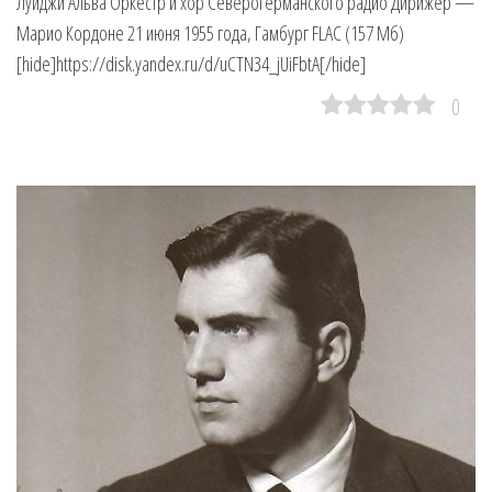
Луиджи Альва Оркестр и хор Северогерманского радио Дирижер —
Марио Кордоне 21 июня 1955 года, Гамбург FLAC (157 Мб)
[hide]https://disk.yandex.ru/d/uCTN34_jUiFbtA[/hide]
0