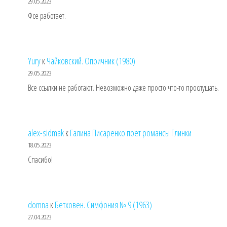
29.05.2023
Фсе работает.
Yury
к
Чайковский. Опричник (1980)
29.05.2023
Все ссылки не работают. Невозможно даже просто что-то прослушать.
alex-sidmak
к
Галина Писаренко поет романсы Глинки
18.05.2023
Спасибо!
domna
к
Бетховен. Симфония № 9 (1963)
27.04.2023