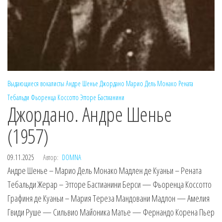
Выдающиеся вокалисты
Андре Шенье
Джордано
Марио Дель Монако
Рената
Тебальди
Фьоренца Коссотто
Этторе Бастианини
Джордано. Андре Шенье
(1957)
09.11.2025
Автор:
DOMNA
Андре Шенье – Марио Дель Монако Мадлен де Куаньи – Рената
Тебальди Жерар – Этторе Бастианини Берси — Фьоренца Коссотто
Графиня де Куаньи – Мария Тереза Мандовани Мадлон — Амелия
Гвиди Руше — Сильвио Майоника Матье — Фернандо Корена Пьер