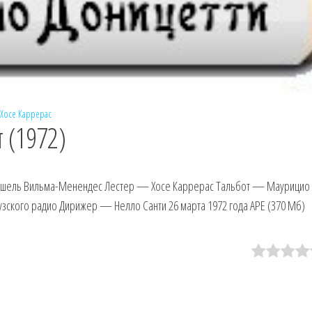
Хосе Каррерас
 (1972)
шель Вильма-Менендес Лестер — Хосе Каррерас Тальбот — Маурицио
ского радио Дирижер — Нелло Санти 26 марта 1972 года APE (370 Мб)