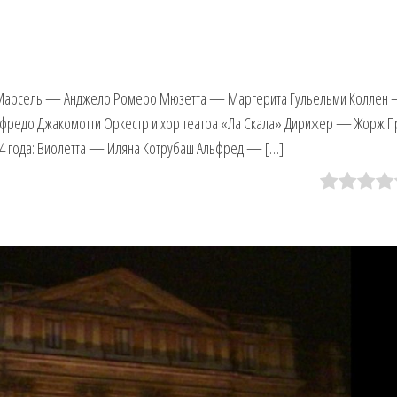
Марсель — Анджело Ромеро Мюзетта — Маргерита Гульельми Коллен
едо Джакомотти Оркестр и хор театра «Ла Скала» Дирижер — Жорж П
74 года: Виолетта — Иляна Котрубаш Альфред — […]