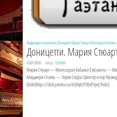
Выдающиеся вокалисты
Доницетти
Мария Стюарт
Монтсеррат Кабалье
Доницетти. Мария Стюарт
13.03.2026
Автор:
DOMNA
Мария Стюарт — Монтсеррат Кабалье Елизавета — Ми
Мацциери Сесиль — Энрик Серра Оркестр и хор Француз
[hide]https://disk.yandex.ru/d/j4qttcPUbxPvjw[/hide]