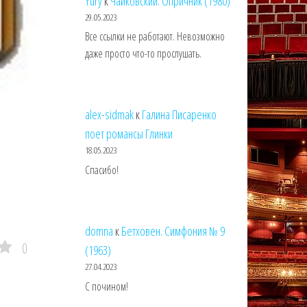
Yury
к
Чайковский. Опричник (1980)
29.05.2023
Все ссылки не работают. Невозможно
даже просто что-то прослушать.
alex-sidmak
к
Галина Писаренко
поет романсы Глинки
18.05.2023
Спасибо!
domna
к
Бетховен. Симфония № 9
0
(1963)
27.04.2023
С почином!