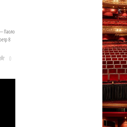
 — Паоло
ретр 8
0