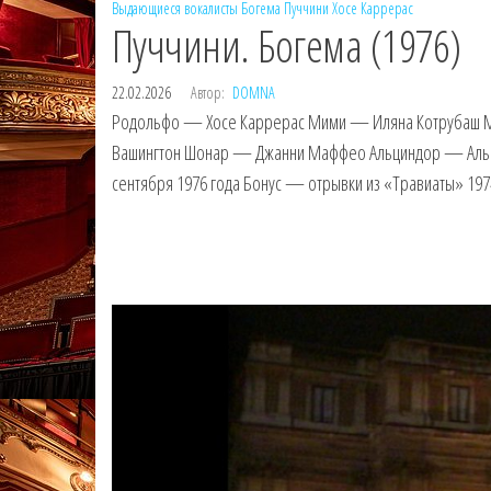
Выдающиеся вокалисты
Богема
Пуччини
Хосе Каррерас
Пуччини. Богема (1976)
22.02.2026
Автор:
DOMNA
Родольфо — Хосе Каррерас Мими — Иляна Котрубаш 
Вашингтон Шонар — Джанни Маффео Альциндор — Альфр
сентября 1976 года Бонус — отрывки из «Травиаты» 19