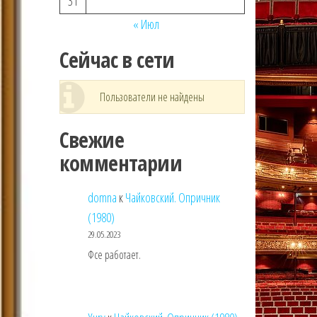
31
« Июл
Сейчас в сети
Пользователи не найдены
Свежие
комментарии
domna
к
Чайковский. Опричник
(1980)
29.05.2023
Фсе работает.