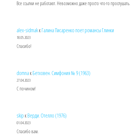
Все ссылки не работают. Невозможно даже просто что-то прослушать.
alex-sidmak
к
Галина Писаренко поет романсы Глинки
18.05.2023
Спасибо!
domna
к
Бетховен. Симфония № 9 (1963)
27.04.2023
С почином!
skip
к
Верди. Отелло (1976)
01.04.2023
Спасибо вам.