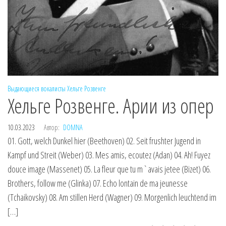
Выдающиеся вокалисты
Хельге Розвенге
Хельге Розвенге. Арии из опер
10.03.2023
Автор:
DOMNA
01. Gott, welch Dunkel hier (Beethoven) 02. Seit frushter Jugend in
Kampf und Streit (Weber) 03. Mes amis, ecoutez (Adan) 04. Ah! Fuyez
douce image (Massenet) 05. La fleur que tu m`avais jetee (Bizet) 06.
Brothers, follow me (Glinka) 07. Echo lontain de ma jeunesse
(Tchaikovsky) 08. Am stillen Herd (Wagner) 09. Morgenlich leuchtend im
[…]