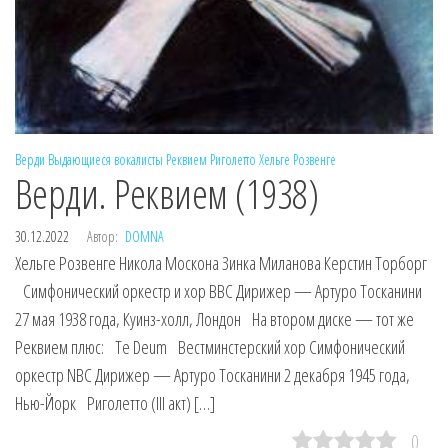
Верди
Выдающиеся вокалисты
Реквием
Риголетто
Хельге Розвенге
Верди. Реквием (1938)
30.12.2022
Автор:
DOMNA
Хельге Розвенге Никола Москона Зинка Миланова Керстин Торборг
Симфонический оркестр и хор BBC Дирижер — Артуро Тосканини
27 мая 1938 года, Куинз-холл, Лондон На втором диске — тот же
Реквием плюс: Te Deum Вестминстерский хор Симфонический
оркестр NBC Дирижер — Артуро Тосканини 2 декабря 1945 года,
Нью-Йорк Риголетто (III акт) […]
0