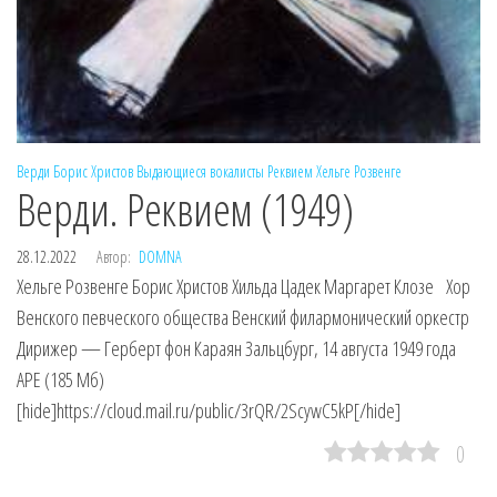
Верди
Борис Христов
Выдающиеся вокалисты
Реквием
Хельге Розвенге
Верди. Реквием (1949)
28.12.2022
Автор:
DOMNA
Хельге Розвенге Борис Христов Хильда Цадек Маргарет Клозе Хор
Венского певческого общества Венский филармонический оркестр
Дирижер — Герберт фон Караян Зальцбург, 14 августа 1949 года
APE (185 Мб)
[hide]https://cloud.mail.ru/public/3rQR/2ScywC5kP[/hide]
0