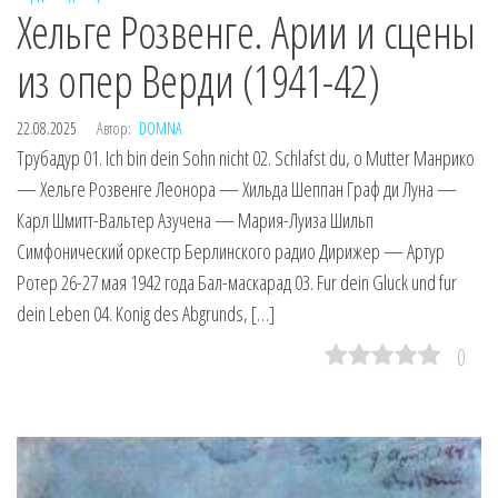
Хельге Розвенге. Арии и сцены
из опер Верди (1941-42)
22.08.2025
Автор:
DOMNA
Трубадур 01. Ich bin dein Sohn nicht 02. Schlafst du, o Mutter Манрико
— Хельге Розвенге Леонора — Хильда Шеппан Граф ди Луна —
Карл Шмитт-Вальтер Азучена — Мария-Луиза Шильп
Симфонический оркестр Берлинского радио Дирижер — Артур
Ротер 26-27 мая 1942 года Бал-маскарад 03. Fur dein Gluck und fur
dein Leben 04. Konig des Abgrunds, […]
0