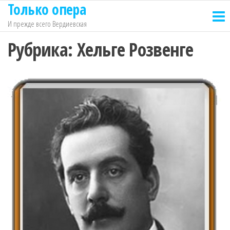
Только опера
Перейти
к
И прежде всего Вердиевская
содержимому
Рубрика:
Хельге Розвенге