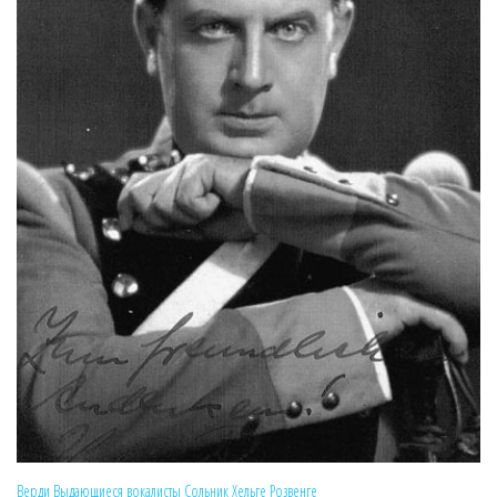
Верди
Выдающиеся вокалисты
Сольник
Хельге Розвенге