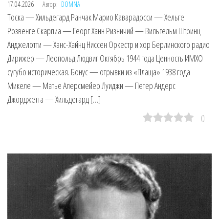
17.04.2026
Автор:
DOMNA
Тоска — Хильдегард Ранчак Марио Каварадосси — Хельге
Розвенге Скарпиа — Георг Ханн Ризничий — Вильгельм Штринц
Анджелотти — Ханс-Хайнц Ниссен Оркестр и хор Берлинского радио
Дирижер — Леопольд Людвиг Октябрь 1944 года Ценность ИМХО
сугубо историческая. Бонус — отрывки из «Плаща» 1938 года
Микеле — Матье Алерсмейер Луиджи — Петер Андерс
Джорджетта — Хильдегард […]
0