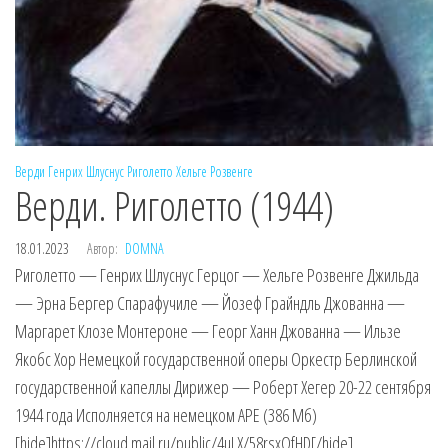
Верди
Генрих Шлуснус
Риголетто
Хельге Розвенге
Верди. Риголетто (1944)
18.01.2023
Автор:
DOMNA
Риголетто — Генрих Шлуснус Герцог — Хельге Розвенге Джильда
— Эрна Бергер Спарафучиле — Йозеф Грайндль Джованна —
Маргарет Клозе Монтероне — Георг Ханн Джованна — Ильзе
Якобс Хор Немецкой государственной оперы Оркестр Берлинской
государственной капеллы Дирижер — Роберт Хегер 20-22 сентября
1944 года Исполняется на немецком APE (386 Мб)
[hide]https://cloud.mail.ru/public/4uLX/58rsxQfHD[/hide]