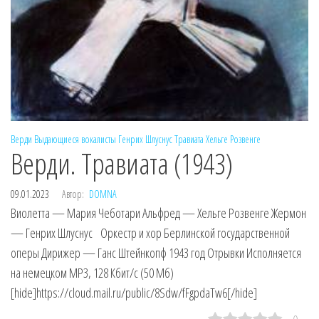
Верди
Выдающиеся вокалисты
Генрих Шлуснус
Травиата
Хельге Розвенге
Верди. Травиата (1943)
09.01.2023
Автор:
DOMNA
Виолетта — Мария Чеботари Альфред — Хельге Розвенге Жермон
— Генрих Шлуснус Оркестр и хор Берлинской государственной
оперы Дирижер — Ганс Штейнкопф 1943 год Отрывки Исполняется
на немецком MP3, 128 Кбит/с (50 Мб)
[hide]https://cloud.mail.ru/public/8Sdw/fFgpdaTw6[/hide]