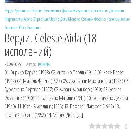
Верди
Аурелиано Пертиле
Беньямино Джильи
Выдающиеся вокалисты
Джованни
Мартинелли
Карло Бергонци
Марио Дель Монако
Сольник
Франко Корелли
Хельге
Розвенге
Юсси Бьерлинг
Верди. Celeste Aida (18
исполений)
25.06.2025
Автор:
DOMNA
01. Энрико Карузо (1908) 02. Антонио Паоли (1911) 03. Хосе Палет
(1912) 04. Мигель Флета (1927) 05. Джованни Мартинелли (1923) 06.
Аурелиано Пертиле (1927) 07. Франц Фолькер (1930) 08. Хельге
Розвенге (1940) 09. Галлиано Мазини (1941) 10. Беньямино Джильи
(1940) 11. Юсси Бьорлинг (1936) 12. Рафаэль Лагарес (1949) 13.
Георгий Нэлепп (1952) 14. Марио Дель […]
0