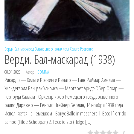
Верди
Бал-маскарад
Выдающиеся вокалисты
Хельге Розвенге
Верди. Бал-маскарад (1938)
08.01.2023
Автор:
DOMNA
Рикардо — Хельге Розвенге Ренато — Ганс Раймар Амелия —
Хильдегарда Ранцзак Ульрика — Маргарет Арндт-Обер Оскар —
Гертруда Каллам Оркестр и хор Немецкого государственного
радио Дирижер — Генрих Штейнер Берлин, 14 ноября 1938 года
Исполняется на немецком Бонус Ballo in maschera 1. Ecco l`orrido
campo (Hilde Scheppan) 2. Teco io sto (Helge […]
0