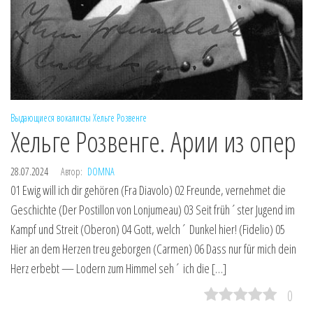
Выдающиеся вокалисты
Хельге Розвенге
Хельге Розвенге. Арии из опер
28.07.2024
Автор:
DOMNA
01 Ewig will ich dir gehören (Fra Diavolo) 02 Freunde, vernehmet die
Geschichte (Der Postillon von Lonjumeau) 03 Seit früh´ster Jugend im
Kampf und Streit (Oberon) 04 Gott, welch´ Dunkel hier! (Fidelio) 05
Hier an dem Herzen treu geborgen (Carmen) 06 Dass nur für mich dein
Herz erbebt — Lodern zum Himmel seh´ ich die […]
0