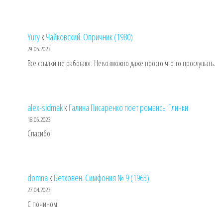
Yury
к
Чайковский. Опричник (1980)
29.05.2023
Все ссылки не работают. Невозможно даже просто что-то прослушать.
alex-sidmak
к
Галина Писаренко поет романсы Глинки
18.05.2023
Спасибо!
domna
к
Бетховен. Симфония № 9 (1963)
27.04.2023
С почином!