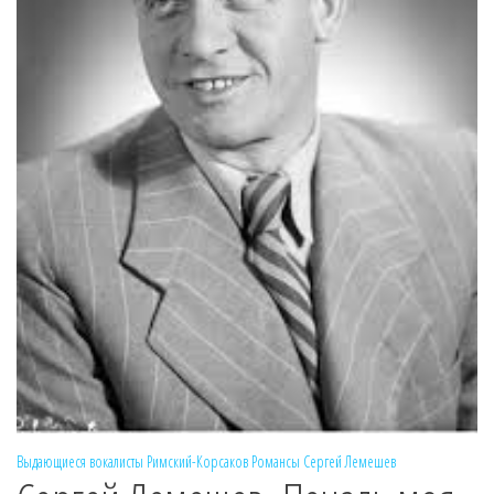
Выдающиеся вокалисты
Римский-Корсаков
Романсы
Сергей Лемешев