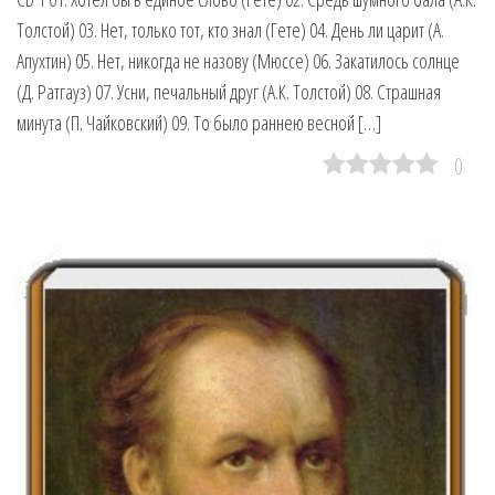
Толстой) 03. Нет, только тот, кто знал (Гете) 04. День ли царит (А.
Апухтин) 05. Нет, никогда не назову (Мюссе) 06. Закатилось солнце
(Д. Ратгауз) 07. Усни, печальный друг (А.К. Толстой) 08. Страшная
минута (П. Чайковский) 09. То было раннею весной […]
0