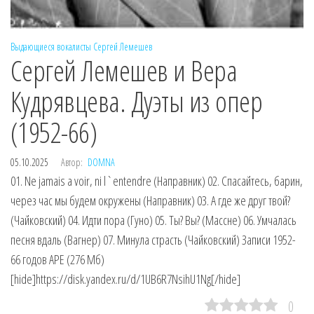
Выдающиеся вокалисты
Сергей Лемешев
Сергей Лемешев и Вера
Кудрявцева. Дуэты из опер
(1952-66)
05.10.2025
Автор:
DOMNA
01. Ne jamais a voir, ni l`entendre (Направник) 02. Спасайтесь, барин,
через час мы будем окружены (Направник) 03. А где же друг твой?
(Чайковский) 04. Идти пора (Гуно) 05. Ты? Вы? (Массне) 06. Умчалась
песня вдаль (Вагнер) 07. Минула страсть (Чайковский) Записи 1952-
66 годов APE (276 Мб)
[hide]https://disk.yandex.ru/d/1UB6R7NsihU1Ng[/hide]
0