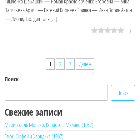
Тимченко Шабашкин — Роман Красноюрченко Егоровна — Анна
Васильева Архип — Евгений Корнеев Гришка — Иван Зорин Антон
— Леонид Болдин Таня […]
0
Пагинация
1
2
3
Далее
записей
Поиск
Поиск
Свежие записи
Марио Дель Монако. Концерт в Милане (1957)
Глюк. Орфей и Эвридика (1967)