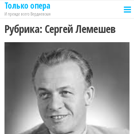
Только опера
Перейти
к
И прежде всего Вердиевская
содержимому
Рубрика:
Сергей Лемешев