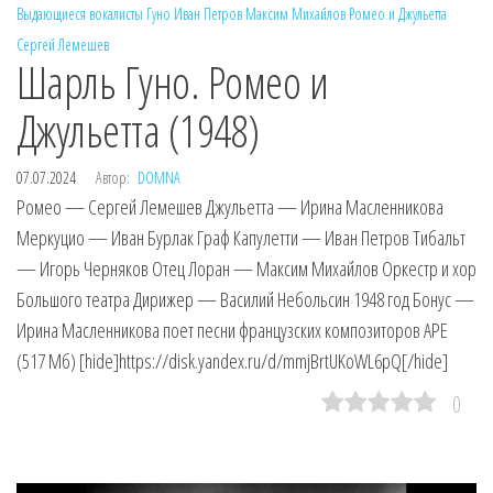
Выдающиеся вокалисты
Гуно
Иван Петров
Максим Михайлов
Ромео и Джульетта
Сергей Лемешев
Шарль Гуно. Ромео и
Джульетта (1948)
07.07.2024
Автор:
DOMNA
Ромео — Сергей Лемешев Джульетта — Ирина Масленникова
Меркуцио — Иван Бурлак Граф Капулетти — Иван Петров Тибальт
— Игорь Черняков Отец Лоран — Максим Михайлов Оркестр и хор
Большого театра Дирижер — Василий Небольсин 1948 год Бонус —
Ирина Масленникова поет песни французских композиторов APE
(517 Мб) [hide]https://disk.yandex.ru/d/mmjBrtUKoWL6pQ[/hide]
0