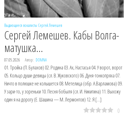
Выдающиеся вокалисты
Сергей Лемешев
Сергей Лемешев. Кабы Волга-
матушка…
07.05.2026
Автор:
DOMNA
01. Тройка (П. Булахов) 02. Родина 03. Ах, Настасья 04. У ворот, ворот
05. Кольцо души-девицы (сл. В. Жуковского) 06. Дуня-тонкопряха 07.
Ничто в полюшке не колышется 08. Метелица (обр. А.Варламова) 09.
У зари-то, у зореньки 10. Песня бобыля (сл. И. Никитина) 11. Выхожу
один я на дорогу (Е. Шашина — М. Лермонтов) 12. Я […]
0