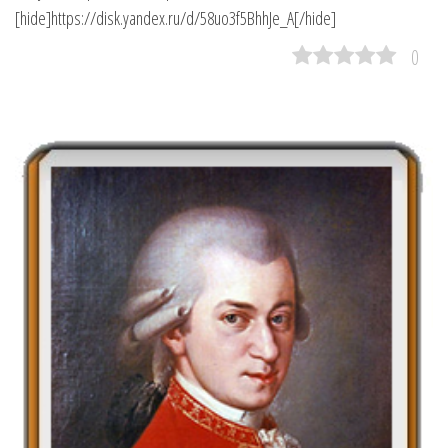
[hide]https://disk.yandex.ru/d/58uo3f5BhhJe_A[/hide]
0