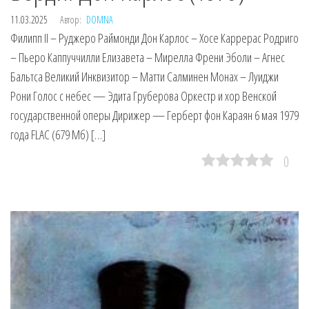
11.03.2025
Автор:
DOMNA
Филипп II – Руджеро Раймонди Дон Карлос – Хосе Каррерас Родриго
– Пьеро Каппуччилли Елизавета – Мирелла Френи Эболи – Агнес
Бальтса Великий Инквизитор – Матти Салминен Монах – Луиджи
Рони Голос с небес — Эдита Груберова Оркестр и хор Венской
государственной оперы Дирижер — Герберт фон Караян 6 мая 1979
года FLAC (679 Мб) […]
0