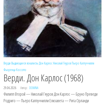
Верди
Выдающиеся вокалисты
Дон Карлос
Николай Гяуров
Пьеро Каппуччилли
Фьоренца Коссотто
Верди. Дон Карлос (1968)
29.06.2026
Автор:
DOMNA
Филипп Второй — Николай Гяуров Дон Карлос — Бруно Преведи
Родриго — Пьеро Каппуччилли Елизавета — Рита Орланди