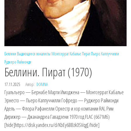
Беллини
Выдающиеся вокалисты
Монтсеррат Кабалье
Пират
Пьеро Каппуччилли
Руджеро Раймонди
Беллини. Пират (1970)
17.11.2025
Автор:
DOMNA
Гуальтьеро — Бернабе Марти Имоджена — Монтсеррат Кабалье
Эрнесто — Пьеро Каппуччилли Гофредо — Руджеро Раймонди
Адель — Флора Рафанелли Оркестр и хор компании RAI, Рим
Дирижер — Джанандреа Гавадзени 1970 год FLAC (667 Мб)
[hide]https://disk.yandex.ru/d/KbEy6BBzk0SVqg[/hide]