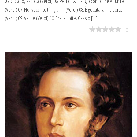
05. O Carlo, ascolta (Verdi) 06. Perfidi! All`anglo contro me v`unite
(Verdi) 07. No, vecchio, t`inganni! (Verdi) 08. È gettata la mia sorte
(Verdi) 09. Vanne (Verdi) 10. Era la notte, Cassio […]
0