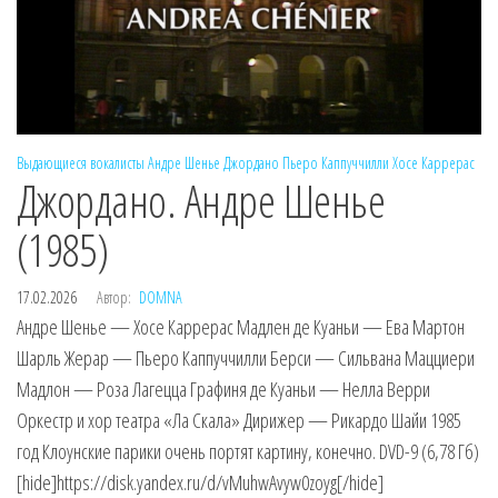
Выдающиеся вокалисты
Андре Шенье
Джордано
Пьеро Каппуччилли
Хосе Каррерас
Джордано. Андре Шенье
(1985)
17.02.2026
Автор:
DOMNA
Андре Шенье — Хосе Каррерас Мадлен де Куаньи — Ева Мартон
Шарль Жерар — Пьеро Каппуччилли Берси — Сильвана Мацциери
Мадлон — Роза Лагецца Графиня де Куаньи — Нелла Верри
Оркестр и хор театра «Ла Скала» Дирижер — Рикардо Шайи 1985
год Клоунские парики очень портят картину, конечно. DVD-9 (6,78 Гб)
[hide]https://disk.yandex.ru/d/vMuhwAvyw0zoyg[/hide]