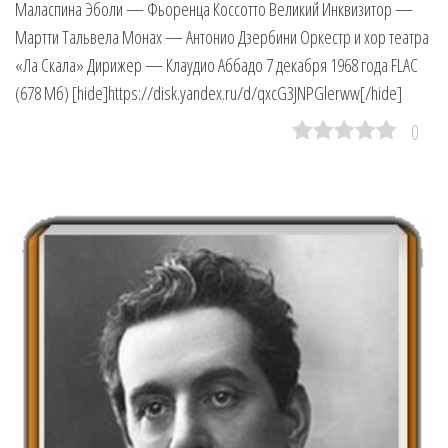
Маласпина Эболи — Фьоренца Коссотто Великий Инквизитор —
Мартти Тальвела Монах — Антонио Дзербини Оркестр и хор театра
«Ла Скала» Дирижер — Клаудио Аббадо 7 декабря 1968 года FLAC
(678 Мб) [hide]https://disk.yandex.ru/d/qxcG3JNPGlerww[/hide]
0