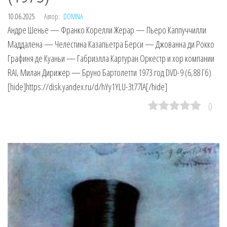
10.06.2025
Автор:
DOMNA
Андре Шенье — Франко Корелли Жерар — Пьеро Каппуччилли
Маддалена — Челестина Казапьетра Берси — Джованна ди Рокко
Графиня де Куаньи — Габриэлла Картуран Оркестр и хор компании
RAI, Милан Дирижер — Бруно Бартолетти 1973 год DVD-9 (6,88 Гб)
[hide]https://disk.yandex.ru/d/hYy1YLU-3t77lA[/hide]
0