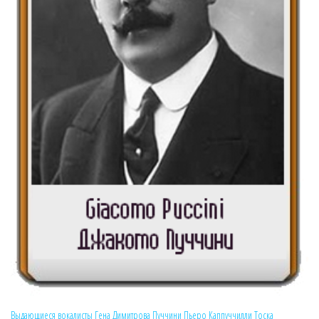
Выдающиеся вокалисты
Гена Димитрова
Пуччини
Пьеро Каппуччилли
Тоска