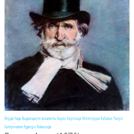
Верди
Аида
Выдающиеся вокалисты
Карло Бергонци
Монтсеррат Кабалье
Пьеро
Каппуччилли
Руджеро Раймонди