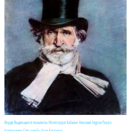
Верди
Выдающиеся вокалисты
Монтсеррат Кабалье
Николай Гяуров
Пьеро
Каппуччилли
Сила судьбы
Хосе Каррерас