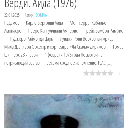
Верди. Аида (1976)
22.01.2025
Автор:
DOMNA
Радамес — Карло Бергонци Аида — Монтсеррат Кабалье
Амонасро — Пьеро Каппуччилли Амнерис — Грейс Бамбри Рамфис
— Руджеро Раймонди Царь — Луиджи Рони Верховная жрица —
Мила Дзанлари Оркестр и хор театра «Ла Скала» Дирижер — Томас
Шипперс 28 января — 1 февраля 1976 года Несмотря на
потрясающий состав — весьма среднее исполнение. FLAC […]
0