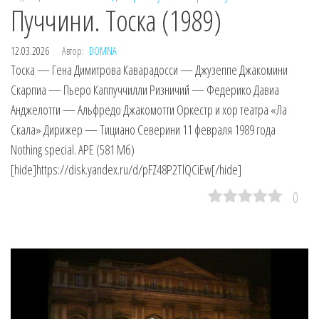
Пуччини. Тоска (1989)
12.03.2026
Автор:
DOMNA
Тоска — Гена Димитрова Каварадосси — Джузеппе Джакомини
Скарпиа — Пьеро Каппуччилли Ризничий — Федерико Давиа
Анджелотти — Альфредо Джакомотти Оркестр и хор театра «Ла
Скала» Дирижер — Тициано Северини 11 февраля 1989 года
Nothing special. APE (581 Мб)
[hide]https://disk.yandex.ru/d/pFZ48P2TlQCiEw[/hide]
0