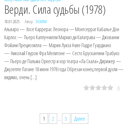
Верди. Сила судьбы (1978)
18.01.2025
Автор:
DOMNA
Альваро — Хосе Каррерас Леонора — Монтсеррат Кабалье Дон
Карлос — Пьеро Каппуччилли Маркиз ди Калатрава — Джованни
Фойани Прециозилла — Мария Луиза Наве Падре Гуардиано
— Николай Гяуров Фра Мелитоне — Сесто Брускантини Трабуко
— Пьеро де Пальма Оркестр и хор театра «Ла Скала» Дирижер —
Джузеппе Патане 18 июня 1978 года Обрезан конец первой дуэли —
видимо, очень […]
0
Пагинация
1
2
…
5
Далее