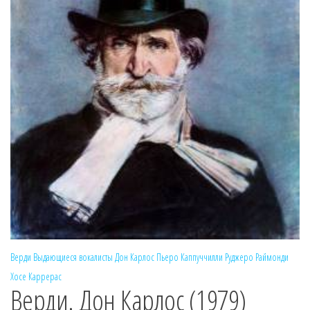
Верди
Выдающиеся вокалисты
Дон Карлос
Пьеро Каппуччилли
Руджеро Раймонди
Хосе Каррерас
Верди. Дон Карлос (1979)