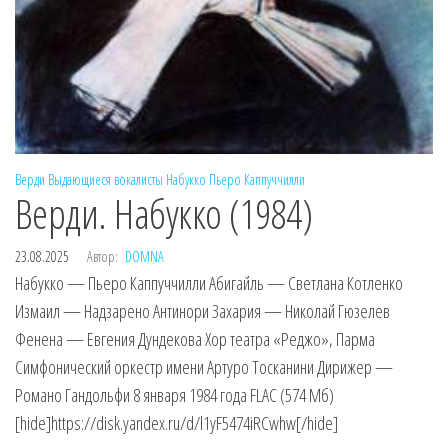
Верди
Выдающиеся вокалисты
Набукко
Пьеро Каппуччилли
Верди. Набукко (1984)
23.08.2025
Автор:
DOMNA
Набукко — Пьеро Каппуччилли Абигайль — Светлана Котленко
Измаил — Надзарено Антинори Захария — Николай Гюзелев
Фенена — Евгения Дундекова Хор театра «Реджо», Парма
Симфонический оркестр имени Артуро Тосканини Дирижер —
Романо Гандольфи 8 января 1984 года FLAC (574 Мб)
[hide]https://disk.yandex.ru/d/l1yF5474iRCwhw[/hide]