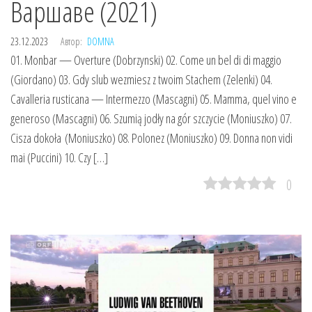
Варшаве (2021)
23.12.2023
Автор:
DOMNA
01. Monbar — Overture (Dobrzynski) 02. Come un bel di di maggio
(Giordano) 03. Gdy slub wezmiesz z twoim Stachem (Zelenki) 04.
Cavalleria rusticana — Intermezzo (Mascagni) 05. Mamma, quel vino e
generoso (Mascagni) 06. Szumią jodły na gór szczycie (Moniuszko) 07.
Cisza dokoła (Moniuszko) 08. Polonez (Moniuszko) 09. Donna non vidi
mai (Puccini) 10. Czy […]
0