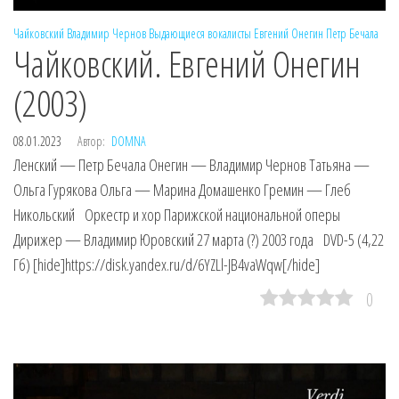
Чайковский
Владимир Чернов
Выдающиеся вокалисты
Евгений Онегин
Петр Бечала
Чайковский. Евгений Онегин
(2003)
08.01.2023
Автор:
DOMNA
Ленский — Петр Бечала Онегин — Владимир Чернов Татьяна —
Ольга Гурякова Ольга — Марина Домашенко Гремин — Глеб
Никольский Оркестр и хор Парижской национальной оперы
Дирижер — Владимир Юровский 27 марта (?) 2003 года DVD-5 (4,22
Гб) [hide]https://disk.yandex.ru/d/6YZLl-JB4vaWqw[/hide]
0