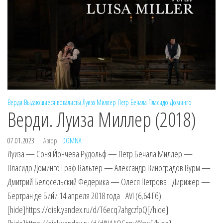
Верди
Выдающиеся вокалисты
Луиза Миллер
Петр Бечала
Пласидо Доминго
Верди. Луиза Миллер (2018)
07.01.2023
Автор:
DOMNA
Луиза — Соня Йончева Рудольф — Петр Бечала Миллер —
Пласидо Доминго Граф Вальтер — Александр Виноградов Вурм —
Дмитрий Белосельский Федерика — Олеся Петрова Дирижер —
Бертран де Бийи 14 апреля 2018 года AVI (6,64 Гб)
[hide]https://disk.yandex.ru/d/T6ecq7ahgczfpQ[/hide]