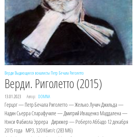
Верди
Выдающиеся вокалисты
Петр Бечала
Риголетто
Верди. Риголетто (2015)
13.01.2023
Автор:
DOMNA
Герцог — Петр Бечала Риголетто — Желько Лучич Джильда —
Надин Сьерра Спарафучиле — Дмитрий Иващенко Маддалена —
Нэнси Фабиола Эррера Дирижер — Роберто Аббадо 12 декабря
2015 года MP3, 320 Кбит/с (283 Мб)