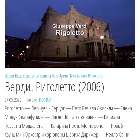
Верди
Выдающиеся вокалисты
Лео Нуччи
Петр Бечала
Риголетто
Верди. Риголетто (2006)
07.05.2023
Автор:
DOMNA
Риголетто — Лео Нуччи Герцог — Петр Бечала Джильда — Елена
Мошук Спарафучиле — Ласло Полгар Джованна — Кисмара
Пессатти Маддалена — Катарина Пеетц Монтероне — Рольф
Хаунштайн Оркестр и хор оперы Цюриха Дирижер — Нелло Санти