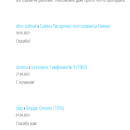
alex-sidmak
к
Галина Писаренко поет романсы Глинки
18.05.2023
Спасибо!
domna
к
Бетховен. Симфония № 9 (1963)
27.04.2023
С почином!
skip
к
Верди. Отелло (1976)
01.04.2023
Спасибо вам.