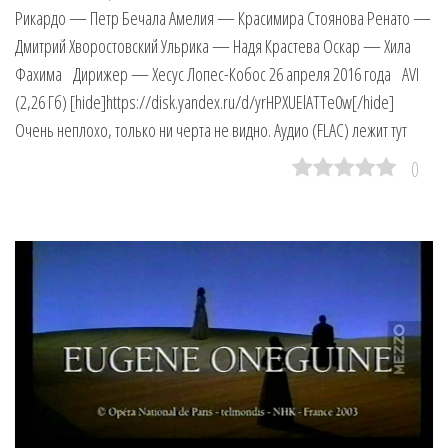
Рикардо — Петр Бечала Амелия — Красимира Стоянова Ренато —
Дмитрий Хворостовский Ульрика — Надя Крастева Оскар — Хила
Фахима Дирижер — Хесус Лопес-Кобос 26 апреля 2016 года AVI
(2,26 Гб) [hide]https://disk.yandex.ru/d/yrHPXUElATTe0w[/hide]
Очень неплохо, только ни черта не видно. Аудио (FLAC) лежит тут
0