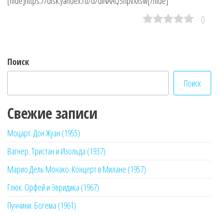
[hide]https://disk.yandex.ru/d/dINAAQSnpvXXsw[/hide]
0
Поиск
Поиск
Свежие записи
Моцарт. Дон Жуан (1955)
Вагнер. Тристан и Изольда (1937)
Марио Дель Монако. Концерт в Милане (1957)
Глюк. Орфей и Эвридика (1967)
Пуччини. Богема (1961)