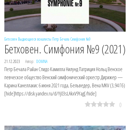
Бетховен
Выдающиеся вокалисты
Петр Бечала
Симфония №9
Бетховен. Симфония №9 (2021)
21.12.2023
Автор:
DOMNA
Петр Бечала Райан Спидо Камилла Нилунд Патриция Нольц Венское
певческое общество Венский симфонический оркестр Дирижер —
Карина Канеллакис 6 июня 2021 года, Бельведер, Вена MKV (3,94 Гб)
[hide]https://disk.yandex.ru/d/Yj03sLAkxV9Yag[/hide]
0