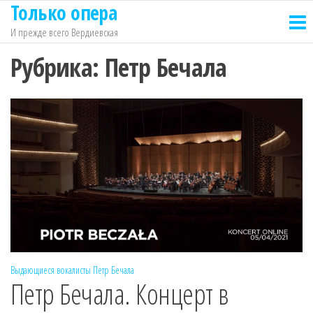
Только опера
Перейти
к
И прежде всего Вердиевская
содержимому
Рубрика:
Петр Бечала
Выдающиеся вокалисты
Петр Бечала
Петр Бечала. Концерт в