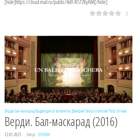
[hide]https://cloud.mail.ru/public/4xfF/KSTZKyAWi[/hide]
0
Верди
Бал-маскарад
Выдающиеся вокалисты
Дмитрий Хворостовский
Петр Бечала
Верди. Бал-маскарад (2016)
12.01.2023
Автор:
DOMNA