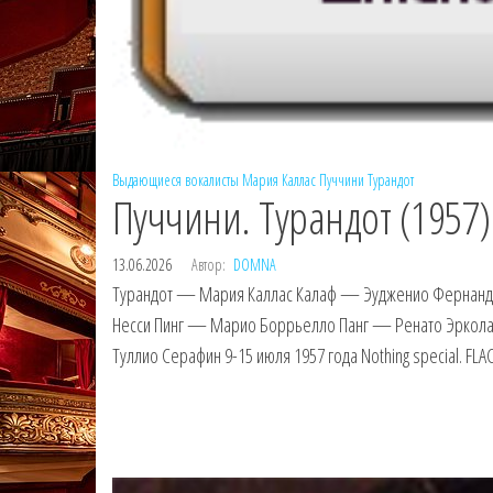
Выдающиеся вокалисты
Мария Каллас
Пуччини
Турандот
Пуччини. Турандот (1957)
13.06.2026
Автор:
DOMNA
Турандот — Мария Каллас Калаф — Эудженио Фернанд
Несси Пинг — Марио Боррьелло Панг — Ренато Эркола
Туллио Серафин 9-15 июля 1957 года Nothing special. FLA