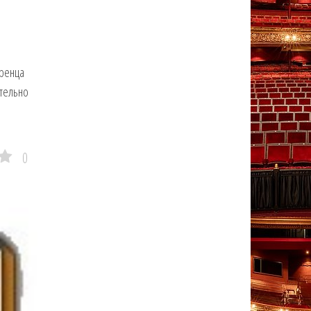
ренца
ительно
0