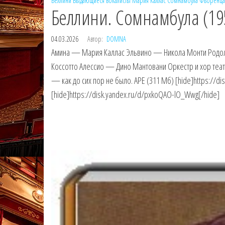
Беллини
Выдающиеся вокалисты
Мария Каллас
Сомнамбула
Фьоренца
Беллини. Сомнамбула (19
04.03.2026
Автор:
DOMNA
Амина — Мария Каллас Эльвино — Никола Монти Родо
Коссотто Алессио — Дино Мантовани Оркестр и хор теат
— как до сих пор не было. APE (311 Мб) [hide]https://d
[hide]https://disk.yandex.ru/d/pxkoQAO-lO_Wwg[/hide]