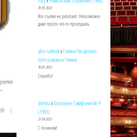
Yury
к
Чайковский. Опричник (1980)
29.05.2023
Все ссылки не работают. Невозможно
даже просто что-то прослушать.
alex-sidmak
к
Галина Писаренко
поет романсы Глинки
18.05.2023
Спасибо!
жузеппе
 —
domna
к
Бетховен. Симфония № 9
0
(1963)
27.04.2023
С почином!