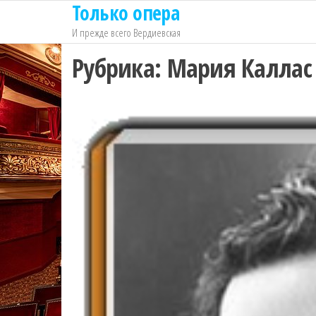
Только опера
Перейти
к
И прежде всего Вердиевская
содержимому
Рубрика:
Мария Каллас