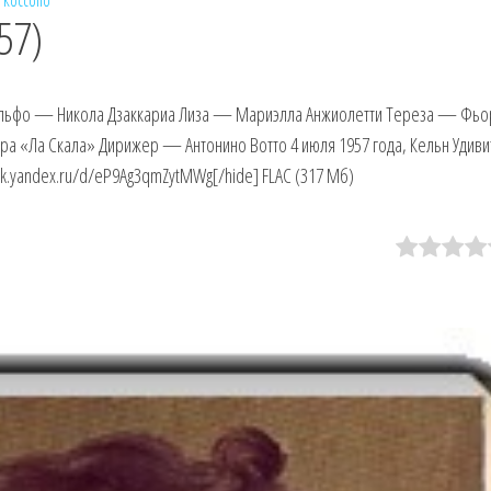
 Коссотто
57)
льфо — Никола Дзаккариа Лиза — Мариэлла Анжиолетти Тереза — Фьо
ра «Ла Скала» Дирижер — Антонино Вотто 4 июля 1957 года, Кельн Удив
isk.yandex.ru/d/eP9Ag3qmZytMWg[/hide] FLAC (317 Мб)