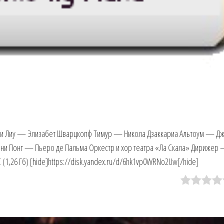
и Лиу — Элизабет Шварцкопф Тимур — Никола Дзаккариа Альтоум — Д
ни Понг — Пьеро де Пальма Оркестр и хор театра «Ла Скала» Дирижер
C (1,26 Гб) [hide]https://disk.yandex.ru/d/6hk1vp0WRNo2Uw[/hide]