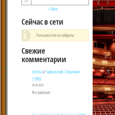
31
« Июл
Сейчас в сети
Пользователи не найдены
Свежие
комментарии
domna
к
Чайковский. Опричник
(1980)
29.05.2023
Фсе работает.