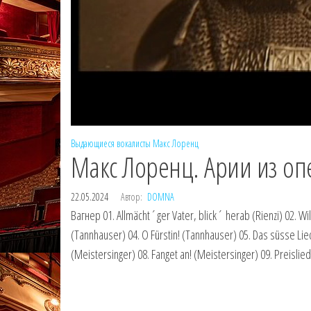
Выдающиеся вокалисты
Макс Лоренц
Макс Лоренц. Арии из опе
22.05.2024
Автор:
DOMNA
Вагнер 01. Allmächt´ger Vater, blick´ herab (Rienzi) 02. Wi
(Tannhauser) 04. O Fürstin! (Tannhauser) 05. Das süsse Lied
(Meistersinger) 08. Fanget an! (Meistersinger) 09. Preislie