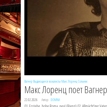
Вагнер
Выдающиеся вокалисты
Макс Лоренц
Сольник
Макс Лоренц поет Вагнер
22.02.2026
Автор:
DOMNA
01. Erstehe, hohe Roma, neu! (Rienzi) 02. Allmächt’ger Vater,