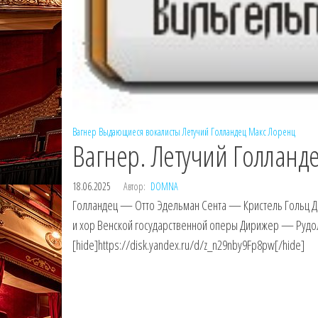
Вагнер
Выдающиеся вокалисты
Летучий Голландец
Макс Лоренц
Вагнер. Летучий Голланде
18.06.2025
Автор:
DOMNA
Голландец — Отто Эдельман Сента — Кристель Гольц 
и хор Венской государственной оперы Дирижер — Рудол
[hide]https://disk.yandex.ru/d/z_n29nby9Fp8pw[/hide]