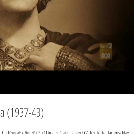
а (1937-43)
 blick’herab (Rienzi) 03. O Fürstin! (Tannhäuser) 04. Ich Hörte Harfenschlag