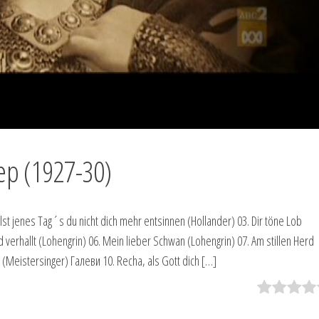
р (1927-30)
llst jenes Tag´s du nicht dich mehr entsinnen (Hollander) 03. Dir töne Lob
 verhallt (Lohengrin) 06. Mein lieber Schwan (Lohengrin) 07. Am stillen Herd
d (Meistersinger) Галеви 10. Recha, als Gott dich […]