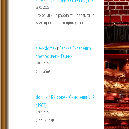
Yury
к
Чайковский. Опричник (1980)
29.05.2023
Все ссылки не работают. Невозможно
даже просто что-то прослушать.
alex-sidmak
к
Галина Писаренко
поет романсы Глинки
18.05.2023
Спасибо!
domna
к
Бетховен. Симфония № 9
(1963)
27.04.2023
С почином!