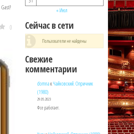
31
, Gast?
« Июл
Сейчас в сети
0
Пользователи не найдены
Свежие
комментарии
domna
к
Чайковский. Опричник
(1980)
29.05.2023
Фсе работает.