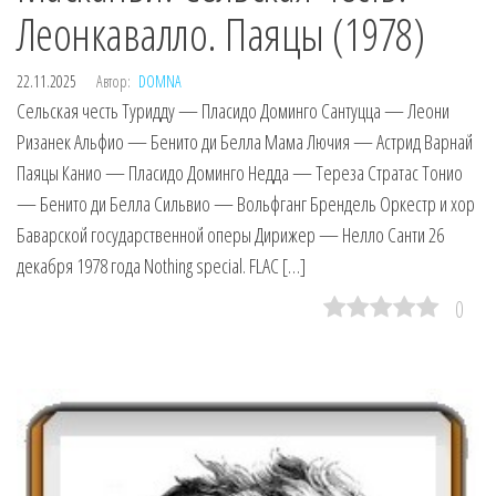
Леонкавалло. Паяцы (1978)
22.11.2025
Автор:
DOMNA
Сельская честь Туридду — Пласидо Доминго Сантуцца — Леони
Ризанек Альфио — Бенито ди Белла Мама Лючия — Астрид Варнай
Паяцы Канио — Пласидо Доминго Недда — Тереза Стратас Тонио
— Бенито ди Белла Сильвио — Вольфганг Брендель Оркестр и хор
Баварской государственной оперы Дирижер — Нелло Санти 26
декабря 1978 года Nothing special. FLAC […]
0