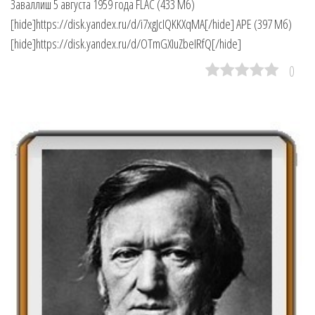
Заваллиш 5 августа 1959 года FLAC (433 Мб)
[hide]https://disk.yandex.ru/d/i7xgJcIQKKXqMA[/hide] APE (397 Мб)
[hide]https://disk.yandex.ru/d/OTmGXIuZbeIRfQ[/hide]
0