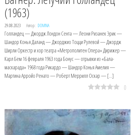
(1963)
29.08.2023
Автор:
DOMNA
Голландец — Джордж Лондон Сента — Леони Ризанек Эрик —
Шандор Конья Даланд — Джорджио Тоцци Рулевой — Джордж
Ширли Оркестр и хор театра «Метрополитен Опера» Дирижер —
Карл Бем 16 февраля 1963 года Бонус — отрывки из «Бала-
маскарада» 1968 года Рикардо — Шандор Конья Амелия —
Мартина Арройо Ренато — Роберт Меррилл Оскар — […]
0