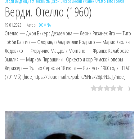
Верди
Выдающиеся вокалисты
Джон Викерс
Леони Ризанек
Отелло
Тито Гобби
Верди. Отелло (1960)
19.01.2023
Автор:
DOMNA
Отелло — Джон Викерс Дездемона — Леони Ризанек Яго — Тито
Гобби Кассио — Флориндо Андреолли Родриго — Марио Карлин
Лодовико — Феруччио Маццоли Монтано — Франко Калабрезе
Эмилия — Мириам Пираццини Оркестр и хор Римской оперы
Дирижер — Туллио Серафин 18 июля — 8 августа 1960 года FLAC
(701 Мб) [hide]https://cloud.mail.ru/public/5Nrs/28jLrN3aJ[/hide]
0