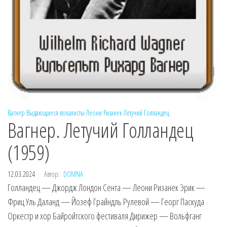
Вагнер
Выдающиеся вокалисты
Леони Ризанек
Летучий Голландец
Вагнер. Летучий Голландец
(1959)
12.03.2024
Автор:
DOMNA
Голландец — Джордж Лондон Сента — Леони Ризанек Эрик —
Фриц Уль Даланд — Йозеф Грайндль Рулевой — Георг Паскуда
Оркестр и хор Байройтского фестиваля Дирижер — Вольфганг