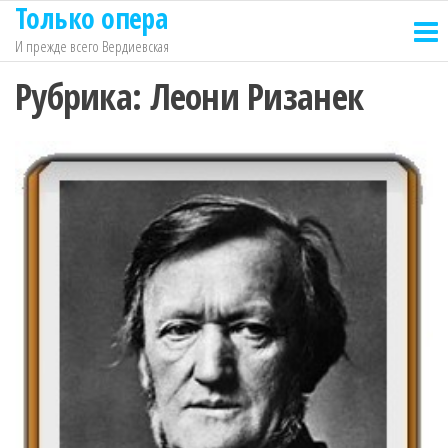
Только опера
Перейти
к
И прежде всего Вердиевская
содержимому
Рубрика:
Леони Ризанек