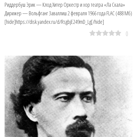
Риддербуш Эрик — Клод Хитер Оркестр и хор театра «Ла Скала»
Дирижер — Вольфганг Заваллиш 2 февраля 1966 года FLAC (488 Мб)
[hide]https://disk.yandex.ru/d/RsgbjE249mD_Lg[/hide]
0