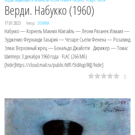
Верди. Набукко (1960)
17.01.2023
Автор:
DOMNA
Набукко — Корнель Макнил Абигайль — Леони Ризанек Измаил —
Эудженио Фернанди Захария — Чезаре Сьепи Фенена — Розалинд
Элиас Верховный жрец — Бональдо Джайотти Дирижер — Томас
Шипперс 3 декабря 1960 года FLAC (266 Мб)
[hide]https://cloud.mail.ru/public/ktfF/5tdAqp9XJ[/hide]
0