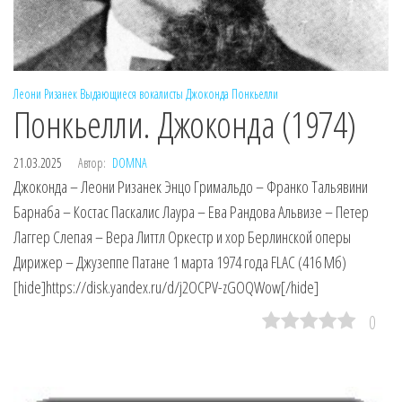
Леони Ризанек
Выдающиеся вокалисты
Джоконда
Понкьелли
Понкьелли. Джоконда (1974)
21.03.2025
Автор:
DOMNA
Джоконда – Леони Ризанек Энцо Гримальдо – Франко Тальявини
Барнаба – Костас Паскалис Лаура – Ева Рандова Альвизе – Петер
Лаггер Слепая – Вера Литтл Оркестр и хор Берлинской оперы
Дирижер – Джузеппе Патане 1 марта 1974 года FLAC (416 Мб)
[hide]https://disk.yandex.ru/d/j2OCPV-zGOQWow[/hide]
0