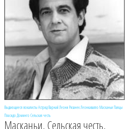
Выдающиеся вокалисты
Астрид Варнай
Леони Ризанек
Леонкавалло
Масканьи
Паяцы
Пласидо Доминго
Сельская честь
Масканьи. Сельская честь.