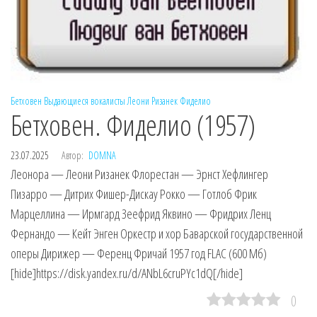
Бетховен
Выдающиеся вокалисты
Леони Ризанек
Фиделио
Бетховен. Фиделио (1957)
23.07.2025
Автор:
DOMNA
Леонора — Леони Ризанек Флорестан — Эрнст Хефлингер
Пизарро — Дитрих Фишер-Дискау Рокко — Готлоб Фрик
Марцеллина — Ирмгард Зеефрид Яквино — Фридрих Ленц
Фернандо — Кейт Энген Оркестр и хор Баварской государственной
оперы Дирижер — Ференц Фричай 1957 год FLAC (600 Мб)
[hide]https://disk.yandex.ru/d/ANbL6cruPYc1dQ[/hide]
0