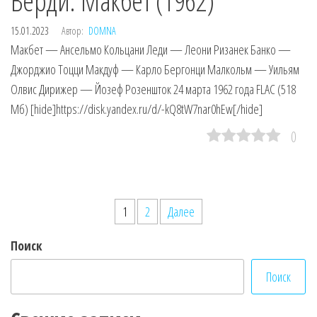
Верди. Макбет (1962)
15.01.2023
Автор:
DOMNA
Макбет — Ансельмо Кольцани Леди — Леони Ризанек Банко —
Джорджио Тоцци Макдуф — Карло Бергонци Малкольм — Уильям
Олвис Дирижер — Йозеф Розеншток 24 марта 1962 года FLAC (518
Мб) [hide]https://disk.yandex.ru/d/-kQ8tW7nar0hEw[/hide]
0
Пагинация
1
2
Далее
записей
Поиск
Поиск