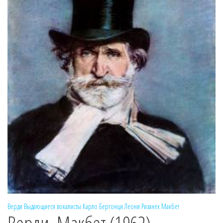
Верди
Выдающиеся вокалисты
Карло Бергонци
Леони Ризанек
Макбет