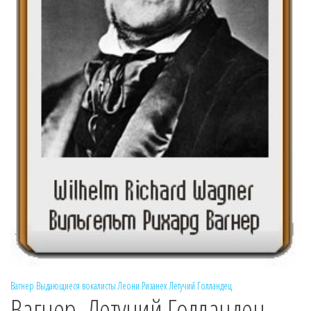
Вагнер
Выдающиеся вокалисты
Леони Ризанек
Летучий Голландец
Вагнер. Летучий Голландец