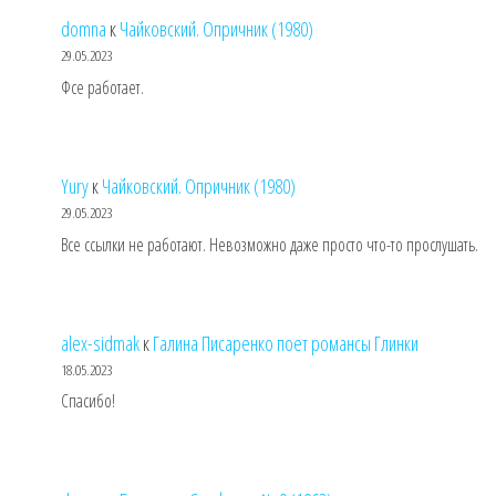
domna
к
Чайковский. Опричник (1980)
29.05.2023
Фсе работает.
Yury
к
Чайковский. Опричник (1980)
29.05.2023
Все ссылки не работают. Невозможно даже просто что-то прослушать.
alex-sidmak
к
Галина Писаренко поет романсы Глинки
18.05.2023
Спасибо!