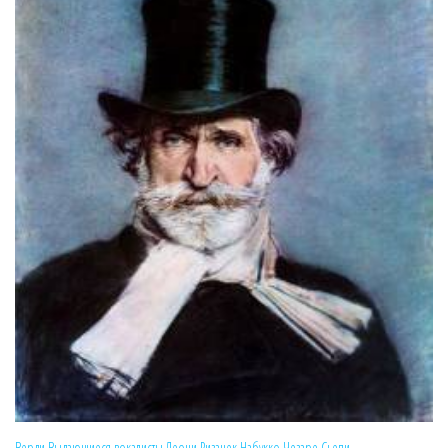
Верди
Выдающиеся вокалисты
Леони Ризанек
Набукко
Чезаре Сьепи