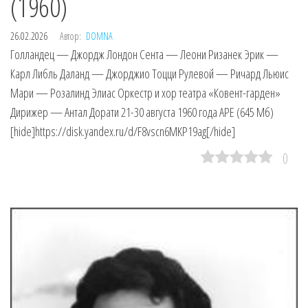
(1960)
26.02.2026
Автор:
DOMNA
Голландец — Джордж Лондон Сента — Леони Ризанек Эрик —
Карл Либль Даланд — Джорджио Тоцци Рулевой — Ричард Льюис
Мари — Розалинд Элиас Оркестр и хор театра «Ковент-гарден»
Дирижер — Антал Дорати 21-30 августа 1960 года APE (645 Мб)
[hide]https://disk.yandex.ru/d/F8vscn6MKP19ag[/hide]
0