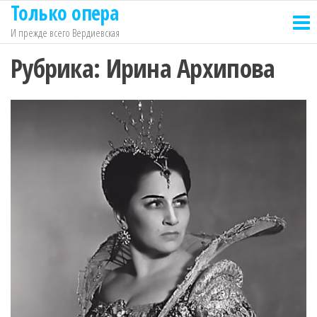
Только опера
Перейти
к
И прежде всего Вердиевская
содержимому
Рубрика:
Ирина Архипова