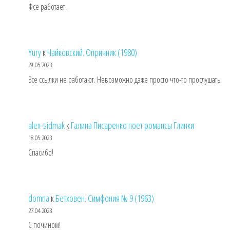
Фсе работает.
Yury
к
Чайковский. Опричник (1980)
29.05.2023
Все ссылки не работают. Невозможно даже просто что-то прослушать.
alex-sidmak
к
Галина Писаренко поет романсы Глинки
18.05.2023
Спасибо!
domna
к
Бетховен. Симфония № 9 (1963)
27.04.2023
С почином!