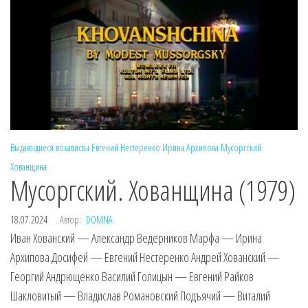
Выдающиеся вокалисты
Евгений Нестеренко
Ирина Архипова
Мусоргский
Хованщина
Мусоргский. Хованщина (1979)
18.07.2024
Автор:
DOMNA
Иван Хованский — Александр Ведерников Марфа — Ирина
Архипова Досифей — Евгений Нестеренко Андрей Хованский —
Георгий Андрющенко Василий Голицын — Евгений Райков
Шакловитый — Владислав Романовский Подъячий — Виталий