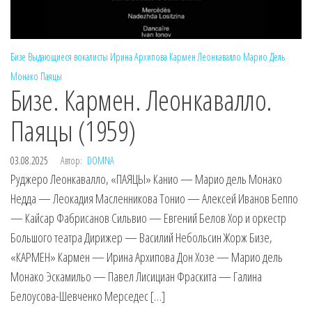
Бизе
Выдающиеся вокалисты
Ирина Архипова
Кармен
Леонкавалло
Марио Дель
Монако
Паяцы
Бизе. Кармен. Леонкавалло.
Паяцы (1959)
03.08.2025
Автор:
DOMNA
Руджеро Леонкавалло, «ПАЯЦЫ» Канио — Марио дель Монако
Недда — Леокадия Масленникова Тонио — Алексей Иванов Беппо
— Кайсар Фабрисанов Сильвио — Евгений Белов Хор и оркестр
Большого театра Дирижер — Василий Небольсин Жорж Бизе,
«КАРМЕН» Кармен — Ирина Архипова Дон Хозе — Марио дель
Монако Эскамильо — Павел Лисициан Фраскита — Галина
Белоусова-Шевченко Мерседес […]