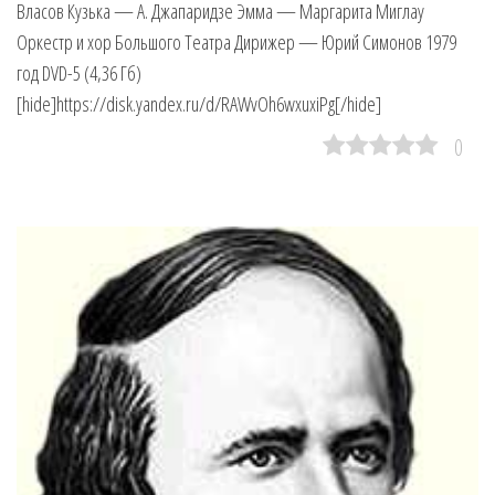
Власов Кузька — А. Джапаридзе Эмма — Маргарита Миглау
Оркестр и хор Большого Театра Дирижер — Юрий Симонов 1979
год DVD-5 (4,36 Гб)
[hide]https://disk.yandex.ru/d/RAWvOh6wxuxiPg[/hide]
0