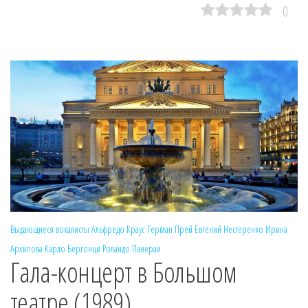
0
Выдающиеся вокалисты
Альфредо Краус
Герман Прей
Евгений Нестеренко
Ирина
Архипова
Карло Бергонци
Роландо Панераи
Гала-концерт в Большом
театре (1989)