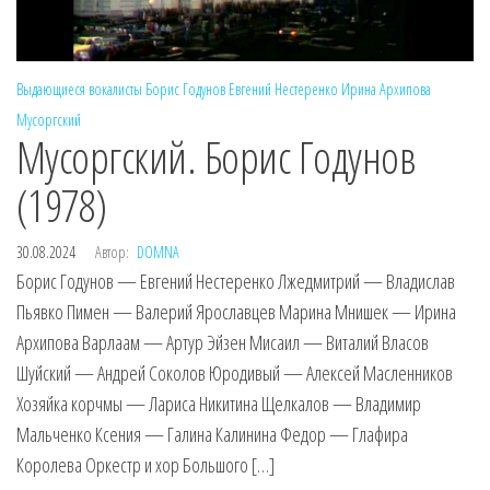
Выдающиеся вокалисты
Борис Годунов
Евгений Нестеренко
Ирина Архипова
Мусоргский
Мусоргский. Борис Годунов
(1978)
30.08.2024
Автор:
DOMNA
Борис Годунов — Евгений Нестеренко Лжедмитрий — Владислав
Пьявко Пимен — Валерий Ярославцев Марина Мнишек — Ирина
Архипова Варлаам — Артур Эйзен Мисаил — Виталий Власов
Шуйский — Андрей Соколов Юродивый — Алексей Масленников
Хозяйка корчмы — Лариса Никитина Щелкалов — Владимир
Мальченко Ксения — Галина Калинина Федор — Глафира
Королева Оркестр и хор Большого […]