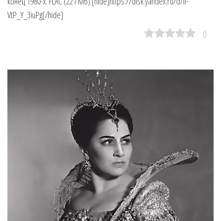
конец 1980-х. FLAC (221 Мб) [hide]https://disk.yandex.ru/d/iI-
VtP_Y_3iuPg[/hide]
0