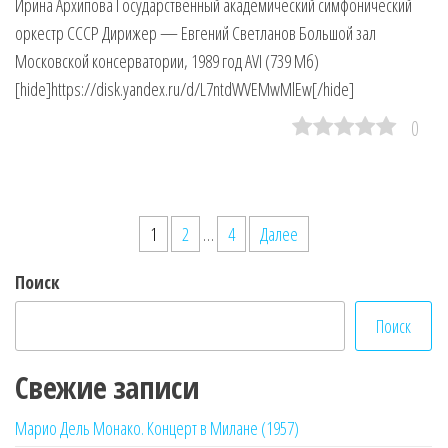
Ирина Архипова Государственный академический симфонический
оркестр СССР Дирижер — Евгений Светланов Большой зал
Московской консерватории, 1989 год AVI (739 Мб)
[hide]https://disk.yandex.ru/d/L7ntdWVEMwMlEw[/hide]
0
Пагинация
1
2
…
4
Далее
записей
Поиск
Поиск
Свежие записи
Марио Дель Монако. Концерт в Милане (1957)