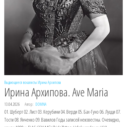
Выдающиеся вокалисты
Ирина Архипова
Ирина Архипова. Ave Maria
13.04.2026
Автор:
DOMNA
01. Шуберт 02. Лист 03. Керубини 04. Верди 05. Бах-Гуно 06. Луцци 07.
Тости 08. Янченко 09. Вавилов Годы записей неизвестны. Очевидно,