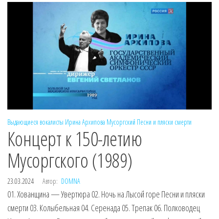
Выдающиеся вокалисты
Ирина Архипова
Мусоргский
Песни и пляски смерти
Концерт к 150-летию
Мусоргского (1989)
23.03.2024
Автор:
DOMNA
01. Хованщина — Увертюра 02. Ночь на Лысой горе Песни и пляски
смерти 03. Колыбельная 04. Серенада 05. Трепак 06. Полководец