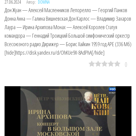
27.06.2024
Автор:
DOMNA
Дон Жуан — Алексей Масленников Лепорелло — Георгий Панков
Донна Анна — Галина Вишневская Дон Карлос — Владимир Захаров
Лаура — Ирина Архипова Монах — Алексей Королев Статуя
командора — Геннадий Троицкий Большой симфонический оркестр
Всесоюзного радио Дирижер — Борис Хайкин 1959 год APE (336 Мб)
[hide]https://disk.yandex.ru/d/OhKUe9X-8AdPhA[/hide]
0