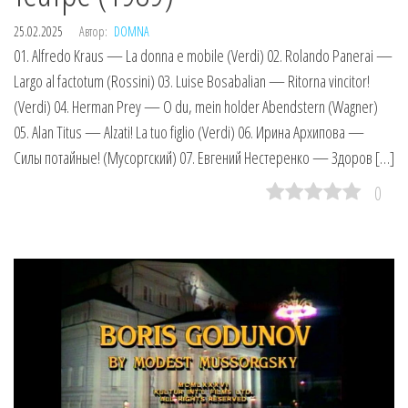
25.02.2025
Автор:
DOMNA
01. Alfredo Kraus — La donna e mobile (Verdi) 02. Rolando Panerai —
Largo al factotum (Rossini) 03. Luise Bosabalian — Ritorna vincitor!
(Verdi) 04. Herman Prey — O du, mein holder Abendstern (Wagner)
05. Alan Titus — Alzati! La tuo figlio (Verdi) 06. Ирина Архипова —
Силы потайные! (Мусоргский) 07. Евгений Нестеренко — Здоров […]
0