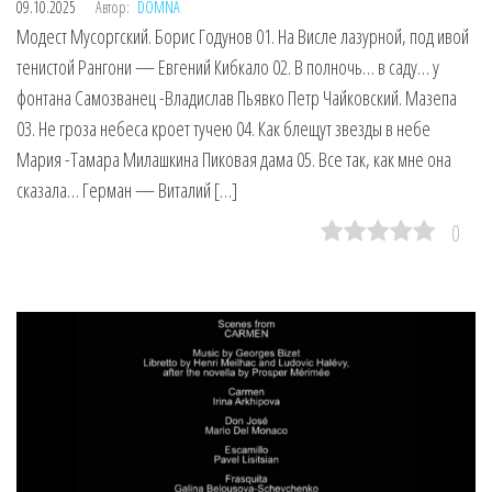
09.10.2025
Автор:
DOMNA
Модест Мусоргский. Борис Годунов 01. На Висле лазурной, под ивой
тенистой Рангони — Евгений Кибкало 02. В полночь… в саду… у
фонтана Самозванец -Владислав Пьявко Петр Чайковский. Мазепа
03. Не гроза небеса кроет тучею 04. Как блещут звезды в небе
Мария -Тамара Милашкина Пиковая дама 05. Все так, как мне она
сказала… Герман — Виталий […]
0