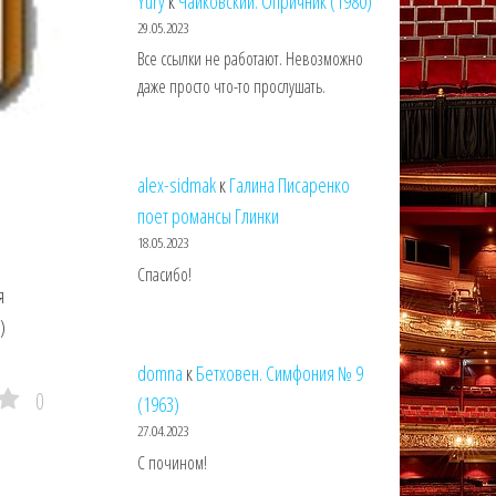
Yury
к
Чайковский. Опричник (1980)
29.05.2023
Все ссылки не работают. Невозможно
даже просто что-то прослушать.
alex-sidmak
к
Галина Писаренко
поет романсы Глинки
18.05.2023
Спасибо!
я
)
domna
к
Бетховен. Симфония № 9
0
(1963)
27.04.2023
С почином!