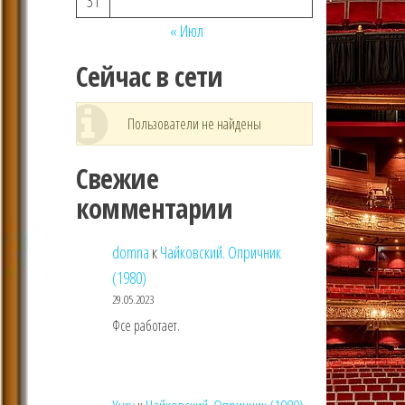
31
« Июл
Сейчас в сети
Пользователи не найдены
Свежие
комментарии
domna
к
Чайковский. Опричник
(1980)
29.05.2023
Фсе работает.