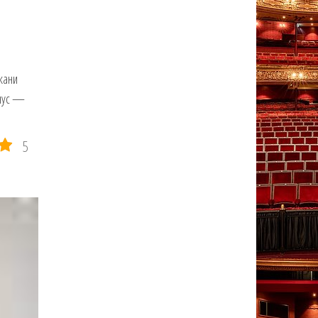
кани
онус —
5