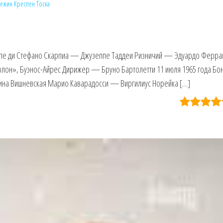
Режин Креспен
Тоска
е ди Стефано Скарпиа — Джузеппе Таддеи Ризничий — Эдуардо Ферра
олон», Буэнос-Айрес Дирижер — Бруно Бартолетти 11 июля 1965 года Б
алина Вишневская Марио Каварадосси — Виргилиус Норейка […]