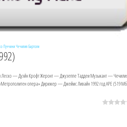
ко
Пуччини
Чечилия Бартоли
992)
 Леско — Дуэйн Крофт Жеронт — Джузеппе Таддеи Музыкант — Чечили
 «Метрополитен опера» Дирижер — Джеймс Ливайн 1992 год APE (519 Мб