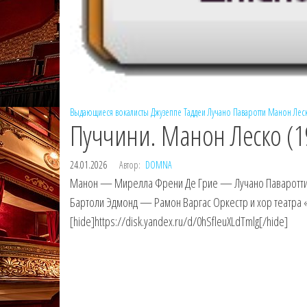
Выдающиеся вокалисты
Джузеппе Таддеи
Лучано Паваротти
Манон Лес
Пуччини. Манон Леско (1
24.01.2026
Автор:
DOMNA
Манон — Мирелла Френи Де Грие — Лучано Паваротти
Бартоли Эдмонд — Рамон Варгас Оркестр и хор театра
[hide]https://disk.yandex.ru/d/0hSfleuXLdTmlg[/hide]