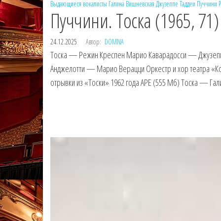
Выдающиеся вокалисты
Галина Вишневская
Джузеппе Таддеи
Пуччини
Пуччини. Тоска (1965, 71)
24.12.2025
Автор:
DOMNA
Тоска — Режин Креспен Марио Каварадосси — Джузепп
Анджелотти — Марио Верацци Оркестр и хор театра «К
отрывки из «Тоски» 1962 года APE (555 Мб) Тоска — Г