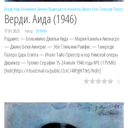
Верди
Аида
Беньямино Джильи
Выдающиеся вокалисты
Джино Беки
Танкреди Пазеро
Верди. Аида (1946)
17.01.2023
Автор:
DOMNA
Радамес — Беньямино Джильи Аида — Мария Канилья Амонасро
— Джино Беки Амнерис — Эбе Стиньяни Рамфис — Танкреди
Пазеро Царь Египта — Итало Тайо Оркестр и хор Римской оперы
Дирижер — Туллио Серафин 15-24 июля 1946 года APE (179 Мб)
[hide]https://cloud.mail.ru/public/2cxC/4XPgtKT9e[/hide]
0