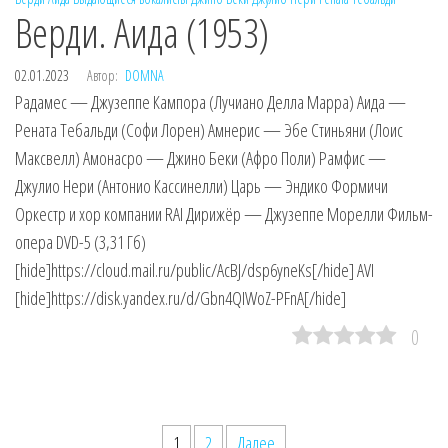
Верди. Аида (1953)
02.01.2023
Автор:
DOMNA
Радамес — Джузеппе Кампора (Лучиано Делла Марра) Аида —
Рената Тебальди (Софи Лорен) Амнерис — Эбе Стиньяни (Лоис
Максвелл) Амонасро — Джино Беки (Афро Поли) Рамфис —
Джулио Нери (Антонио Кассинелли) Царь — Эндико Формичи
Оркестр и хор компании RAI Дирижёр — Джузеппе Морелли Фильм-
опера DVD-5 (3,31 Гб)
[hide]https://cloud.mail.ru/public/AcBJ/dsp6yneKs[/hide] AVI
[hide]https://disk.yandex.ru/d/Gbn4QIWoZ-PFnA[/hide]
0
Пагинация
1
2
Далее