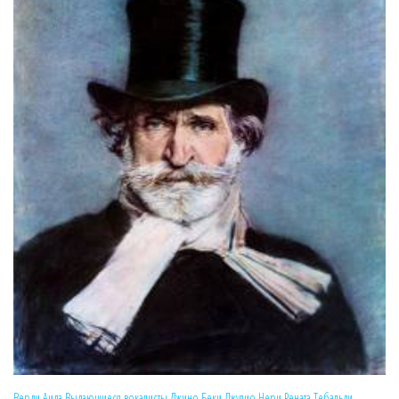
Верди
Аида
Выдающиеся вокалисты
Джино Беки
Джулио Нери
Рената Тебальди