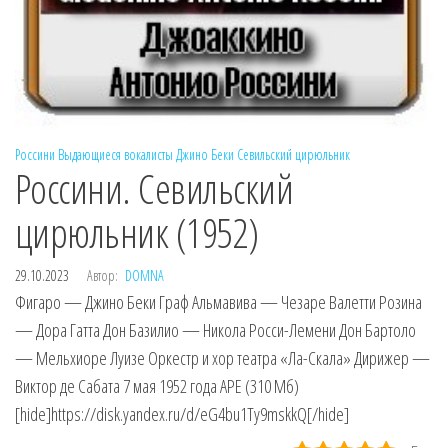
Россини
Выдающиеся вокалисты
Джино Беки
Севильский цирюльник
Россини. Севильский
цирюльник (1952)
29.10.2023
Автор:
DOMNA
Фигаро — Джино Беки Граф Альмавива — Чезаре Валетти Розина
— Дора Гатта Дон Базилио — Никола Росси-Лемени Дон Бартоло
— Мельхиоре Луизе Оркестр и хор театра «Ла-Скала» Дирижер —
Виктор де Сабата 7 мая 1952 года APE (310 Мб)
[hide]https://disk.yandex.ru/d/eG4bu1Ty9mskkQ[/hide]