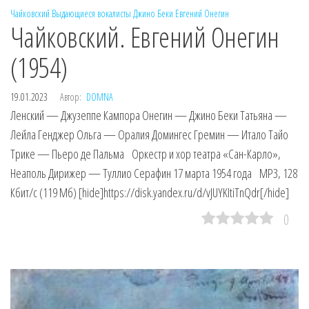
Чайковский
Выдающиеся вокалисты
Джино Беки
Евгений Онегин
Чайковский. Евгений Онегин
(1954)
19.01.2023
Автор:
DOMNA
Ленский — Джузеппе Кампора Онегин — Джино Беки Татьяна —
Лейла Генджер Ольга — Оралия Домингес Гремин — Итало Тайо
Трике — Пьеро де Пальма Оркестр и хор театра «Сан-Карло»,
Неаполь Дирижер — Туллио Серафин 17 марта 1954 года MP3, 128
Кбит/с (119 Мб) [hide]https://disk.yandex.ru/d/vJUYKItiTnQdr[/hide]
0