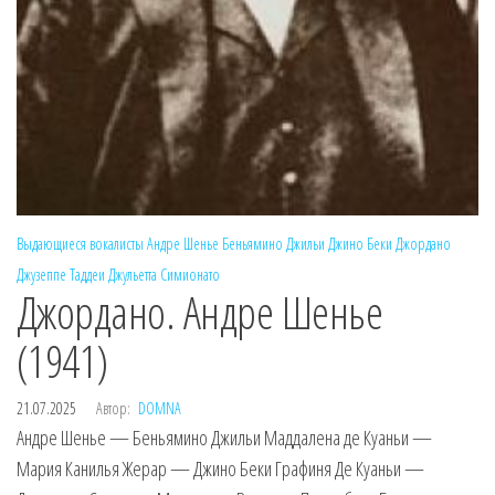
Выдающиеся вокалисты
Андре Шенье
Беньямино Джильи
Джино Беки
Джордано
Джузеппе Таддеи
Джульетта Симионато
Джордано. Андре Шенье
(1941)
21.07.2025
Автор:
DOMNA
Андре Шенье — Беньямино Джильи Маддалена де Куаньи —
Мария Канилья Жерар — Джино Беки Графиня Де Куаньи —