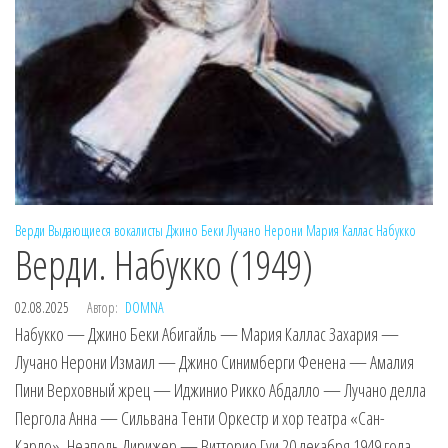
Верди
Выдающиеся вокалисты
Джино Беки
Лучано Нерони
Мария Каллас
Набукко
Верди. Набукко (1949)
02.08.2025
Автор:
DOMNA
Набукко — Джино Беки Абигайль — Мария Каллас Захария —
Лучано Нерони Измаил — Джино Синимберги Фенена — Амалия
Пини Верховный жрец — Иджинио Рикко Абдалло — Лучано делла
Пергола Анна — Сильвана Тенти Оркестр и хор театра «Сан-
Карло», Неаполь Дирижер — Витторио Гуи 20 декабря 1949 года