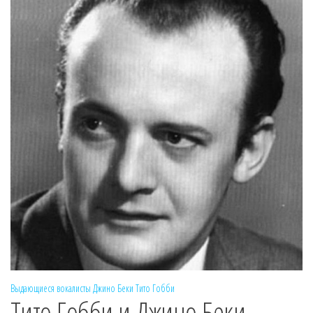
Выдающиеся вокалисты
Джино Беки
Тито Гобби
Тито Гобби и Джино Беки.