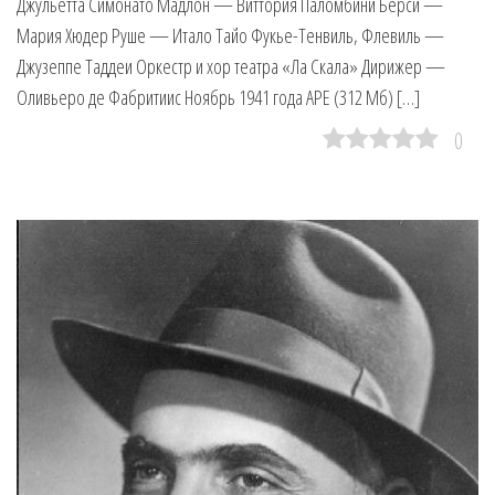
Джульетта Симонато Мадлон — Виттория Паломбини Берси —
Мария Хюдер Руше — Итало Тайо Фукье-Тенвиль, Флевиль —
Джузеппе Таддеи Оркестр и хор театра «Ла Скала» Дирижер —
Оливьеро де Фабритиис Ноябрь 1941 года APE (312 Мб) […]
0