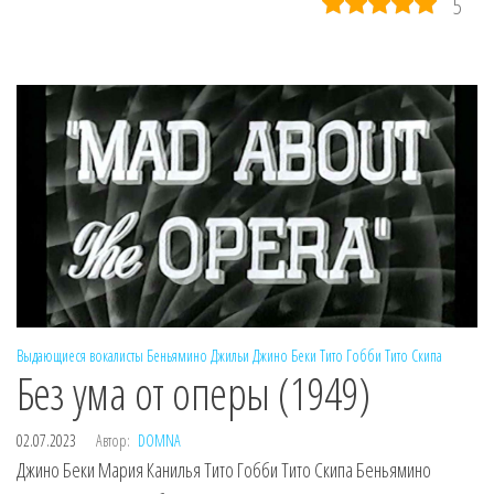
5
Выдающиеся вокалисты
Беньямино Джильи
Джино Беки
Тито Гобби
Тито Скипа
Без ума от оперы (1949)
02.07.2023
Автор:
DOMNA
Джино Беки Мария Канилья Тито Гобби Тито Скипа Беньямино