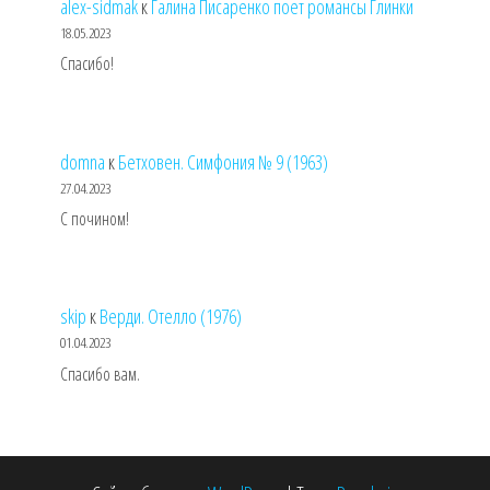
alex-sidmak
к
Галина Писаренко поет романсы Глинки
18.05.2023
Спасибо!
domna
к
Бетховен. Симфония № 9 (1963)
27.04.2023
С почином!
skip
к
Верди. Отелло (1976)
01.04.2023
Спасибо вам.