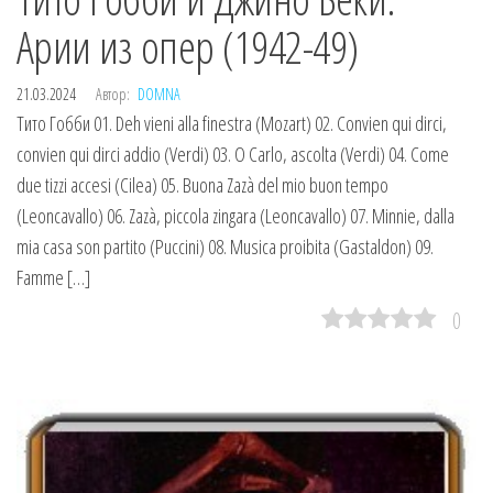
Арии из опер (1942-49)
21.03.2024
Автор:
DOMNA
Тито Гобби 01. Deh vieni alla finestra (Mozart) 02. Convien qui dirci,
convien qui dirci addio (Verdi) 03. O Carlo, ascolta (Verdi) 04. Come
due tizzi accesi (Cilea) 05. Buona Zazà del mio buon tempo
(Leoncavallo) 06. Zazà, piccola zingara (Leoncavallo) 07. Minnie, dalla
mia casa son partito (Puccini) 08. Musica proibita (Gastaldon) 09.
Famme […]
0