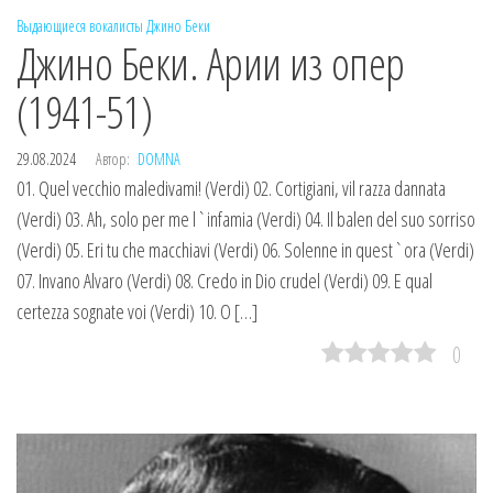
Выдающиеся вокалисты
Джино Беки
Джино Беки. Арии из опер
(1941-51)
29.08.2024
Автор:
DOMNA
01. Quel vecchio maledivami! (Verdi) 02. Cortigiani, vil razza dannata
(Verdi) 03. Ah, solo per me l`infamia (Verdi) 04. Il balen del suo sorriso
(Verdi) 05. Eri tu che macchiavi (Verdi) 06. Solenne in quest`ora (Verdi)
07. Invano Alvaro (Verdi) 08. Credo in Dio crudel (Verdi) 09. E qual
certezza sognate voi (Verdi) 10. O […]
0