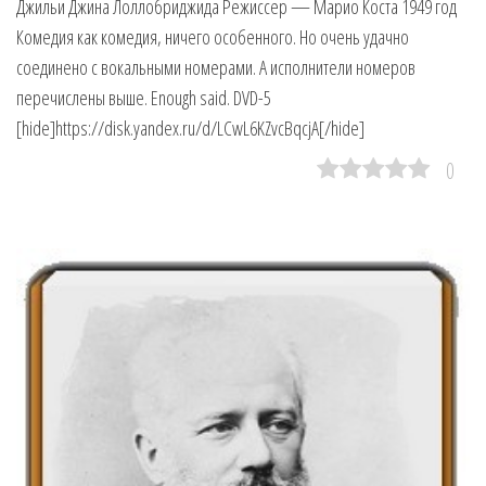
Джильи Джина Лоллобриджида Режиссер — Марио Коста 1949 год
Комедия как комедия, ничего особенного. Но очень удачно
соединено с вокальными номерами. А исполнители номеров
перечислены выше. Enough said. DVD-5
[hide]https://disk.yandex.ru/d/LCwL6KZvcBqcjA[/hide]
0