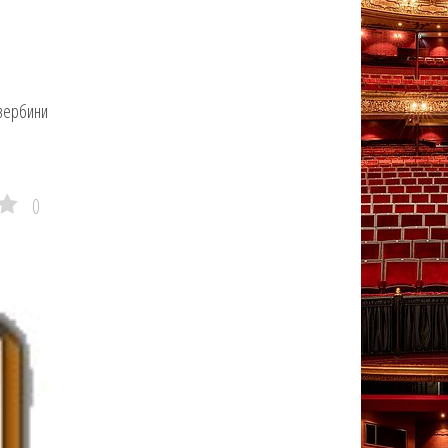
зербини
в
0