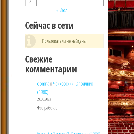
31
« Июл
Сейчас в сети
Пользователи не найдены
Свежие
комментарии
domna
к
Чайковский. Опричник
(1980)
29.05.2023
Фсе работает.