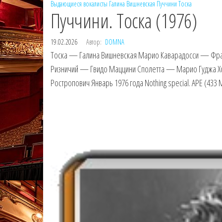
Выдающиеся вокалисты
Галина Вишневская
Пуччини
Тоска
Пуччини. Тоска (1976)
19.02.2026
Автор:
DOMNA
Тоска — Галина Вишневская Марио Каварадосси — Фра
Ризничий — Гвидо Маццини Сполетта — Марио Гуджа Х
Ростропович Январь 1976 года Nothing special. APE (433 М