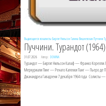
Выдающиеся вокалисты
Биргит Нильсон
Галина Вишневская
Пуччини
Т
Пуччини. Турандот (1964)
31.07.2026
Автор:
DOMNA
Турандот — Биргит Нильсон Калаф — Франко Корелли 
Меркуриали Пинг — Ренато Капекки Панг — Пьеро де П
Джанандреа Гавадзени 7 декабря 1964 года Солисты — 