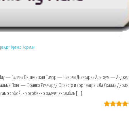
урандот
Франко Корелли
Лиу — Галина Вишневская Тимур — Никола Дзаккариа Альтоум — Андже
альма Понг — Франко Риччарди Оркестр и хор театра «Ла Скала» Дир
само собой, но особенно радует ансамбль […]