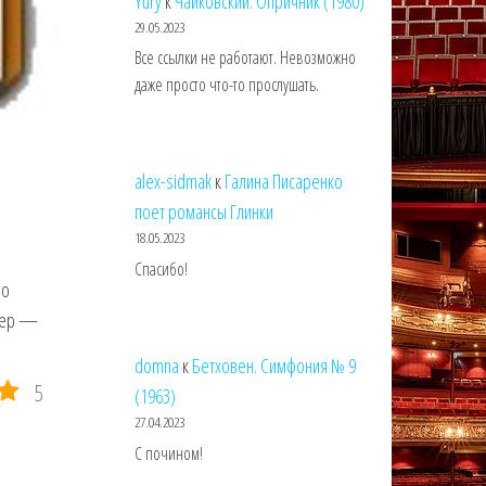
Yury
к
Чайковский. Опричник (1980)
29.05.2023
Все ссылки не работают. Невозможно
даже просто что-то прослушать.
alex-sidmak
к
Галина Писаренко
поет романсы Глинки
18.05.2023
Спасибо!
ло
ижер —
domna
к
Бетховен. Симфония № 9
5
(1963)
27.04.2023
С почином!