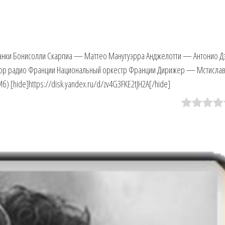
нки Бонисолли Скарпиа — Маттео Манугуэрра Анджелотти — Антонио Д
ор радио Франции Национальный оркестр Франции Дирижер — Мстисла
б) [hide]https://disk.yandex.ru/d/zv4G3FKE2tJH2A[/hide]