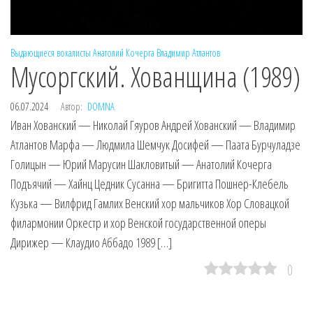
Выдающиеся вокалисты
Анатолий Кочерга
Владимир Атлантов
Мусоргский. Хованщина (1989)
06.07.2024
Автор:
DOMNA
Иван Хованский — Николай Гяуров Андрей Хованский — Владимир
Атлантов Марфа — Людмила Шемчук Досифей — Паата Бурчуладзе
Голицын — Юрий Марусин Шакловитый — Анатолий Кочерга
Подъячий — Хайнц Цедник Сусанна — Бригитта Пошнер-Клебель
Кузька — Вилфрид Гамлих Венский хор мальчиков Хор Словацкой
филармонии Оркестр и хор Венской государственной оперы
Дирижер — Клаудио Аббадо 1989 […]
0