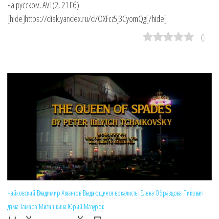
на русском. AVI (2, 21 Гб)
[hide]https://disk.yandex.ru/d/OXFcz5J3CyomQg[/hide]
0
Чайковский
Владимир Атлантов
Выдающиеся вокалисты
Елена Образцова
Пиковая
дама
Тамара Милашкина
Юрий Мазурок