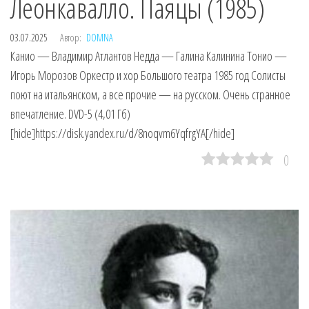
Леонкавалло. Паяцы (1985)
03.07.2025
Автор:
DOMNA
Канио — Владимир Атлантов Недда — Галина Калинина Тонио —
Игорь Морозов Оркестр и хор Большого театра 1985 год Солисты
поют на итальянском, а вcе прочие — на русском. Очень странное
впечатление. DVD-5 (4,01 Гб)
[hide]https://disk.yandex.ru/d/8noqvm6YqfrgYA[/hide]
0