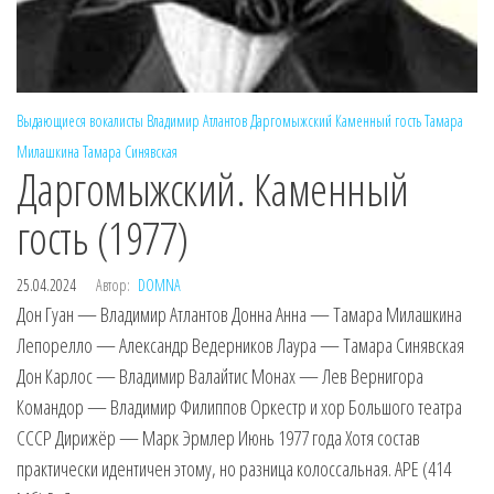
Выдающиеся вокалисты
Владимир Атлантов
Даргомыжский
Каменный гость
Тамара
Милашкина
Тамара Синявская
Даргомыжский. Каменный
гость (1977)
25.04.2024
Автор:
DOMNA
Дон Гуан — Владимир Атлантов Донна Анна — Тамара Милашкина
Лепорелло — Александр Ведерников Лаура — Тамара Синявская
Дон Карлос — Владимир Валайтис Монах — Лев Вернигора
Командор — Владимир Филиппов Оркестр и хор Большого театра
СССР Дирижёр — Марк Эрмлер Июнь 1977 года Хотя состав
практически идентичен этому, но разница колоссальная. APE (414