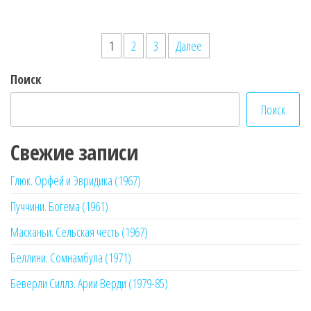
Пагинация
1
2
3
Далее
записей
Поиск
Поиск
Свежие записи
Глюк. Орфей и Эвридика (1967)
Пуччини. Богема (1961)
Масканьи. Сельская честь (1967)
Беллини. Сомнамбула (1971)
Беверли Силлз. Арии Верди (1979-85)