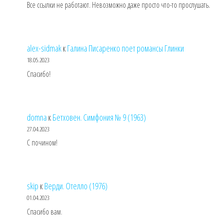
Все ссылки не работают. Невозможно даже просто что-то прослушать.
alex-sidmak
к
Галина Писаренко поет романсы Глинки
18.05.2023
Спасибо!
domna
к
Бетховен. Симфония № 9 (1963)
27.04.2023
С почином!
skip
к
Верди. Отелло (1976)
01.04.2023
Спасибо вам.