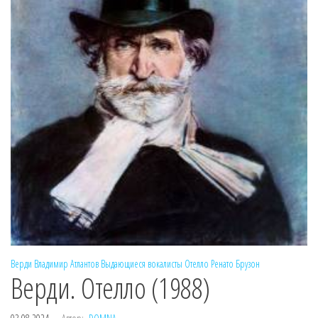
Верди
Владимир Атлантов
Выдающиеся вокалисты
Отелло
Ренато Брузон
Верди. Отелло (1988)