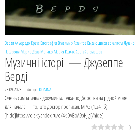
Верди
Альфредо Краус
Биография
Владимир Атлантов
Выдающиеся вокалисты
Лучано
Паваротти
Марио Дель Монако
Мария Каллас
Сергей Лемешев
Музичнi iсторii — Джузеппе
Вердi
23.09.2023
Автор:
DOMNA
Очень симпатичная документалочка-подборочка на рiдной мове.
Для начала — то, што доктор прописал. MPG (1,24 Гб)
[hide]https://disk.yandex.ru/d/4kiDVBoA9pHJig[/hide]
0