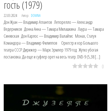
гость (1979)
22.03.2024
Автор:
DOMNA
Дон Жуан — Владимир Атлантов Лепорелло — Александр
Ведерников Донна Анна — Тамара Милашкина Лаура — Тамара
Синявская Дон Карлос — Владимир Валайтис Монах, Статуя
Командора — Владимир Филиппов Оркестр и хор Большого
театра СССР Дирижер — Марк Эрмлер 1979 год Жутко убогая
постановка. Да еще и суфлер орет на весь театр. DVD-9 (5,38 […]
0