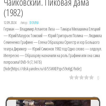
Чайковский. Пиковая дама
(1982)
12.09.2024
Автор:
DOMNA
Герман — Владимир Атлантов Лиза — Тамара Милашкина Елецкий
— Юрий Мазурок Томский — Юрий Григорьев Полина — Людмила
Семененко Графиня — Елена Образцова Оркестр и хор Большого
театра Дирижер — Юрий Симонов 1982 год Одно слово — олдскул.
Интересно — Образцову назначили на роль Графини или она сама
попросила? DVD-9 (7,14 Гб)
[hide]https://disk.yandex.ru/d/5SWXEPzpc59oKg[/hide]
0