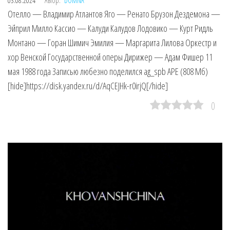
03.08.2024
Автор:
DOMNA
Отелло — Владимир Атлантов Яго — Ренато Брузон Дездемона —
Эйприл Милло Кассио — Калуди Калудов Лодовико — Курт Ридль
Монтано — Горан Шимич Эмилия — Маргарита Лилова Оркестр и
хор Венской Государственной оперы Дирижер — Адам Фишер 11
мая 1988 года Записью любезно поделился ag_spb APE (808 Мб)
[hide]https://disk.yandex.ru/d/AqCEJHk-r0irjQ[/hide]
0