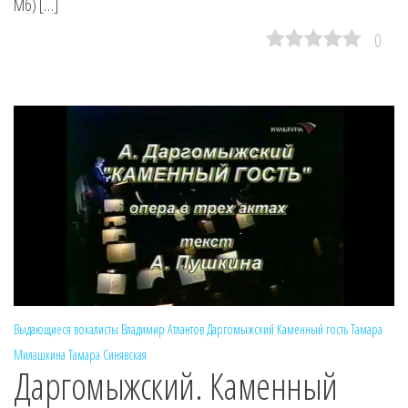
Мб) […]
0
Выдающиеся вокалисты
Владимир Атлантов
Даргомыжский
Каменный гость
Тамара
Милашкина
Тамара Синявская
Даргомыжский. Каменный