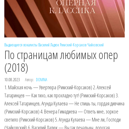
Выдающиеся вокалисты
Василий Ладюк
Римский-Корсаков
Чайковский
По страницам любимых опер
(2018)
10.08.2023
Автор:
DOMNA
1. Майская ночь — Увертюра (Римский-Корсаков) 2. Алексей
Татаринцев — Как тихо, как прохладно тут! (Римский-Корсаков) 3.
Алексей Татаринцев, Агунда Кулаева — Не спишь ты, гордая дивчина
(Римский-Корсаков) 4. Венера Гимадиева — Ответь мне, зоркое
светило (Римский-Корсаков) 5. Агунда Кулаева — Мне ли, Господи
(Чайковский) 6. Василий Ладюк — Вы так печальны, дорогая