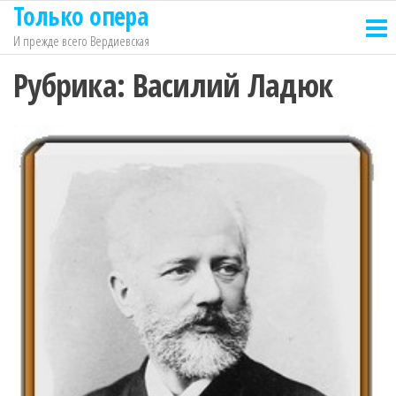
Только опера
Перейти
к
И прежде всего Вердиевская
содержимому
Рубрика:
Василий Ладюк