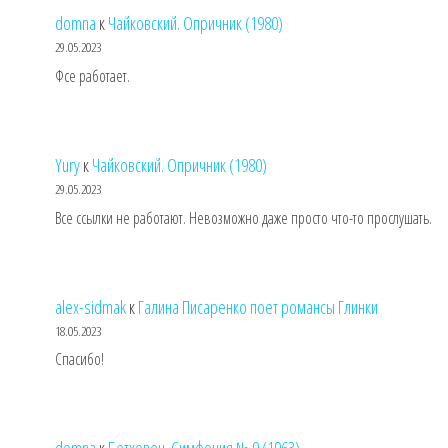
domna
к
Чайковский. Опричник (1980)
29.05.2023
Фсе работает.
Yury
к
Чайковский. Опричник (1980)
29.05.2023
Все ссылки не работают. Невозможно даже просто что-то прослушать.
alex-sidmak
к
Галина Писаренко поет романсы Глинки
18.05.2023
Спасибо!