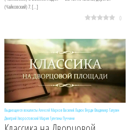
(Чайковский) 7. […]
0
Выдающиеся вокалисты
Алексей Марков
Василий Ладюк
Верди
Владимир Галузин
Дмитрий Хворостовский
Мария Гулегина
Пуччини
Классика на Дворцовой