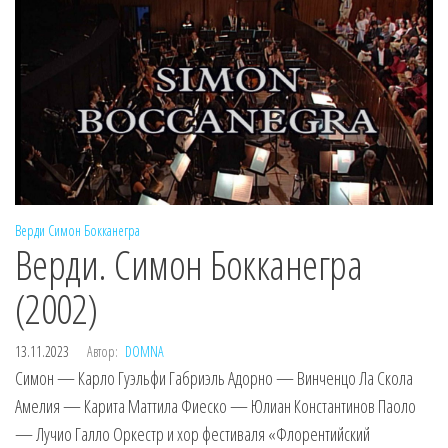
Верди
Симон Бокканегра
Верди. Симон Бокканегра
(2002)
13.11.2023
Автор:
DOMNA
Симон — Карло Гуэльфи Габриэль Адорно — Винченцо Ла Скола
Амелия — Карита Маттила Фиеско — Юлиан Константинов Паоло
— Лучио Галло Оркестр и хор фестиваля «Флорентийский