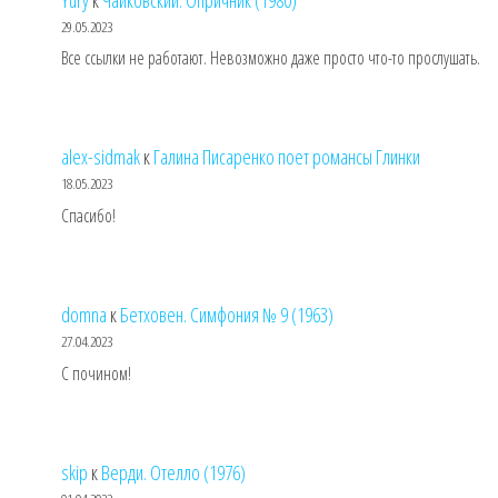
29.05.2023
Все ссылки не работают. Невозможно даже просто что-то прослушать.
alex-sidmak
к
Галина Писаренко поет романсы Глинки
18.05.2023
Спасибо!
domna
к
Бетховен. Симфония № 9 (1963)
27.04.2023
С почином!
skip
к
Верди. Отелло (1976)