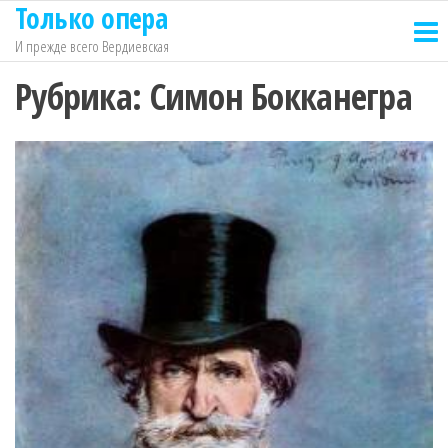
Только опера
Перейти
к
И прежде всего Вердиевская
содержимому
Рубрика:
Симон Бокканегра