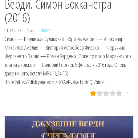
Верди. Симон Бокканегра
(2016)
01.12.2023
Автор:
DOMNA
Симон — Владислав Сулимский Габриэль Адорно — Александр
Михайлов Амелия — Виктория Ястребова Фиеско — Феруччио
Фурланетто Паоло — Роман Бурденко Оркестр и хор Мариинского
театра Дирижер — Валерий Гергиев 5 февраля 2016 года Очень
даже ничего, кстати! MP4 (1,34 Гб)
[hide]https://disk.yandex.ru/d/XAeRvXkachpd6Q[/hide]
1