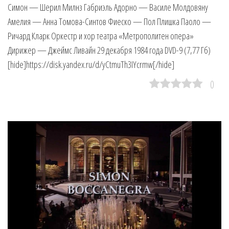
Симон — Шерил Милнз Габриэль Адорно — Василе Молдовяну
Амелия — Анна Томова-Синтов Фиеско — Пол Плишка Паоло —
Ричард Кларк Оркестр и хор театра «Метрополитен опера»
Дирижер — Джеймс Ливайн 29 декабря 1984 года DVD-9 (7,77 Гб)
[hide]https://disk.yandex.ru/d/yCtmuTh3IYcrmw[/hide]
0