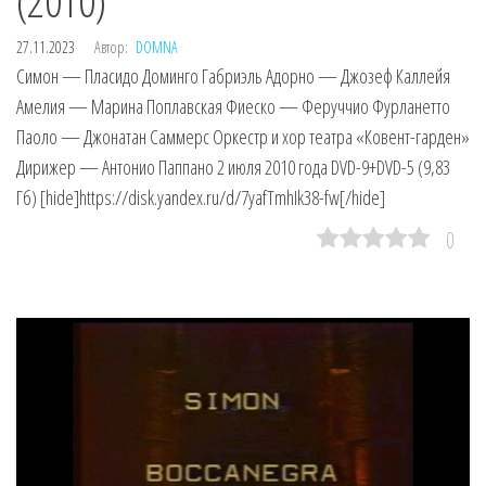
(2010)
27.11.2023
Автор:
DOMNA
Симон — Пласидо Доминго Габриэль Адорно — Джозеф Каллейя
Амелия — Марина Поплавская Фиеско — Феруччио Фурланетто
Паоло — Джонатан Саммерс Оркестр и хор театра «Ковент-гарден»
Дирижер — Антонио Паппано 2 июля 2010 года DVD-9+DVD-5 (9,83
Гб) [hide]https://disk.yandex.ru/d/7yafTmhIk38-fw[/hide]
0