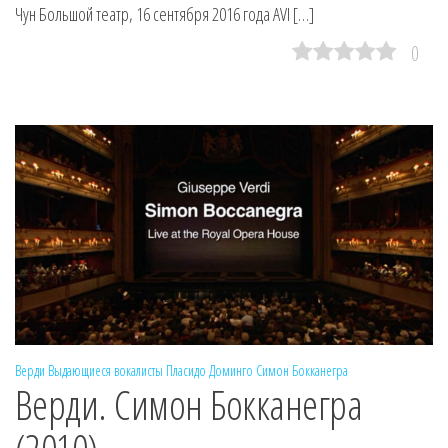
Чун Большой театр, 16 сентября 2016 года AVI […]
0
Верди
Выдающиеся вокалисты
Пласидо Доминго
Симон Бокканегра
Верди. Симон Бокканегра