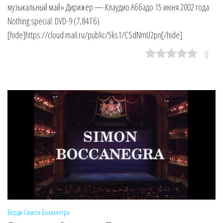
музыкальный май» Дирижер — Клаудио Аббадо 15 июня 2002 года
Nothing special. DVD-9 (7,84 Гб)
[hide]https://cloud.mail.ru/public/5ks1/CSdNmU2pn[/hide]
0
Верди
Симон Бокканегра