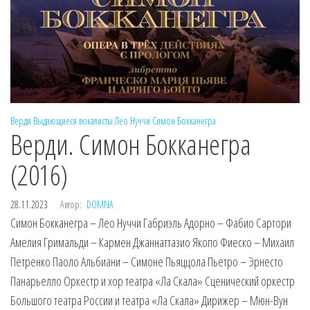
Верди
Выдающиеся вокалисты
Лео Нуччи
Симон Бокканегра
Верди. Симон Бокканегра
(2016)
28.11.2023
Автор:
DOMNA
Симон Бокканегра – Лео Нуччи Габриэль Адорно – Фабио Сартори
Амелия Гримальди – Кармен Джаннаттазио Якопо Фиеско – Михаил
Петренко Паоло Альбиани – Симоне Пьяццола Пьетро – Эрнесто
Панарьелло Оркестр и хор театра «Ла Скала» Сценический оркестр
Большого театра России и театра «Ла Скала» Дирижер – Мюн-Вун