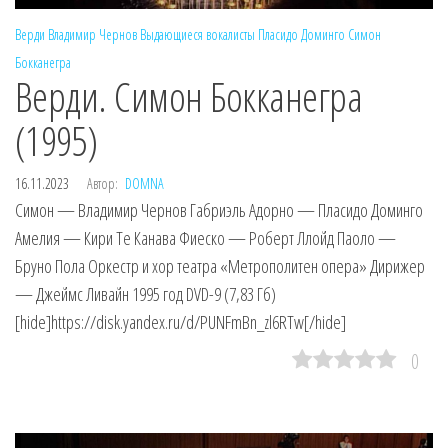
Верди
Владимир Чернов
Выдающиеся вокалисты
Пласидо Доминго
Симон
Бокканегра
Верди. Симон Бокканегра
(1995)
16.11.2023
Автор:
DOMNA
Симон — Владимир Чернов Габриэль Адорно — Пласидо Доминго
Амелия — Кири Те Канава Фиеско — Роберт Ллойд Паоло —
Бруно Пола Оркестр и хор театра «Метрополитен опера» Дирижер
— Джеймс Ливайн 1995 год DVD-9 (7,83 Гб)
[hide]https://disk.yandex.ru/d/PUNFmBn_zl6RTw[/hide]
0