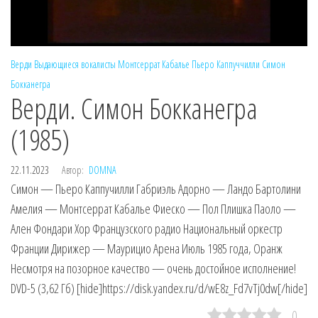
Верди
Выдающиеся вокалисты
Монтсеррат Кабалье
Пьеро Каппуччилли
Симон
Бокканегра
Верди. Симон Бокканегра
(1985)
22.11.2023
Автор:
DOMNA
Симон — Пьеро Каппучилли Габриэль Адорно — Ландо Бартолини
Амелия — Монтсеррат Кабалье Фиеско — Пол Плишка Паоло —
Ален Фондари Хор Французского радио Национальный оркестр
Франции Дирижер — Маурицио Арена Июль 1985 года, Оранж
Несмотря на позорное качество — очень достойное исполнение!
DVD-5 (3,62 Гб) [hide]https://disk.yandex.ru/d/wE8z_Fd7vTj0dw[/hide]
0