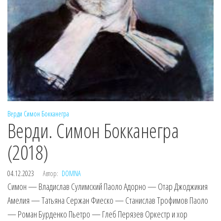
Верди
Симон Бокканегра
Верди. Симон Бокканегра
(2018)
04.12.2023
Автор:
DOMNA
Симон — Владислав Сулимский Паоло Адорно — Отар Джоджикия
Амелия — Татьяна Сержан Фиеско — Станислав Трофимов Паоло
— Роман Бурденко Пьетро — Глеб Перязев Оркестр и хор