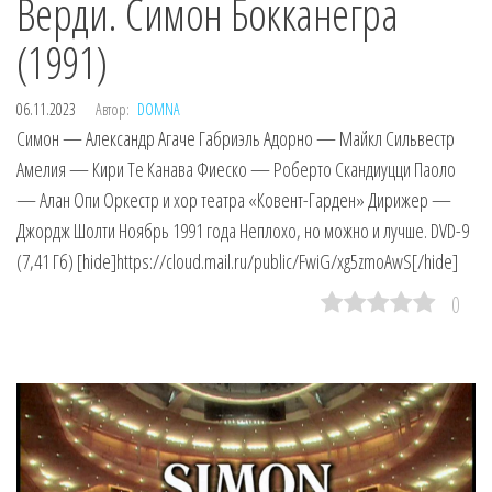
Верди. Симон Бокканегра
(1991)
06.11.2023
Автор:
DOMNA
Симон — Александр Агаче Габриэль Адорно — Майкл Сильвестр
Амелия — Кири Те Канава Фиеско — Роберто Скандиуцци Паоло
— Алан Опи Оркестр и хор театра «Ковент-Гарден» Дирижер —
Джордж Шолти Ноябрь 1991 года Неплохо, но можно и лучше. DVD-9
(7,41 Гб) [hide]https://cloud.mail.ru/public/FwiG/xg5zmoAwS[/hide]
0