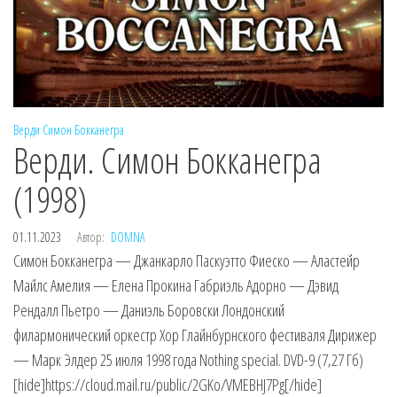
Верди
Симон Бокканегра
Верди. Симон Бокканегра
(1998)
01.11.2023
Автор:
DOMNA
Симон Бокканегра — Джанкарло Паскуэтто Фиеско — Аластейр
Майлс Амелия — Елена Прокина Габриэль Адорно — Дэвид
Рендалл Пьетро — Даниэль Боровски Лондонский
филармонический оркестр Хор Глайнбурнского фестиваля Дирижер
— Марк Элдер 25 июля 1998 года Nothing special. DVD-9 (7,27 Гб)
[hide]https://cloud.mail.ru/public/2GKo/VMEBHJ7Pg[/hide]