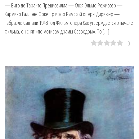
— Вито де Таранто Прециозилла — Хлоя Эльмо Режиссёр —
Кармино Галлоне Оркестр и хор Римской оперы Дирижёр —
Габриэле Сантини 1948 год Фильм-опера Как утверждается в начале
фильма, он снят «по мотивам драмы Сааведры». То […]
0