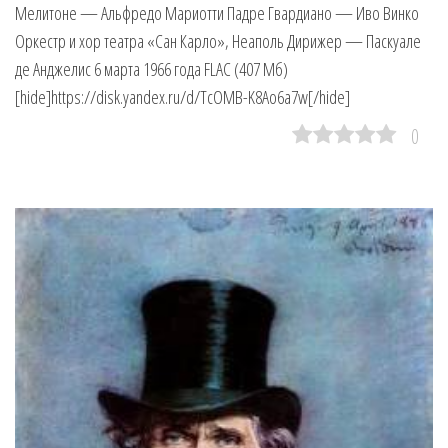
Мелитоне — Альфредо Мариотти Падре Гвардиано — Иво Винко
Оркестр и хор театра «Сан Карло», Неаполь Дирижер — Паскуале
де Анджелис 6 марта 1966 года FLAC (407 Мб)
[hide]https://disk.yandex.ru/d/TcOMB-K8Ao6a7w[/hide]
0