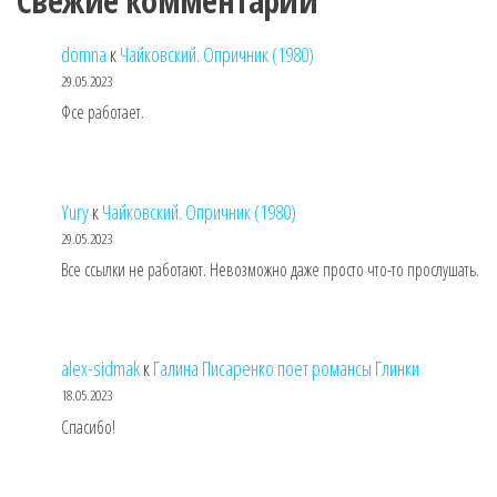
Свежие комментарии
domna
к
Чайковский. Опричник (1980)
29.05.2023
Фсе работает.
Yury
к
Чайковский. Опричник (1980)
29.05.2023
Все ссылки не работают. Невозможно даже просто что-то прослушать.
alex-sidmak
к
Галина Писаренко поет романсы Глинки
18.05.2023
Спасибо!