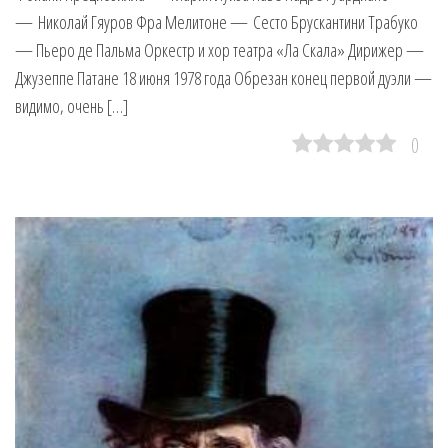
— Николай Гяуров Фра Мелитоне — Сесто Брускантини Трабуко
— Пьеро де Пальма Оркестр и хор театра «Ла Скала» Дирижер —
Джузеппе Патане 18 июня 1978 года Обрезан конец первой дуэли —
видимо, очень […]
0