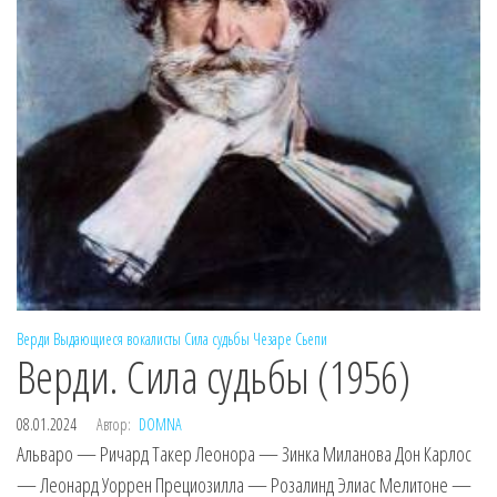
Верди
Выдающиеся вокалисты
Сила судьбы
Чезаре Сьепи
Верди. Сила судьбы (1956)
08.01.2024
Автор:
DOMNA
Альваро — Ричард Такер Леонора — Зинка Миланова Дон Карлос
— Леонард Уоррен Прециозилла — Розалинд Элиас Мелитоне —