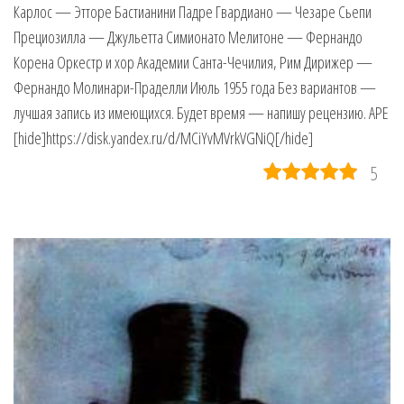
Карлос — Этторе Бастианини Падре Гвардиано — Чезаре Сьепи
Прециозилла — Джульетта Симионато Мелитоне — Фернандо
Корена Оркестр и хор Академии Санта-Чечилия, Рим Дирижер —
Фернандо Молинари-Праделли Июль 1955 года Без вариантов —
лучшая запись из имеющихся. Будет время — напишу рецензию. APE
[hide]https://disk.yandex.ru/d/MCiYvMVrkVGNiQ[/hide]
5