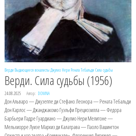
Верди
Выдающиеся вокалисты
Джулио Нери
Рената Тебальди
Сила судьбы
Верди. Сила судьбы (1956)
24.08.2025
Автор:
DOMNA
Дон Альваро — Джузеппе ди Стефано Леонора — Рената Тебальди
Дон Карлос — Джанджакомо Гуэльфи Прециозилла — Федора
Барбьери Падре Гуардиано — Джулио Нери Мелитоне —
Мельхиорре Луизе Маркиз ди Калатрава — Паоло Вашингтон
Оркестр и хор театра «Коммунале», Флоренция Дирижер —