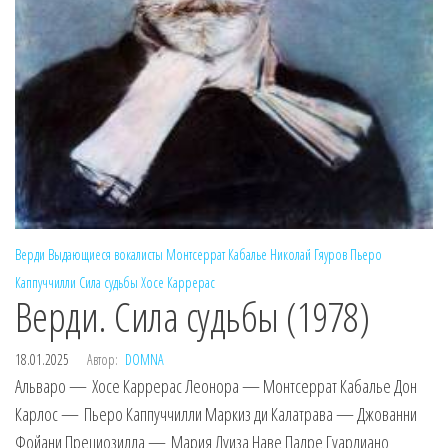
Верди
Выдающиеся вокалисты
Монтсеррат Кабалье
Николай Гяуров
Пьеро
Каппуччилли
Сила судьбы
Хосе Каррерас
Верди. Сила судьбы (1978)
18.01.2025
Автор:
DOMNA
Альваро — Хосе Каррерас Леонора — Монтсеррат Кабалье Дон
Карлос — Пьеро Каппуччилли Маркиз ди Калатрава — Джованни
Фойани Прециозилла — Мария Луиза Наве Падре Гуардиано