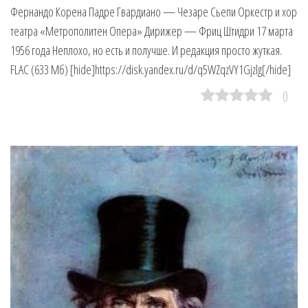
Фернандо Корена Падре Гвардиано — Чезаре Сьепи Оркестр и хор
театра «Метрополитен Опера» Дирижер — Фриц Штидри 17 марта
1956 года Неплохо, но есть и получше. И редакция просто жуткая.
FLAC (633 Мб) [hide]https://disk.yandex.ru/d/q5WZqzVY1Gjzlg[/hide]
0