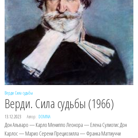
Верди
Сила судьбы
Верди. Сила судьбы (1966)
13.12.2023
Автор:
DOMNA
Дон Альваро — Карло Мениппо Леонора — Елена Сулиотис Дон
Карлос — Марио Серени Прециозилла — Франка Маттиуччи