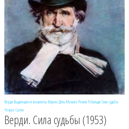
Верди
Выдающиеся вокалисты
Марио Дель Монако
Рената Тебальди
Сила судьбы
Чезаре Сьепи
Верди. Сила судьбы (1953)