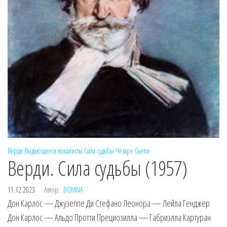
Верди
Выдающиеся вокалисты
Сила судьбы
Чезаре Сьепи
Верди. Сила судьбы (1957)
11.12.2023
Автор:
DOMNA
Дон Карлос — Джузеппе Ди Стефано Леонора — Лейла Генджер
Дон Карлос — Альдо Протти Прециозилла — Габриэлла Картуран