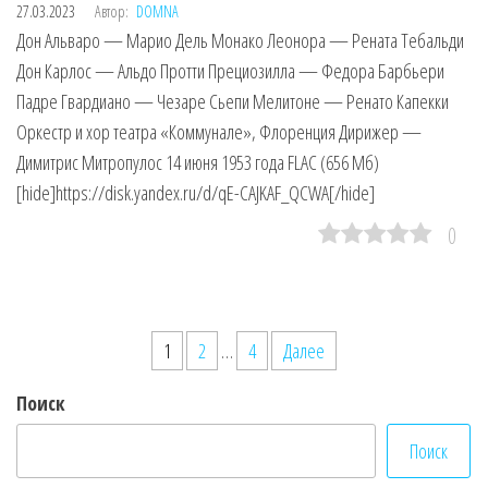
27.03.2023
Автор:
DOMNA
Дон Альваро — Марио Дель Монако Леонора — Рената Тебальди
Дон Карлос — Альдо Протти Прециозилла — Федора Барбьери
Падре Гвардиано — Чезаре Сьепи Мелитоне — Ренато Капекки
Оркестр и хор театра «Коммунале», Флоренция Дирижер —
Димитрис Митропулос 14 июня 1953 года FLAC (656 Мб)
[hide]https://disk.yandex.ru/d/qE-CAJKAF_QCWA[/hide]
0
Пагинация
1
2
…
4
Далее
записей
Поиск
Поиск