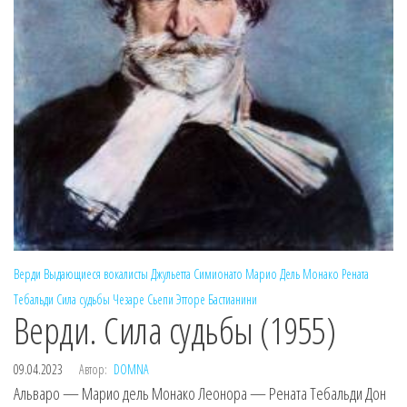
Верди
Выдающиеся вокалисты
Джульетта Симионато
Марио Дель Монако
Рената
Тебальди
Сила судьбы
Чезаре Сьепи
Этторе Бастианини
Верди. Сила судьбы (1955)
09.04.2023
Автор:
DOMNA
Альваро — Марио дель Монако Леонора — Рената Тебальди Дон