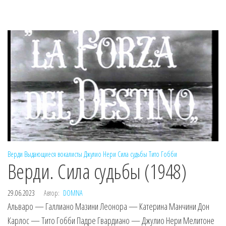
Верди
Выдающиеся вокалисты
Джулио Нери
Сила судьбы
Тито Гобби
Верди. Сила судьбы (1948)
29.06.2023
Автор:
DOMNA
Альваро — Галлиано Мазини Леонора — Катерина Манчини Дон
Карлос — Тито Гобби Падре Гвардиано — Джулио Нери Мелитоне