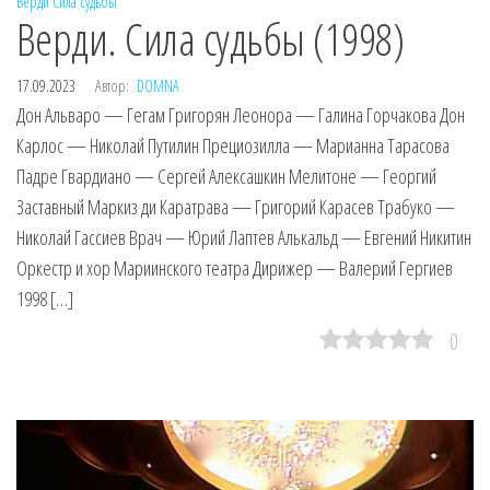
Верди
Сила судьбы
Верди. Сила судьбы (1998)
17.09.2023
Автор:
DOMNA
Дон Альваро — Гегам Григорян Леонора — Галина Горчакова Дон
Карлос — Николай Путилин Прециозилла — Марианна Тарасова
Падре Гвардиано — Сергей Алексашкин Мелитоне — Георгий
Заставный Маркиз ди Каратрава — Григорий Карасев Трабуко —
Николай Гассиев Врач — Юрий Лаптев Алькальд — Евгений Никитин
Оркестр и хор Мариинского театра Дирижер — Валерий Гергиев
1998 […]
0